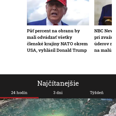
Päť percent na obranu by
NBC News:
mali odvádzať všetky
pri zvažo
členské krajiny NATO okrem
úderov na 
USA, vyhlásil Donald Trump
na malú s
Najčítanejšie
24 hodín
3 dni
Týždeň