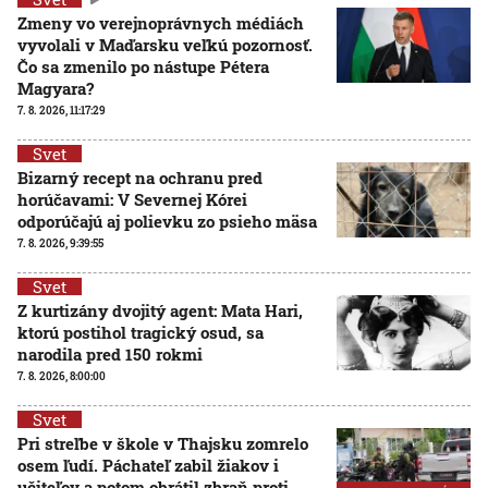
Zmeny vo verejnoprávnych médiách
vyvolali v Maďarsku veľkú pozornosť.
Čo sa zmenilo po nástupe Pétera
Magyara?
7. 8. 2026, 11:17:29
Svet
Bizarný recept na ochranu pred
horúčavami: V Severnej Kórei
odporúčajú aj polievku zo psieho mäsa
7. 8. 2026, 9:39:55
Svet
Z kurtizány dvojitý agent: Mata Hari,
ktorú postihol tragický osud, sa
narodila pred 150 rokmi
7. 8. 2026, 8:00:00
Svet
Pri streľbe v škole v Thajsku zomrelo
osem ľudí. Páchateľ zabil žiakov i
učiteľov a potom obrátil zbraň proti