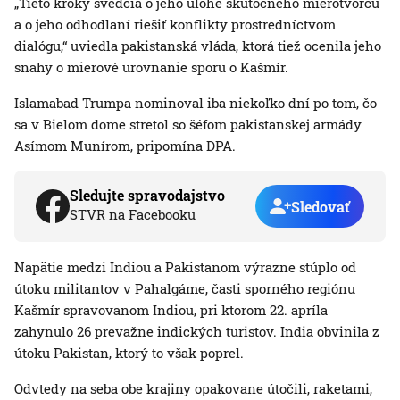
„Tieto kroky svedčia o jeho úlohe skutočného mierotvorcu
a o jeho odhodlaní riešiť konflikty prostredníctvom
dialógu,“ uviedla pakistanská vláda, ktorá tiež ocenila jeho
snahy o mierové urovnanie sporu o Kašmír.
Islamabad Trumpa nominoval iba niekoľko dní po tom, čo
sa v Bielom dome stretol so šéfom pakistanskej armády
Asímom Munírom, pripomína DPA.
Sledujte spravodajstvo
Sledovať
STVR na Facebooku
Napätie medzi Indiou a Pakistanom výrazne stúplo od
útoku militantov v Pahalgáme, časti sporného regiónu
Kašmír spravovanom Indiou, pri ktorom 22. apríla
zahynulo 26 prevažne indických turistov. India obvinila z
útoku Pakistan, ktorý to však poprel.
Odvtedy na seba obe krajiny opakovane útočili, raketami,