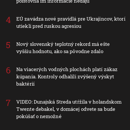
poisťovňa im informácie nedajú
EÚ zavádza nové pravidlá pre Ukrajincov, ktorí
utiekli pred ruskou agresiou
Nový slovenský teplotný rekord má ešte
vyššiu hodnotu, ako sa pôvodne zdalo
Na viacerých vodných plochách platí zákaz
kúpania. Kontroly odhalili zvýšený výskyt
baktérií
VIDEO: Dunajská Streda utŕžila v holandskom
Twente debakel, v domácej odvete sa bude
pokúšať o nemožné