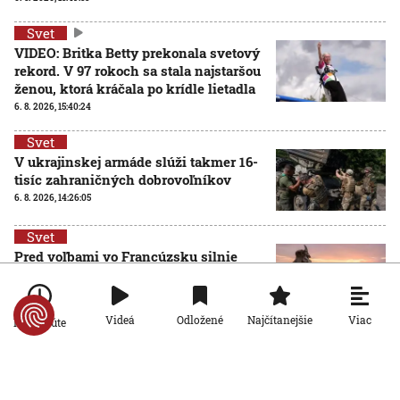
Svet
VIDEO: Britka Betty prekonala svetový
rekord. V 97 rokoch sa stala najstaršou
ženou, ktorá kráčala po krídle lietadla
6. 8. 2026, 15:40:24
Svet
V ukrajinskej armáde slúži takmer 16-
tisíc zahraničných dobrovoľníkov
6. 8. 2026, 14:26:05
Svet
Pred voľbami vo Francúzsku silnie
ruská dezinformačná kampaň. Terčom
sú viacerí politici
6. 8. 2026, 14:21:27
Viac
Videá
Odložené
Najčítanejšie
Po minúte
Svet
Po 15 rokoch zadržali podozrivého z
brutálnej vraždy v Prahe. Kľúčovým