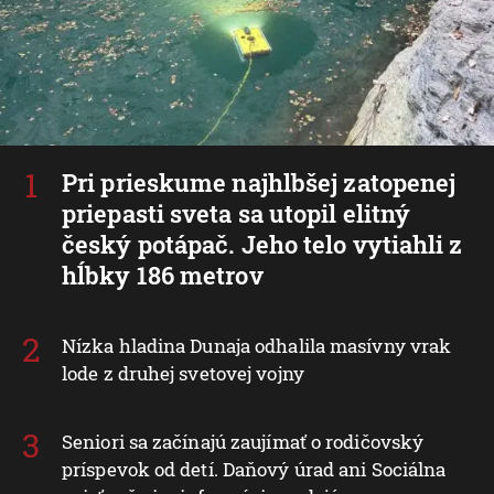
Pri prieskume najhlbšej zatopenej
priepasti sveta sa utopil elitný
český potápač. Jeho telo vytiahli z
hĺbky 186 metrov
Nízka hladina Dunaja odhalila masívny vrak
lode z druhej svetovej vojny
Seniori sa začínajú zaujímať o rodičovský
príspevok od detí. Daňový úrad ani Sociálna