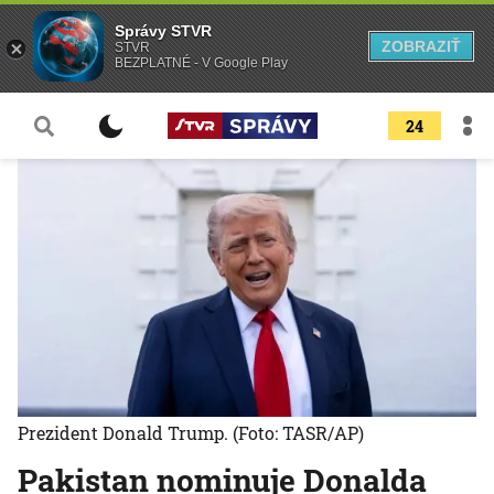
Správy STVR
ZOBRAZIŤ
STVR
BEZPLATNÉ - V Google Play
24
Prezident Donald Trump.
(Foto: TASR/AP)
Pakistan nominuje Donalda