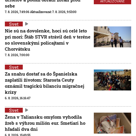
AKTUALIZOVANÉ
sebe
7. 8. 2026, 7:49:06
Aktualizované:
7. 8. 2026, 9:53:00
Svet
Nie sú na dovolenke, hoci sú celé leto
pri mori: Štáb STVR strávil deň v teréne
so slovenskými policajtami v
Chorvátsku
7. 8. 2026, 7:00:00
Svet
Za snahu dostať sa do Španielska
zaplatili životom: Starosta Ceuty
oznámil tragickú bilanciu migračnej
krízy
6. 8. 2026, 16:16:47
Svet
Žena v Taliansku omylom vyhodila
žreb s výhrou milión eur. Smetiari ho
hľadali dva dni
6. 8. 2026, 15:49:55