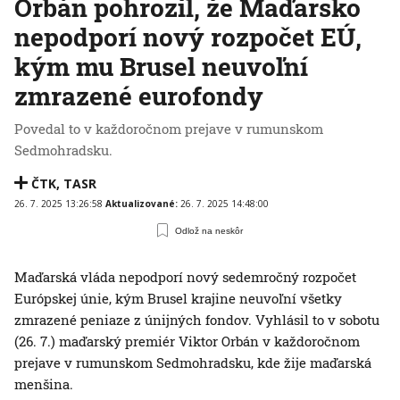
Orbán pohrozil, že Maďarsko
nepodporí nový rozpočet EÚ,
kým mu Brusel neuvoľní
zmrazené eurofondy
Povedal to v každoročnom prejave v rumunskom
Sedmohradsku.
ČTK
,
TASR
26. 7. 2025 13:26:58
Aktualizované:
26. 7. 2025 14:48:00
Odlož na neskôr
Maďarská vláda nepodporí nový sedemročný rozpočet
Európskej únie, kým Brusel krajine neuvoľní všetky
zmrazené peniaze z únijných fondov. Vyhlásil to v sobotu
(26. 7.) maďarský premiér Viktor Orbán v každoročnom
prejave v rumunskom Sedmohradsku, kde žije maďarská
menšina.