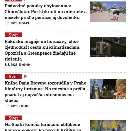
Podvodné ponuky ubytovania v
Chorvátsku: Pár kliknutí na internete a
môžete prísť o peniaze aj dovolenku
8. 8. 2026, 10:51:49
Svet
Rakúsko reaguje na horúčavy, chce
zjednodušiť cestu ku klimatizáciám.
Opozícia a Greenpeace žiadajú iné
riešenia
8. 8. 2026, 10:00:00
Svet
Kniha Dana Browna rozprúdila v Prahe
literárny turizmus. Na miesta sa prišla
pozrieť aj najväčšia streamovacia
služba
8. 8. 2026, 9:00:00
Svet
Na Sicílii končia turistami obľúbené
konské povozy. Po rokoch kritiky za