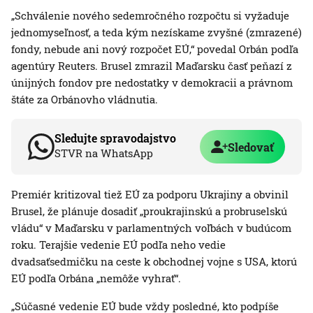
„Schválenie nového sedemročného rozpočtu si vyžaduje
jednomyseľnosť, a teda kým nezískame zvyšné (zmrazené)
fondy, nebude ani nový rozpočet EÚ,“ povedal Orbán podľa
agentúry Reuters. Brusel zmrazil Maďarsku časť peňazí z
únijných fondov pre nedostatky v demokracii a právnom
štáte za Orbánovho vládnutia.
Sledujte spravodajstvo
Sledovať
STVR na WhatsApp
Premiér kritizoval tiež EÚ za podporu Ukrajiny a obvinil
Brusel, že plánuje dosadiť „proukrajinskú a probruselskú
vládu“ v Maďarsku v parlamentných voľbách v budúcom
roku. Terajšie vedenie EÚ podľa neho vedie
dvadsaťsedmičku na ceste k obchodnej vojne s USA, ktorú
EÚ podľa Orbána „nemôže vyhrať“.
„Súčasné vedenie EÚ bude vždy posledné, kto podpíše