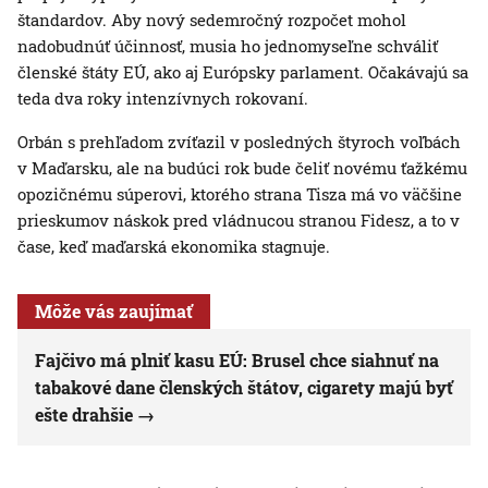
štandardov. Aby nový sedemročný rozpočet mohol
nadobudnúť účinnosť, musia ho jednomyseľne schváliť
členské štáty EÚ, ako aj Európsky parlament. Očakávajú sa
teda dva roky intenzívnych rokovaní.
Orbán s prehľadom zvíťazil v posledných štyroch voľbách
v Maďarsku, ale na budúci rok bude čeliť novému ťažkému
opozičnému súperovi, ktorého strana Tisza má vo väčšine
prieskumov náskok pred vládnucou stranou Fidesz, a to v
čase, keď maďarská ekonomika stagnuje.
Môže vás zaujímať
Fajčivo má plniť kasu EÚ: Brusel chce siahnuť na
tabakové dane členských štátov, cigarety majú byť
ešte drahšie