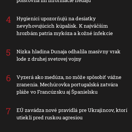
poisťovňa im informácie nedajú
Hygienici upozorňujú na desiatky
nevyhovujúcich kúpalísk. K najväčším
hrozbám patria mykóza a kožné infekcie
Nízka hladina Dunaja odhalila masívny vrak
lode z druhej svetovej vojny
Vyzerá ako medúza, no môže spôsobiť vážne
zranenia. Mechúrovka portugalská zatvára
pláže vo Francúzsku aj Španielsku
EÚ zavádza nové pravidlá pre Ukrajincov, ktorí
utiekli pred ruskou agresiou