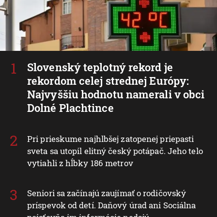
Slovenský teplotný rekord je
rekordom celej strednej Európy:
Najvyššiu hodnotu namerali v obci
Dolné Plachtince
Pri prieskume najhlbšej zatopenej priepasti
sveta sa utopil elitný český potápač. Jeho telo
vytiahli z hĺbky 186 metrov
Seniori sa začínajú zaujímať o rodičovský
príspevok od detí. Daňový úrad ani Sociálna