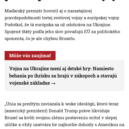
Maďarský premiér hovoril aj o narastajúcej
pravdepodobnosti tretej svetovej vojny a európskej vojny.
Podotkol, že tá európska sa už odohráva na Ukrajine.
Spojené štáty podľa jeho slov považujú EÚ za politického
oponenta, čo je ale chybou Bruselu.
Môže vás zaujímať
Vojna na Ukrajine mení aj detské hry: Namiesto
behania po ihrisku sa hrajú v zákopoch a stavajú
vojenské základne
„Únia sa predtým zaviazala k woke ideológii, ktorú teraz
(americký prezident) Donald Trump práve likviduje.
Brusel sa kvôli svojmu zlému postaveniu ocitol v slepej
uličke a vždy uzatvára tie najhoršie dohody s Amerikou na