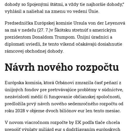
dohody so Spojenými štátmi, a vždy tie najhoršie dohody,“
vyhlásil a naliehal na zmenu vo vedení Únie.
Predsedníčka Európskej komisie Ursula von der Leyenová
sa má v nedeľu (27. 7.)v Škótsku stretnúť s americkým
prezidentom Donaldom Trumpom. Únijní úradníci a
diplomati uviedli, že tento víkend očakávajú dosiahnutie
rámcovej obchodnej dohody.
Návrh nového rozpočtu
Európska komisia, ktorá Orbánovi zmrazila časť peňazí z
únijných fondov pre pretrvávajúce problémy v súdnictve,
nezávislosti médií či fungovanie občianskej spoločnosti,
predložila prvý návrh nového sedemročného rozpočtu od
roku 2028 v objeme dvoch biliónov eur len tento mesiac.
V novom viacročnom rozpočte by EK podľa tlače chcela
prepojiť výplaty miliárd eur s dodržiavaním európskych