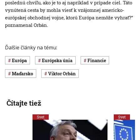
poslednú chvíľu, ako je to aj napríklad v prípade ciel. Táto
vynútená cesta by mohla viesť k vzájomnej americko-
európskej obchodnej vojne, ktorú Európa nemôže vyhrať?“
poznamenal Orbán.
Ďalšie články na tému:
Európa
Európska únia
Financie
Maďarsko
Viktor Orbán
Čítajte tiež
Svet
Svet