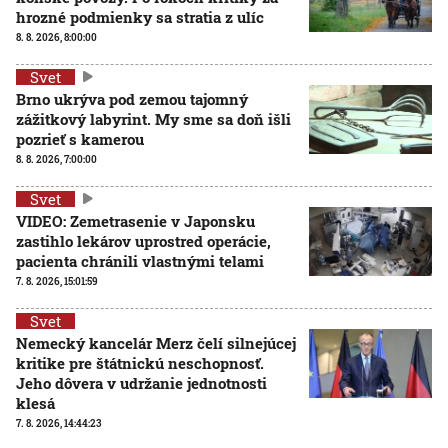
hrozné podmienky sa stratia z ulíc
8. 8. 2026, 8:00:00
Svet
Brno ukrýva pod zemou tajomný
zážitkový labyrint. My sme sa doň išli
pozrieť s kamerou
8. 8. 2026, 7:00:00
Svet
VIDEO: Zemetrasenie v Japonsku
zastihlo lekárov uprostred operácie,
pacienta chránili vlastnými telami
7. 8. 2026, 15:01:59
Svet
Nemecký kancelár Merz čelí silnejúcej
kritike pre štátnickú neschopnosť.
Jeho dôvera v udržanie jednotnosti
klesá
7. 8. 2026, 14:44:23