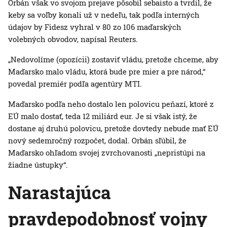
Orbán však vo svojom prejave pôsobil sebaisto a tvrdil, že
keby sa voľby konali už v nedeľu, tak podľa interných
údajov by Fidesz vyhral v 80 zo 106 maďarských
volebných obvodov, napísal Reuters.
„Nedovolíme (opozícii) zostaviť vládu, pretože chceme, aby
Maďarsko malo vládu, ktorá bude pre mier a pre národ,“
povedal premiér podľa agentúry MTI.
Maďarsko podľa neho dostalo len polovicu peňazí, ktoré z
EÚ malo dostať, teda 12 miliárd eur. Je si však istý, že
dostane aj druhú polovicu, pretože dovtedy nebude mať EÚ
nový sedemročný rozpočet, dodal. Orbán sľúbil, že
Maďarsko ohľadom svojej zvrchovanosti „nepristúpi na
žiadne ústupky“.
Narastajúca
pravdepodobnosť vojny