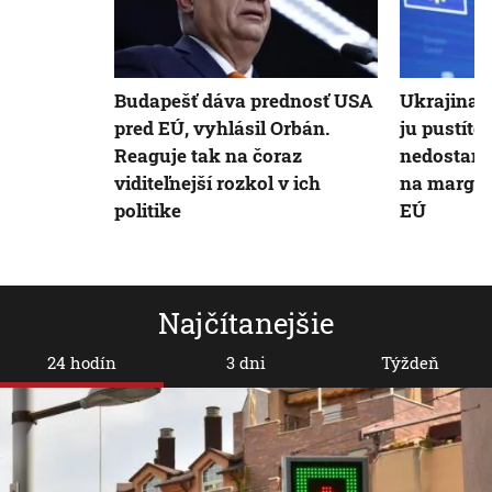
Budapešť dáva prednosť USA
Ukrajina j
pred EÚ, vyhlásil Orbán.
ju pustíte
Reaguje tak na čoraz
nedostane
viditeľnejší rozkol v ich
na margo p
politike
EÚ
Najčítanejšie
24 hodín
3 dni
Týždeň