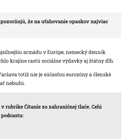
 upozorňujú, že na uťahovanie opaskov najviac
ajsilnejšiu armádu v Európe, nemecký denník
chlo krajine rastú sociálne výdavky aj štátny dlh.
aršava totiž nie je súčasťou eurozóny a členské
mať nebudú.
v rubrike Čítanie zo zahraničnej tlače. Celú
 podcastu: