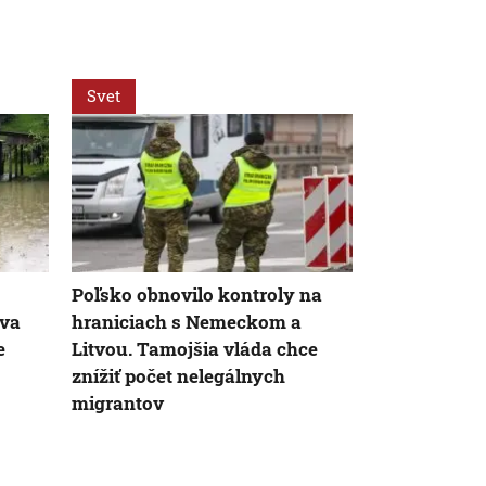
Svet
Svet
AK
Poľsko obnovilo kontroly na
Vládna TISZ
dva
hraniciach s Nemeckom a
kandidáta n
e
Litvou. Tamojšia vláda chce
maďarského 
znížiť počet nelegálnych
zvolenie sa
migrantov
týždeň