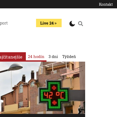
Kontakt
port
Live 24
24 hodín
3 dni
Týždeň
ajčítanejšie