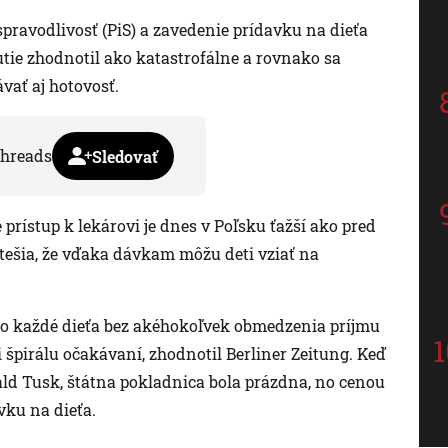
pravodlivosť (PiS) a zavedenie prídavku na dieťa
ie zhodnotil ako katastrofálne a rovnako sa
ávať aj hotovosť.
hreads
Sledovať
prístup k lekárovi je dnes v Poľsku ťažší ako pred
 tešia, že vďaka dávkam môžu deti vziať na
alo každé dieťa bez akéhokoľvek obmedzenia príjmu
 špirálu očakávaní, zhodnotil Berliner Zeitung. Keď
ld Tusk, štátna pokladnica bola prázdna, no cenou
vku na dieťa.