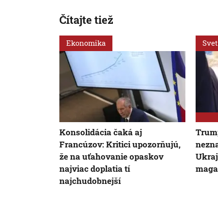
Čítajte tiež
Ekonomika
Svet
Konsolidácia čaká aj
Trump
Francúzov: Kritici upozorňujú,
nezna
že na uťahovanie opaskov
Ukraj
najviac doplatia tí
magaz
najchudobnejší