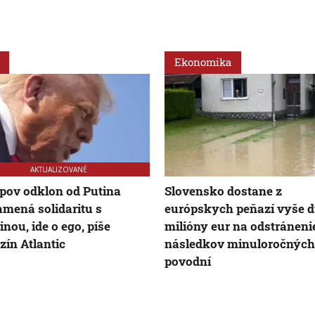
Ekonomika
AKTUALIZOVANÉ
ov odklon od Putina
Slovensko dostane z
mená solidaritu s
európskych peňazí vyše 
inou, ide o ego, píše
milióny eur na odstráneni
ín Atlantic
následkov minuloročných
povodní