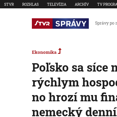
STVR
ROZHLAS
TELEVÍZIA
ARCHÍV
TV PROGR
Správy po 
Ekonomika
Poľsko sa síce 
rýchlym hospo
no hrozí mu fin
nemecký denn