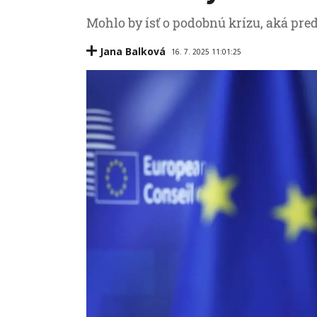
Mohlo by ísť o podobnú krízu, aká pre
Jana Balková
16. 7. 2025 11:01:25