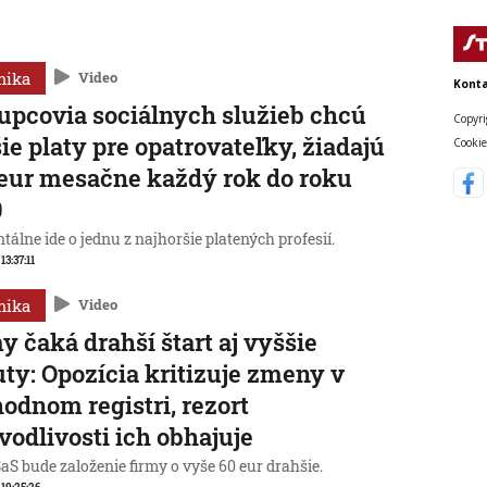
mika
Video
Konta
upcovia sociálnych služieb chcú
Copyri
ie platy pre opatrovateľky, žiadajú
Cookie
eur mesačne každý rok do roku
0
lne ide o jednu z najhoršie platených profesií.
 13:37:11
mika
Video
y čaká drahší štart aj vyššie
ty: Opozícia kritizuje zmeny v
odnom registri, rezort
vodlivosti ich obhajuje
aS bude založenie firmy o vyše 60 eur drahšie.