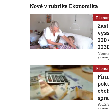
Nové v rubrike Ekonomika
Ekono
Zást
vyšš
200 
203
Momentá
8. 8. 2026,
Ekono
Firm
poku
obch
spra
Podľa S