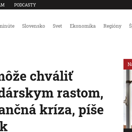
AM
PODCASTY
minúte
Slovensko
Svet
Ekonomika
Regióny
Š
N
môže chváliť
dárskym rastom,
ančná kríza, píše
ík