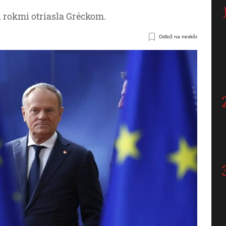
d rokmi otriasla Gréckom.
Odlož na neskôr