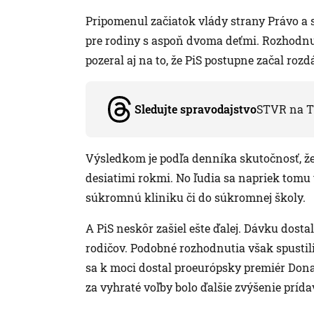
Pripomenul začiatok vlády strany Právo a s
pre rodiny s aspoň dvoma deťmi. Rozhodnut
pozeral aj na to, že PiS postupne začal rozd
Sledujte spravodajstvo
STVR na T
Výsledkom je podľa denníka skutočnosť, že 
desiatimi rokmi. No ľudia sa napriek tomu
súkromnú kliniku či do súkromnej školy.
A PiS neskôr zašiel ešte ďalej. Dávku dost
rodičov. Podobné rozhodnutia však spustili
sa k moci dostal proeurópsky premiér Dona
za vyhraté voľby bolo ďalšie zvýšenie prída