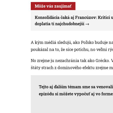
Môže vás zaujímať
Konsolidácia čaká aj Francúzov: Kritici
doplatia tí najchudobnejší
A kým médiá sledujú, ako Poľsko buduje n
poukázal na to, že síce potichu, no veľmi rý
No zrejme ju nezachránia tak ako Grécko. V
štáty strach z dominového efektu zrejme 
Tejto aj ďalším témam sme sa venovali 
epizódu si môžete vypočuť aj vo forme