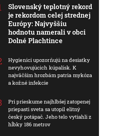
Slovenský teplotný rekord
je rekordom celej strednej
Európy: Najvyššiu
hodnotu namerali v obci
Dolné Plachtince
Hygienici upozorňujú na desiatky
nevyhovujúcich kúpalísk. K
najväčším hrozbám patria mykóza
a kožné infekcie
Pri prieskume najhlbšej zatopenej
priepasti sveta sa utopil elitný
český potápač. Jeho telo vytiahli z
hĺbky 186 metrov