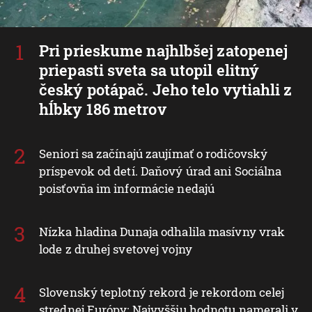
Pri prieskume najhlbšej zatopenej
priepasti sveta sa utopil elitný
český potápač. Jeho telo vytiahli z
hĺbky 186 metrov
Seniori sa začínajú zaujímať o rodičovský
príspevok od detí. Daňový úrad ani Sociálna
poisťovňa im informácie nedajú
Nízka hladina Dunaja odhalila masívny vrak
lode z druhej svetovej vojny
Slovenský teplotný rekord je rekordom celej
strednej Európy: Najvyššiu hodnotu namerali v