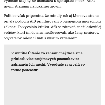
východe krajiny, už dochádza k spolupráci medzi AfD a
inými stranami na lokálnej úrovni.
Politico však pripomína, že minulý rok aj Merzova strana
prijala podporu AfD pri hlasovaní o prísnejšom migračnom
zákone. To vyvolalo kritiku. AfD sa zároveň snaží osloviť aj
voličov, ktorí im doteraz nedôverovali, ako ženy, seniorov,
obyvateľov miest či ľudí s vyšším vzdelaním.
V rubrike Čítanie zo zahraničnej tlače sme
priniesli viac zaujímavých poznatkov zo
zahraničných médií. Vypočujte si ju celú vo
forme podcastu: