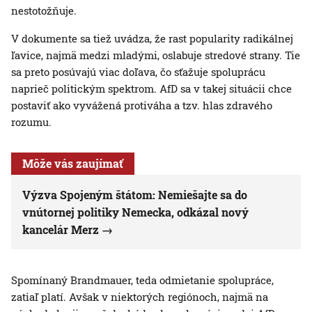
nestotožňuje.
V dokumente sa tiež uvádza, že rast popularity radikálnej
ľavice, najmä medzi mladými, oslabuje stredové strany. Tie
sa preto posúvajú viac doľava, čo sťažuje spoluprácu
naprieč politickým spektrom. AfD sa v takej situácii chce
postaviť ako vyvážená protiváha a tzv. hlas zdravého
rozumu.
Môže vás zaujímať
Výzva Spojeným štátom: Nemiešajte sa do
vnútornej politiky Nemecka, odkázal nový
kancelár Merz
Spomínaný Brandmauer, teda odmietanie spolupráce,
zatiaľ platí. Avšak v niektorých regiónoch, najmä na