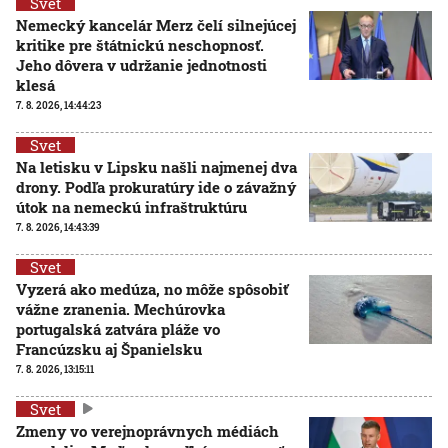
Svet
Nemecký kancelár Merz čelí silnejúcej
kritike pre štátnickú neschopnosť.
Jeho dôvera v udržanie jednotnosti
klesá
7. 8. 2026, 14:44:23
Svet
Na letisku v Lipsku našli najmenej dva
drony. Podľa prokuratúry ide o závažný
útok na nemeckú infraštruktúru
7. 8. 2026, 14:43:39
Svet
Vyzerá ako medúza, no môže spôsobiť
vážne zranenia. Mechúrovka
portugalská zatvára pláže vo
Francúzsku aj Španielsku
7. 8. 2026, 13:15:11
Svet
Zmeny vo verejnoprávnych médiách