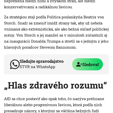
neprebieha medzi nimi a zvyškom strán, ale medzi
konzervatívcami a radikálnou ľavicou.
Za stratégiou stojí podľa Politica poslankyňa Beatrix von
Storch. Snaží sa zmeniť imidž strany tak, aby už nebola
vnímaná ako extrémistická, ale ako bežná súčasť politickej
scény. Von Storch a jej manžel sa v minulosti zúčastnili aj
na inaugurácii Donalda Trumpa a stretli sa s jedným z jeho
hlavných poradcov Steveom Bannonom.
Sledujte spravodajstvo
Sledovať
STVR na WhatsApp
„Hlas zdravého rozumu“
AfD sa chce postaviť ako opak toho, čo nazýva prehnane
liberálnou alebo progresívnou ľavicou, ktorá podľa nich
presadzuje názory, s ktorými sa väčšina bežných ľudí