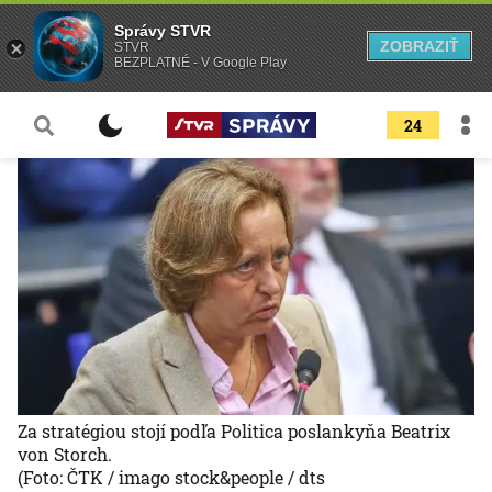
Správy STVR
ZOBRAZIŤ
STVR
BEZPLATNÉ - V Google Play
24
Za stratégiou stojí podľa Politica poslankyňa Beatrix
von Storch.
(Foto: ČTK / imago stock&people / dts