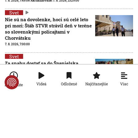
7. 8. 2026, 7:49:06
Aktualizované:
7. 8. 2026, 13:29:00
Svet
Nie sú na dovolenke, hoci sú celé leto
pri mori: Štáb STVR strávil deň v teréne
so slovenskými policajtami v
Chorvátsku
7. 8. 2026, 7:00:00
Svet
Za snahu dostať sa do Španielska
zaplatili životom: Starosta Ceuty
oznámil tragickú bilanciu migračnej
krízy
Viac
Videá
Odložené
Najčítanejšie
Po minúte
6. 8. 2026, 16:16:47
Svet
Žena v Taliansku omylom vyhodila
žreb s výhrou milión eur. Smetiari ho
hľadali dva dni
6. 8. 2026, 15:49:55
Svet