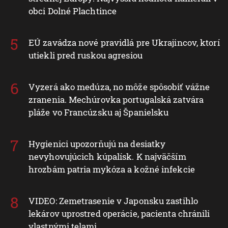
obci Dolné Plachtince
EÚ zavádza nové pravidlá pre Ukrajincov, ktorí
utiekli pred ruskou agresiou
Vyzerá ako medúza, no môže spôsobiť vážne
zranenia. Mechúrovka portugalská zatvára
pláže vo Francúzsku aj Španielsku
Hygienici upozorňujú na desiatky
nevyhovujúcich kúpalísk. K najväčším
hrozbám patria mykóza a kožné infekcie
VIDEO: Zemetrasenie v Japonsku zastihlo
lekárov uprostred operácie, pacienta chránili
vlastnými telami