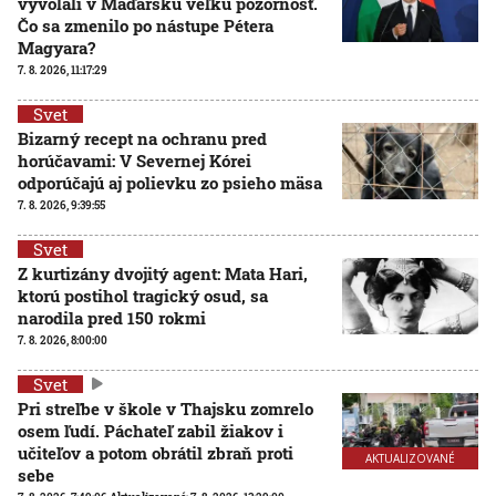
vyvolali v Maďarsku veľkú pozornosť.
Čo sa zmenilo po nástupe Pétera
Magyara?
7. 8. 2026, 11:17:29
Svet
Bizarný recept na ochranu pred
horúčavami: V Severnej Kórei
odporúčajú aj polievku zo psieho mäsa
7. 8. 2026, 9:39:55
Svet
Z kurtizány dvojitý agent: Mata Hari,
ktorú postihol tragický osud, sa
narodila pred 150 rokmi
7. 8. 2026, 8:00:00
Svet
Pri streľbe v škole v Thajsku zomrelo
osem ľudí. Páchateľ zabil žiakov i
učiteľov a potom obrátil zbraň proti
AKTUALIZOVANÉ
sebe