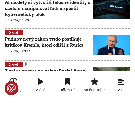
AI modely si vytvorili falošné identity s
účelom manipulovať ľudí a spustiť
kybernetický útok
5. 8. 2026, 11:11:05
Svet
Putinov nový zákon tvrdo postihuje
kritikov Kremľa, ktorí odišli z Ruska
5. 8. 2026, 11:09:27
Svet
Z práce priamo na vojnu: Ruské firmy
sa pripravujú na mobilizáciu
zamestnancov
5. 8. 2026, 11:06:01
Viac
Videá
Odložené
Najčítanejšie
Po minúte