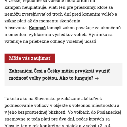
V Českej republike sa volebné moratórium na
kampaň neuplatňuje. Platí len pre prieskumy, ktoré sa
nemôžu zverejňovať od troch dní pred konaním volieb a
zákaz platí až do momentu skončenia
hlasovania.
Kampaň
tamojší zákon považuje za ukončenú
momentom vyhlásenia výsledkov volieb. Výnimka sa
vzťahuje na priebežné odhady volebnej účasti.
Môže vás zaujímať
Zahraniční Česi a Češky môžu prvýkrát využiť
možnosť voľby poštou. Ako to funguje?
Takisto ako na Slovensku je zakázané akékoľvek
podnecovanie voličov v objekte s volebnou miestnosťou a
v jeho bezprostrednej blízkosti. Vo voľbách do Poslaneckej
snemovne to teda platí pre dva dni, počas ktorých sa
hlasuje, tento rok konkrétne v piatok a v sobotu 3. a 4.