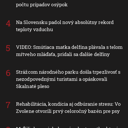
počtu prípadov osýpok
Na Slovensku padol nový absolútny rekord
teploty vzduchu
VIDEO: Smútiaca matka delfína plávala s telom
mŕtveho mláďaťa, pridali sa ďalšie delfíny
Strážcom národného parku došla trpezlivosť s
nezodpovednými turistami a opáskovali
Skalnaté pleso
Rehabilitácia, kondícia aj odbúranie stresu: Vo
Zvolene otvorili prvý celoročný bazén pre psy