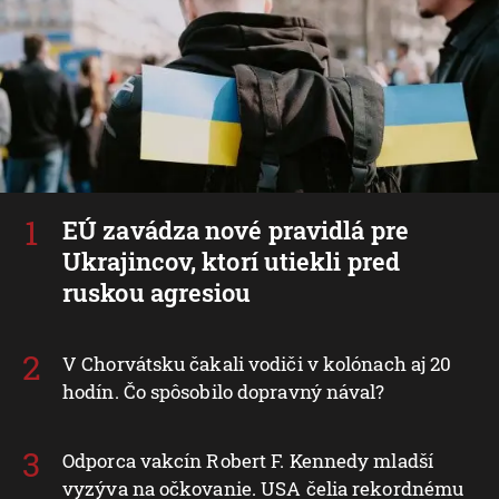
EÚ zavádza nové pravidlá pre
Ukrajincov, ktorí utiekli pred
ruskou agresiou
V Chorvátsku čakali vodiči v kolónach aj 20
hodín. Čo spôsobilo dopravný nával?
Odporca vakcín Robert F. Kennedy mladší
vyzýva na očkovanie. USA čelia rekordnému