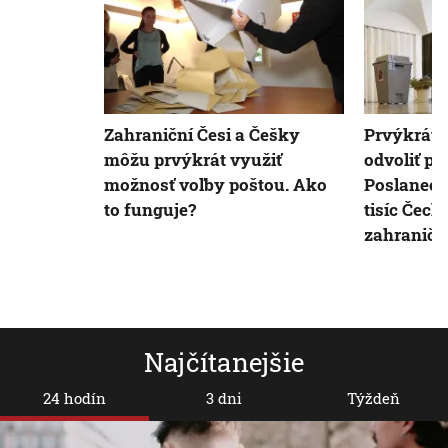
Zahraniční Česi a Češky
Prvýkrát 
môžu prvýkrát využiť
odvoliť po
možnosť voľby poštou. Ako
Poslaneck
to funguje?
tisíc Čech
zahraničí
Najčítanejšie
24 hodín
3 dni
Týždeň