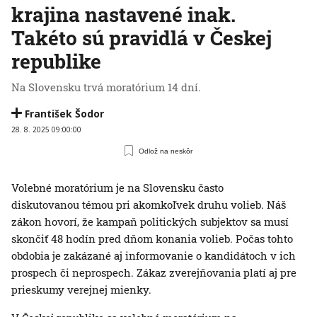
krajina nastavené inak.
Takéto sú pravidlá v Českej
republike
Na Slovensku trvá moratórium 14 dní.
František Šodor
28. 8. 2025 09:00:00
Odlož na neskôr
Volebné moratórium je na Slovensku často
diskutovanou témou pri akomkoľvek druhu volieb. Náš
zákon hovorí, že kampaň politických subjektov sa musí
skončiť 48 hodín pred dňom konania volieb. Počas tohto
obdobia je zakázané aj informovanie o kandidátoch v ich
prospech či neprospech. Zákaz zverejňovania platí aj pre
prieskumy verejnej mienky.