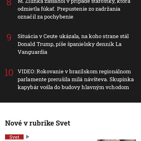
M. Žilinka zasiahol v prípade starostky, ktorá
odmietla fúkať. Prepustenie zo zadržania
označil za pochybenie
Situácia v Ceute ukázala, na koho strane stál
Donald Trump, píše španielsky denník La
Vanguardia
VIDEO: Rokovanie v brazílskom regionálnom
parlamente prerušila milá návšteva. Skupinka
kapybár vošla do budovy hlavným vchodom
Nové v rubrike Svet
Svet