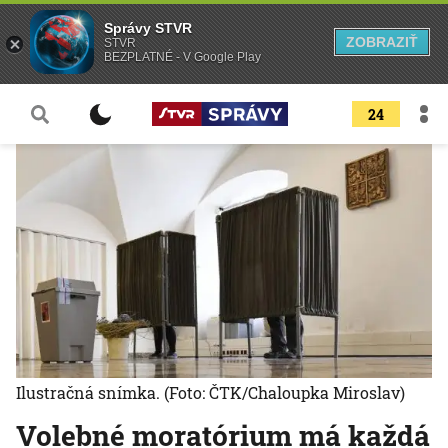
Správy STVR
ZOBRAZIŤ
STVR
BEZPLATNÉ - V Google Play
24
Ilustračná snímka.
(Foto: ČTK/Chaloupka Miroslav)
Volebné moratórium má každá