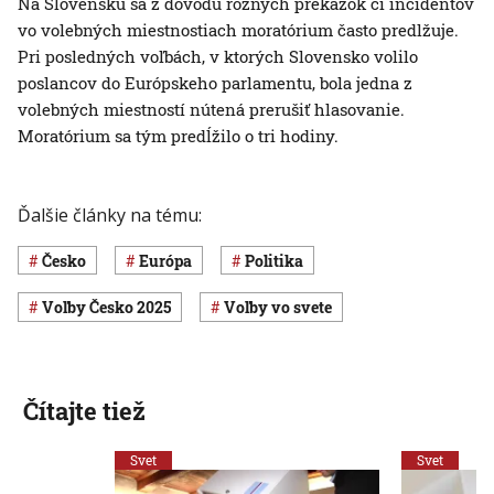
Na Slovensku sa z dôvodu rôznych prekážok či incidentov
vo volebných miestnostiach moratórium často predlžuje.
Pri posledných voľbách, v ktorých Slovensko volilo
poslancov do Európskeho parlamentu, bola jedna z
volebných miestností nútená prerušiť hlasovanie.
Moratórium sa tým predĺžilo o tri hodiny.
Ďalšie články na tému:
Česko
Európa
Politika
Voľby Česko 2025
voľby vo svete
Čítajte tiež
Svet
Svet