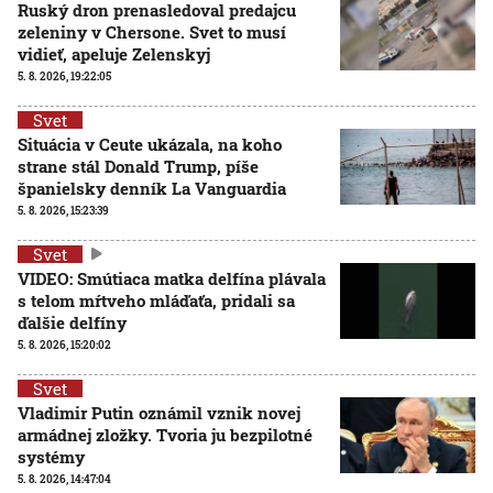
Ruský dron prenasledoval predajcu
zeleniny v Chersone. Svet to musí
vidieť, apeluje Zelenskyj
5. 8. 2026, 19:22:05
Svet
Situácia v Ceute ukázala, na koho
strane stál Donald Trump, píše
španielsky denník La Vanguardia
5. 8. 2026, 15:23:39
Svet
VIDEO: Smútiaca matka delfína plávala
s telom mŕtveho mláďaťa, pridali sa
ďalšie delfíny
5. 8. 2026, 15:20:02
Svet
Vladimir Putin oznámil vznik novej
armádnej zložky. Tvoria ju bezpilotné
systémy
5. 8. 2026, 14:47:04