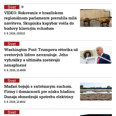
Svet
VIDEO: Rokovanie v brazílskom
regionálnom parlamente prerušila milá
návšteva. Skupinka kapybár vošla do
budovy hlavným vchodom
5. 8. 2026, 13:53:13
Svet
Washington Post: Trumpova rétorika už
svetových lídrov nevzrušuje. Jeho
vyhrážky a ultimáta zostávajú
nenaplnené
5. 8. 2026, 12:48:50
Svet
Maďari bojujú s extrémnym suchom.
Firmy i domácnosti pre nízku hladinu
Dunaja obmedzujú spotrebu elektriny
5. 8. 2026, 12:48:12
Svet