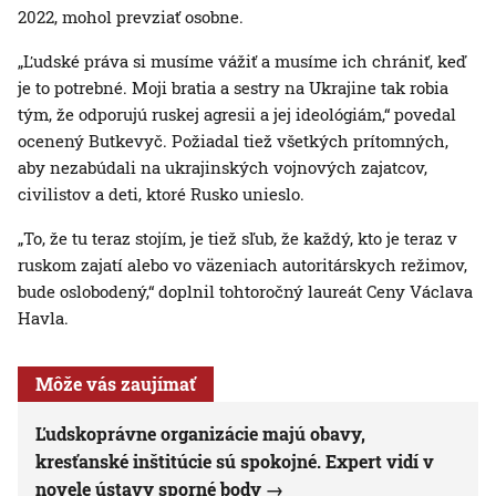
2022, mohol prevziať osobne.
„Ľudské práva si musíme vážiť a musíme ich chrániť, keď
je to potrebné. Moji bratia a sestry na Ukrajine tak robia
tým, že odporujú ruskej agresii a jej ideológiám,“ povedal
ocenený Butkevyč. Požiadal tiež všetkých prítomných,
aby nezabúdali na ukrajinských vojnových zajatcov,
civilistov a deti, ktoré Rusko unieslo.
„To, že tu teraz stojím, je tiež sľub, že každý, kto je teraz v
ruskom zajatí alebo vo väzeniach autoritárskych režimov,
bude oslobodený,“ doplnil tohtoročný laureát Ceny Václava
Havla.
Môže vás zaujímať
Ľudskoprávne organizácie majú obavy,
kresťanské inštitúcie sú spokojné. Expert vidí v
novele ústavy sporné body