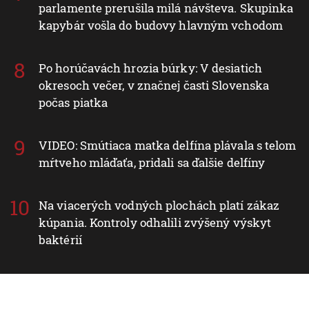
parlamente prerušila milá návšteva. Skupinka
kapybár vošla do budovy hlavným vchodom
Po horúčavách hrozia búrky: V desiatich
okresoch večer, v značnej časti Slovenska
počas piatka
VIDEO: Smútiaca matka delfína plávala s telom
mŕtveho mláďaťa, pridali sa ďalšie delfíny
Na viacerých vodných plochách platí zákaz
kúpania. Kontroly odhalili zvýšený výskyt
baktérií