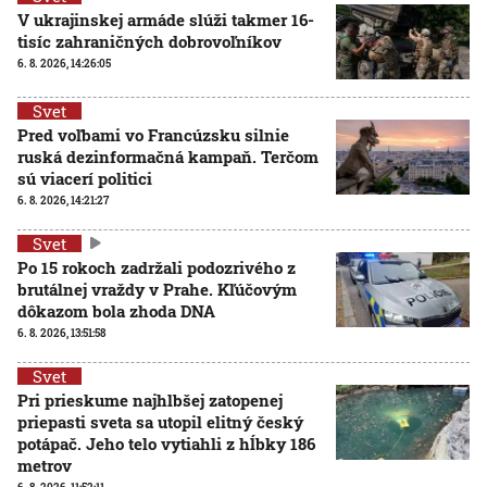
V ukrajinskej armáde slúži takmer 16-
tisíc zahraničných dobrovoľníkov
6. 8. 2026, 14:26:05
Svet
Pred voľbami vo Francúzsku silnie
ruská dezinformačná kampaň. Terčom
sú viacerí politici
6. 8. 2026, 14:21:27
Svet
Po 15 rokoch zadržali podozrivého z
brutálnej vraždy v Prahe. Kľúčovým
dôkazom bola zhoda DNA
6. 8. 2026, 13:51:58
Svet
Pri prieskume najhlbšej zatopenej
priepasti sveta sa utopil elitný český
potápač. Jeho telo vytiahli z hĺbky 186
metrov