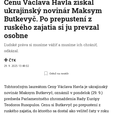
Cenu Václava Havla získal
ukrajinský novinár Maksym
Butkevyč. Po prepustení z
ruského zajatia si ju prevzal
osobne
Ľudské práva si musíme vážiť a musíme ich chrániť,
odkázal.
ČTK
29. 9. 2025 13:48:02
Odlož na neskôr
Tohtoročným laureátom Ceny Václava Havla je ukrajinský
novinár Maksym Butkevyč, oznámil v pondelok (29. 9.)
predseda Parlamentného zhromaždenia Rady Európy
Teodoros Rusopulos. Cenu si Butkevyč po prepustení z
ruského zajatia, do ktorého sa dostal ako veliteľ čaty v roku