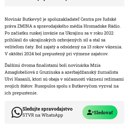
Novinár Butkevyč je spoluzakladateľ Centra pre ľudské
práva ZMINA a spravodajského média Hromadske Rádio.
Po začiatku ruskej invázie na Ukrajinu sa v roku 2022
prihlásil do ukrajinských ozbrojených síl a stal sa
veliteľom čaty. Bol zajatý a odsúdený na 13 rokov väzenia.
V októbri 2024 bol prepustený pri výmene zajatcov.
Ďalšími dvoma finalistami boli novinárka Mzia
Amaglobeliová z Gruzínska a azerbajdžanský žurnalista
Ulvi Hasanli, ktorí sú obaja v súčasnosti väznení režimami
svojich štátov. Rusopulos spolu s Butkevyčom vyzval na
ich prepustenie.
Sledujte spravodajstvo
Sledovať
STVR na WhatsApp