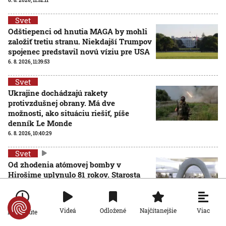
6. 8. 2026, 11:52:11
Svet
Odštiepenci od hnutia MAGA by mohli
založiť tretiu stranu. Niekdajší Trumpov
spojenec predstavil novú víziu pre USA
6. 8. 2026, 11:39:53
Svet
Ukrajine dochádzajú rakety
protivzdušnej obrany. Má dve
možnosti, ako situáciu riešiť, píše
denník Le Monde
6. 8. 2026, 10:40:29
Svet
Od zhodenia atómovej bomby v
Hirošime uplynulo 81 rokov. Starosta
mesta varoval pred zľahčovaním
AKTUALIZOVANÉ
neľudskosti jadrových zbraní
6. 8. 2026, 10:39:25
Aktualizované:
6. 8. 2026, 13:10:00
Viac
Videá
Odložené
Najčítanejšie
Po minúte
Svet