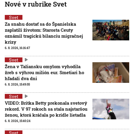
Nové v rubrike Svet
Svet
Za snahu dostať sa do Španielska
zaplatili životom: Starosta Ceuty
oznámil tragickú bilanciu migračnej
krízy
6. 8. 2026, 16:16:47
Svet
Žena v Taliansku omylom vyhodila
žreb s výhrou milión eur. Smetiari ho
hľadali dva dni
6. 8. 2026, 15:49:55
Svet
VIDEO: Britka Betty prekonala svetový
rekord. V 97 rokoch sa stala najstaršou
ženou, ktorá kráčala po krídle lietadla
6. 8. 2026, 15:40:24
Svet