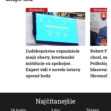
Slovensko
Slovensko
Ľudskoprávne organizácie
Robert Fic
majú obavy, kresťanské
chcel, zasi
inštitúcie sú spokojné.
Politológ
Expert vidí v novele ústavy
hlasovanie
sporné body
Slovensko
Najčítanejšie
24 hodín
3 dni
Týždeň