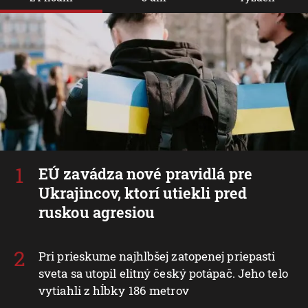
EÚ zavádza nové pravidlá pre
Ukrajincov, ktorí utiekli pred
ruskou agresiou
Pri prieskume najhlbšej zatopenej priepasti
sveta sa utopil elitný český potápač. Jeho telo
vytiahli z hĺbky 186 metrov