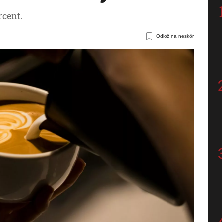
rcent.
Odlož na neskôr