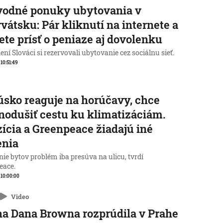
vodné ponuky ubytovania v
vátsku: Pár kliknutí na internete a
te prísť o peniaze aj dovolenku
ní Slováci si rezervovali ubytovanie cez sociálnu sieť.
 10:51:49
sko reaguje na horúčavy, chce
nodušiť cestu ku klimatizáciám.
ícia a Greenpeace žiadajú iné
enia
ie bytov problém iba presúva na ulicu, tvrdí
eace.
, 10:00:00
Video
a Dana Browna rozprúdila v Prahe