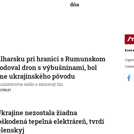
dňa
Konta
lharsku pri hranici s Rumunskom
Copyri
odoval dron s výbušninami, bol
Cookie
me ukrajinského pôvodu
ministerstva nešlo o zámerný čin.
 17:52:27
krajine nezostala žiadna
škodená tepelná elektráreň, tvrdí
elenskyj