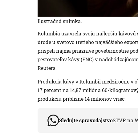
Ilustračná snímka.
Kolumbia uzavrela svoju najlepšiu kávovú s
úrode u svetovo tretieho najväčšieho expor
prispeli najmä priaznivé poveternostné po
pestovateľov kávy (FNC) v nadchádzajúcom 
Reuters.
Produkcia kávy v Kolumbii medziročne v ob
17 percent na 14,87 milióna 60-kilogramov
produkciu približne 14 miliónov vriec.
Sledujte spravodajstvo
STVR na 