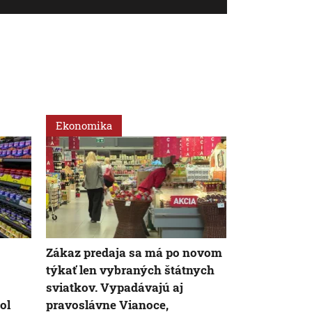
Ekonomika
Svet
Zákaz predaja sa má po novom
V Bulharsku 
týkať len vybraných štátnych
Rumunskom 
sviatkov. Vypadávajú aj
výbušninami
ol
pravoslávne Vianoce,
ukrajinskéh