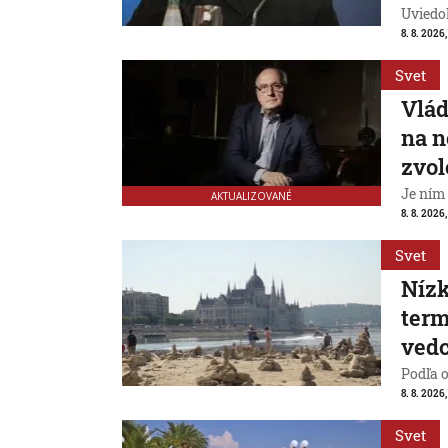
Uviedo
8. 8. 2026,
Svet
Vlád
na n
zvol
Je ním
AKTUALIZOVANÉ
8. 8. 2026,
Svet
Nízk
term
vedc
Podľa 
8. 8. 2026,
Svet