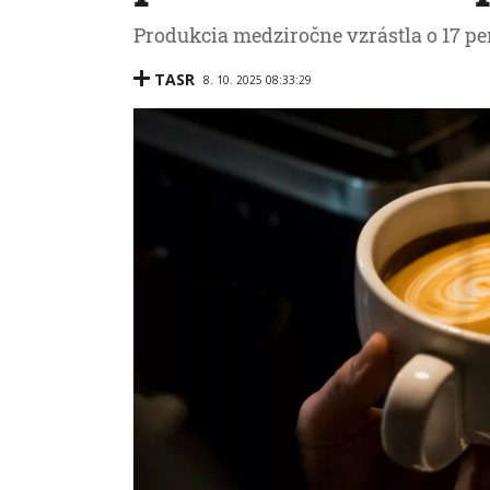
Produkcia medziročne vzrástla o 17 pe
TASR
8. 10. 2025 08:33:29