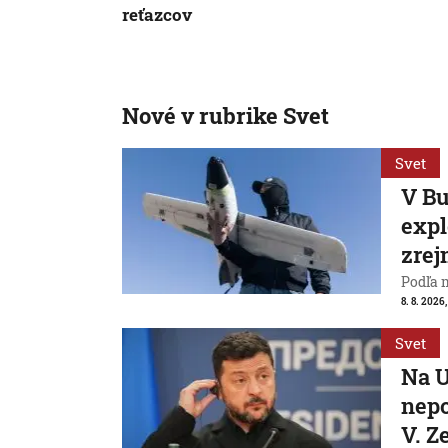
reťazcov
Nové v rubrike Svet
Svet
V Bu
expl
zrej
Podľa 
8. 8. 2026,
Svet
Na U
nepo
V. Z