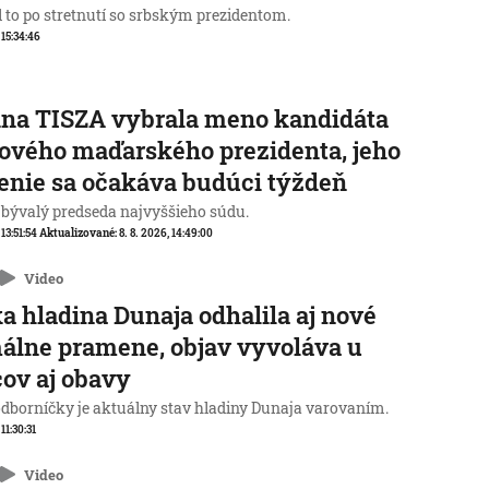
l to po stretnutí so srbským prezidentom.
 15:34:46
na TISZA vybrala meno kandidáta
ového maďarského prezidenta, jeho
enie sa očakáva budúci týždeň
 bývalý predseda najvyššieho súdu.
 13:51:54
Aktualizované:
8. 8. 2026, 14:49:00
Video
a hladina Dunaja odhalila aj nové
álne pramene, objav vyvoláva u
ov aj obavy
odborníčky je aktuálny stav hladiny Dunaja varovaním.
 11:30:31
Video