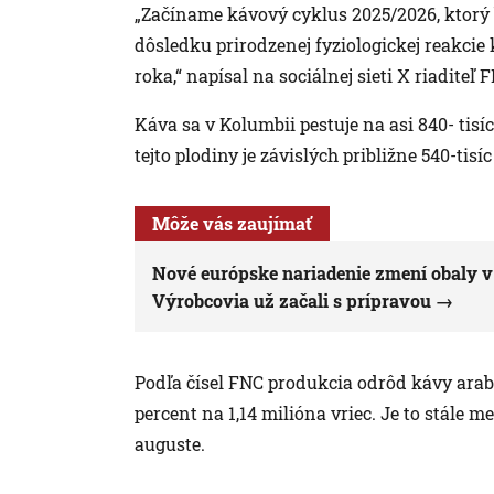
„Začíname kávový cyklus 2025/2026, ktorý
dôsledku prirodzenej fyziologickej reakcie
roka,“ napísal na sociálnej sieti X riadit
Káva sa v Kolumbii pestuje na asi 840- tis
tejto plodiny je závislých približne 540-tisíc
Môže vás zaujímať
Nové európske nariadenie zmení obaly v o
Výrobcovia už začali s prípravou
Podľa čísel FNC produkcia odrôd kávy arab
percent na 1,14 milióna vriec. Je to stále 
auguste.