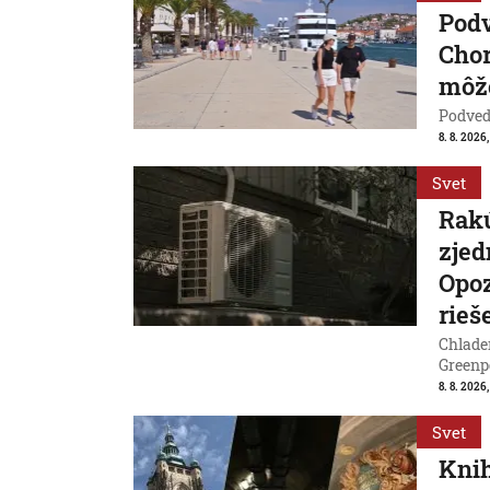
Pod
Chor
môže
Podvede
8. 8. 2026,
Svet
Rakú
zjed
Opoz
rieš
Chladen
Greenp
8. 8. 2026
Svet
Knih