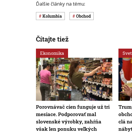
Ďalšie články na tému:
Kolumbia
obchod
Čítajte tiež
Ekonomika
Svet
Porovnávač cien funguje už tri
Trump
mesiace. Podporovať mal
obcho
slovenské výrobky, zahŕňa
clá n
však len ponuku veľkých
náby