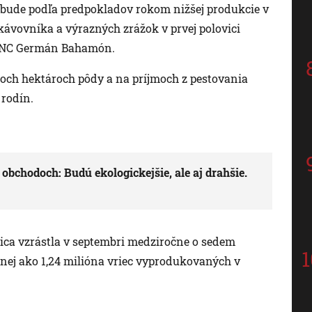
 bude podľa predpokladov rokom nižšej produkcie v
 kávovníka a výrazných zrážok v prvej polovici
eľ FNC Germán Bahamón.
ícoch hektároch pôdy a na príjmoch z pestovania
 rodín.
bchodoch: Budú ekologickejšie, ale aj drahšie.
ica vzrástla v septembri medziročne o sedem
menej ako 1,24 milióna vriec vyprodukovaných v