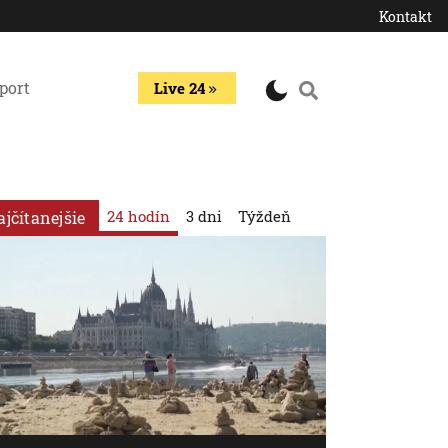
Kontakt
port
Live 24
24 hodín
3 dni
Týždeň
ajčítanejšie