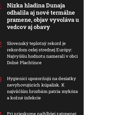
Nízka hladina Dunaja
odhalila aj nové termálne
pramene, objav vyvoláva u
vedcov aj obavy
Slovenský teplotný rekord je
rekordom celej strednej Európy:
Najvyššiu hodnotu namerali v obci
Dolné Plachtince
Hygienici upozorňujú na desiatky
nevyhovujúcich kúpalísk. K
najväčším hrozbám patria mykóza
a kožné infekcie
Pri prieskume najhlbšej zatopenej