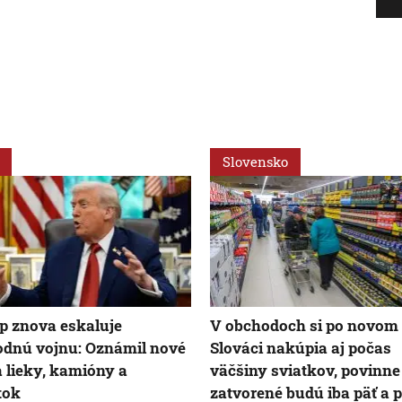
Slovensko
 znova eskaluje
V obchodoch si po novom
dnú vojnu: Oznámil nové
Slováci nakúpia aj počas
a lieky, kamióny a
väčšiny sviatkov, povinne
tok
zatvorené budú iba päť a p