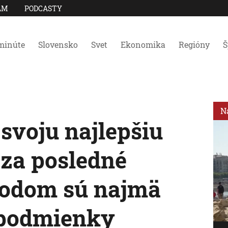
AM
PODCASTY
minúte
Slovensko
Svet
Ekonomika
Regióny
Š
N
svoju najlepšiu
za posledné
vodom sú najmä
 podmienky