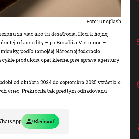
Foto: Unsplash
ezónu za viac ako tri desaťročia. Hoci k hojnej
téra tejto komodity – po Brazílii a Vietname –
dmienky, podľa tamojšej Národnej federácie
cykle produkcia opäť klesne, píše správa agentúry
dobí od októbra 2024 do septembra 2025 vzrástla o
ých vriec. Prekročila tak predtým odhadovanú
WhatsApp
Sledovať