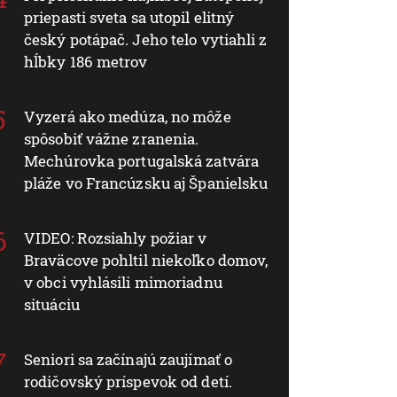
priepasti sveta sa utopil elitný
český potápač. Jeho telo vytiahli z
hĺbky 186 metrov
Vyzerá ako medúza, no môže
spôsobiť vážne zranenia.
Mechúrovka portugalská zatvára
pláže vo Francúzsku aj Španielsku
VIDEO: Rozsiahly požiar v
Braväcove pohltil niekoľko domov,
v obci vyhlásili mimoriadnu
situáciu
Seniori sa začínajú zaujímať o
rodičovský príspevok od detí.