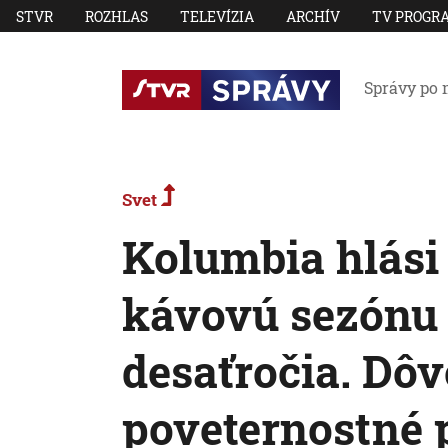
STVR
ROZHLAS
TELEVÍZIA
ARCHÍV
TV PROGR
Správy po 
Svet
Kolumbia hlási 
kávovú sezónu 
desaťročia. Dô
poveternostné