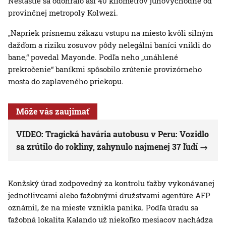
Nešťastie sa odohralo asi 40 kilometrov juhovýchodne od
provinčnej metropoly Kolwezi.
„Napriek prísnemu zákazu vstupu na miesto kvôli silným
dažďom a riziku zosuvov pôdy nelegálni baníci vnikli do
bane,“ povedal Mayonde. Podľa neho „unáhlené
prekročenie“ baníkmi spôsobilo zrútenie provizórneho
mosta do zaplaveného priekopu.
Môže vás zaujímať
VIDEO: Tragická havária autobusu v Peru: Vozidlo
sa zrútilo do rokliny, zahynulo najmenej 37 ľudí
Konžský úrad zodpovedný za kontrolu ťažby vykonávanej
jednotlivcami alebo ťažobnými družstvami agentúre AFP
oznámil, že na mieste vznikla panika. Podľa úradu sa
ťažobná lokalita Kalando už niekoľko mesiacov nachádza