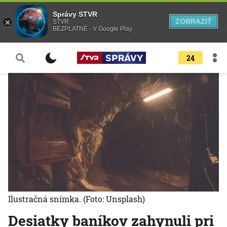
Správy STVR
ZOBRAZIŤ
STVR
BEZPLATNÉ - V Google Play
24
Ilustračná snímka.
(Foto: Unsplash)
Desiatky baníkov zahynuli pri