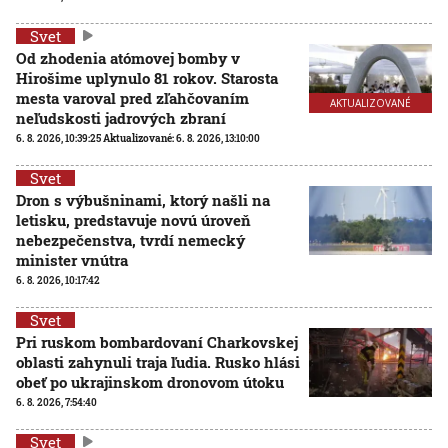
Svet
Od zhodenia atómovej bomby v
Hirošime uplynulo 81 rokov. Starosta
mesta varoval pred zľahčovaním
AKTUALIZOVANÉ
neľudskosti jadrových zbraní
6. 8. 2026, 10:39:25
Aktualizované:
6. 8. 2026, 13:10:00
Svet
Dron s výbušninami, ktorý našli na
letisku, predstavuje novú úroveň
nebezpečenstva, tvrdí nemecký
minister vnútra
6. 8. 2026, 10:17:42
Svet
Pri ruskom bombardovaní Charkovskej
oblasti zahynuli traja ľudia. Rusko hlási
obeť po ukrajinskom dronovom útoku
6. 8. 2026, 7:54:40
Svet