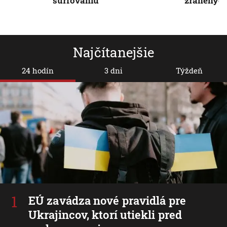
surfovaniu
zranenýc
Najčítanejšie
24 hodín
3 dni
Týždeň
EÚ zavádza nové pravidlá pre
Ukrajincov, ktorí utiekli pred