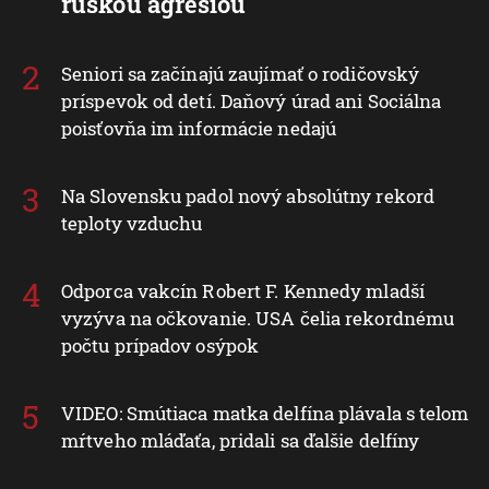
ruskou agresiou
Seniori sa začínajú zaujímať o rodičovský
príspevok od detí. Daňový úrad ani Sociálna
poisťovňa im informácie nedajú
Na Slovensku padol nový absolútny rekord
teploty vzduchu
Odporca vakcín Robert F. Kennedy mladší
vyzýva na očkovanie. USA čelia rekordnému
počtu prípadov osýpok
VIDEO: Smútiaca matka delfína plávala s telom
mŕtveho mláďaťa, pridali sa ďalšie delfíny