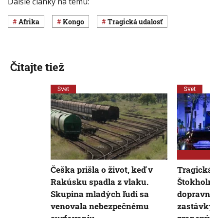
Ďalšie články na tému:
Afrika
Kongo
Tragická udalosť
Čítajte tiež
Svet
Svet
Češka prišla o život, keď v
Tragická 
Rakúsku spadla z vlaku.
Štokholmu
Skupina mladých ľudí sa
dopravnej 
venovala nebezpečnému
zastávky, 