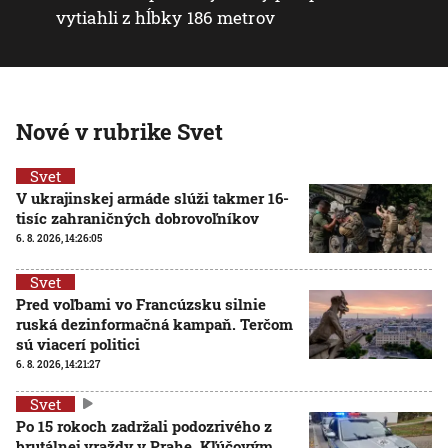
vytiahli z hĺbky 186 metrov
Nové v rubrike Svet
Svet
V ukrajinskej armáde slúži takmer 16-
tisíc zahraničných dobrovoľníkov
6. 8. 2026, 14:26:05
Svet
Pred voľbami vo Francúzsku silnie
ruská dezinformačná kampaň. Terčom
sú viacerí politici
6. 8. 2026, 14:21:27
Svet
Po 15 rokoch zadržali podozrivého z
brutálnej vraždy v Prahe. Kľúčovým