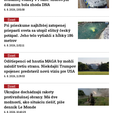
dôkazom bola zhoda DNA
6. 8. 2026, 13:51:58
Svet
Pri prieskume najhlbšej zatopenej
priepasti sveta sa utopil elitný český
potápač. Jeho telo vytiahli z hĺbky 186
metrov
6. 8. 2026, 11:52:11
Svet
Odštiepenci od hnutia MAGA by mohli
založiť tretiu stranu. Niekdajší Trumpov
spojenec predstavil novú víziu pre USA
6. 8. 2026, 11:39:53
Svet
Ukrajine dochádzajú rakety
protivzdušnej obrany. Má dve
možnosti, ako situáciu riešiť, píše
denník Le Monde
6. 8. 2026, 10:40:29