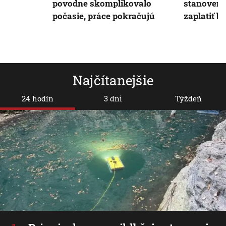
povodne skomplikovalo
stanovené 
počasie, práce pokračujú
zaplatiť b
Najčítanejšie
24 hodín
3 dni
Týždeň