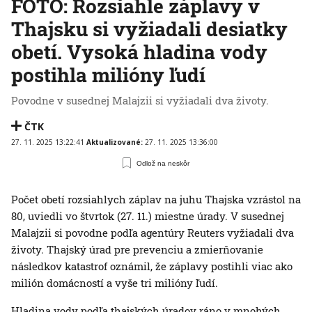
FOTO: Rozsiahle záplavy v
Thajsku si vyžiadali desiatky
obetí. Vysoká hladina vody
postihla milióny ľudí
Povodne v susednej Malajzii si vyžiadali dva životy.
ČTK
27. 11. 2025 13:22:41
Aktualizované:
27. 11. 2025 13:36:00
Odlož na neskôr
Počet obetí rozsiahlych záplav na juhu Thajska vzrástol na
80, uviedli vo štvrtok (27. 11.) miestne úrady. V susednej
Malajzii si povodne podľa agentúry Reuters vyžiadali dva
životy. Thajský úrad pre prevenciu a zmierňovanie
následkov katastrof oznámil, že záplavy postihli viac ako
milión domácností a vyše tri milióny ľudí.
Hladina vody podľa thajských úradov ráno v mnohých