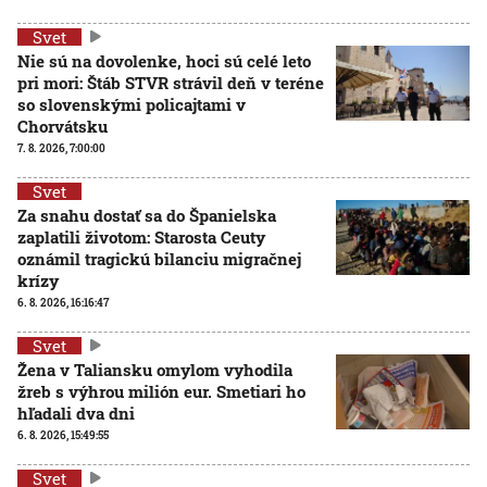
Svet
Nie sú na dovolenke, hoci sú celé leto
pri mori: Štáb STVR strávil deň v teréne
so slovenskými policajtami v
Chorvátsku
7. 8. 2026, 7:00:00
Svet
Za snahu dostať sa do Španielska
zaplatili životom: Starosta Ceuty
oznámil tragickú bilanciu migračnej
krízy
6. 8. 2026, 16:16:47
Svet
Žena v Taliansku omylom vyhodila
žreb s výhrou milión eur. Smetiari ho
hľadali dva dni
6. 8. 2026, 15:49:55
Svet