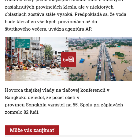
zasiahnutých provinciách klesla, ale v niektorých
oblastiach zostáva stále vysoká. Predpokladá sa, že voda
bude klesať vo všetkých provinciách až do
štvrtkového večera, uvádza agentúra AP.
6×
Hovorca thajskej vlády na tlačovej konferencii v
Bangkoku uviedol, že počet obetí v
provincii Songkhla vzrástol na 55. Spolu pri záplavách
zomrelo 82 ľudí.
Môže vás zaujímať