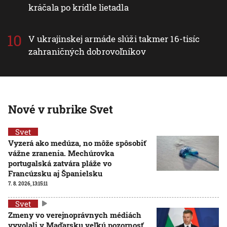
kráčala po krídle lietadla
V ukrajinskej armáde slúži takmer 16-tisíc
zahraničných dobrovoľníkov
Nové v rubrike Svet
Svet
Vyzerá ako medúza, no môže spôsobiť
vážne zranenia. Mechúrovka
portugalská zatvára pláže vo
Francúzsku aj Španielsku
7. 8. 2026, 13:15:11
Svet
Zmeny vo verejnoprávnych médiách
vyvolali v Maďarsku veľkú pozornosť.