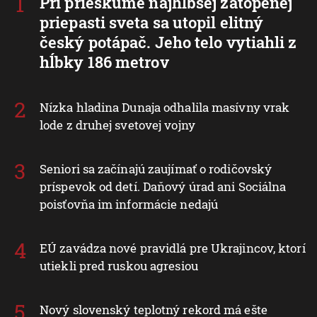
Pri prieskume najhlbšej zatopenej
priepasti sveta sa utopil elitný
český potápač. Jeho telo vytiahli z
hĺbky 186 metrov
Nízka hladina Dunaja odhalila masívny vrak
lode z druhej svetovej vojny
Seniori sa začínajú zaujímať o rodičovský
príspevok od detí. Daňový úrad ani Sociálna
poisťovňa im informácie nedajú
EÚ zavádza nové pravidlá pre Ukrajincov, ktorí
utiekli pred ruskou agresiou
Nový slovenský teplotný rekord má ešte