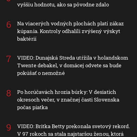
vyššiu hodnotu, ako sa pôvodne zdalo
Na viacerých vodných plochách platí zákaz
kúpania. Kontroly odhalili zvýšený výskyt
baktérií
VIDEO: Dunajská Streda utŕžila v holandskom
Twente debakel, v domácej odvete sa bude
pokúšať o nemožné
Po horúčavách hrozia búrky: V desiatich
okresoch večer, v značnej časti Slovenska
počas piatka
VIDEO: Britka Betty prekonala svetový rekord.
V 97 rokoch sa stala najstaršou ženou, ktorá