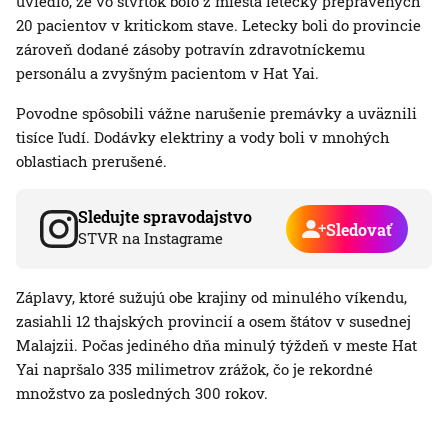
uviedlo, že vo štvrtok bolo z miesta letecky prepravených
20 pacientov v kritickom stave. Letecky boli do provincie
zároveň dodané zásoby potravín zdravotníckemu
personálu a zvyšným pacientom v Hat Yai.
Povodne spôsobili vážne narušenie premávky a uväznili
tisíce ľudí. Dodávky elektriny a vody boli v mnohých
oblastiach prerušené.
Sledujte spravodajstvo
Sledovať
STVR na Instagrame
Záplavy, ktoré sužujú obe krajiny od minulého víkendu,
zasiahli 12 thajských provincií a osem štátov v susednej
Malajzii. Počas jediného dňa minulý týždeň v meste Hat
Yai napršalo 335 milimetrov zrážok, čo je rekordné
množstvo za posledných 300 rokov.