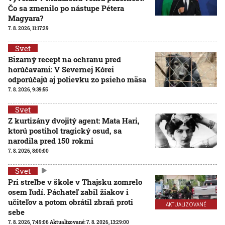
Čo sa zmenilo po nástupe Pétera
Magyara?
7. 8. 2026, 11:17:29
Svet
Bizarný recept na ochranu pred
horúčavami: V Severnej Kórei
odporúčajú aj polievku zo psieho mäsa
7. 8. 2026, 9:39:55
Svet
Z kurtizány dvojitý agent: Mata Hari,
ktorú postihol tragický osud, sa
narodila pred 150 rokmi
7. 8. 2026, 8:00:00
Svet
Pri streľbe v škole v Thajsku zomrelo
osem ľudí. Páchateľ zabil žiakov i
učiteľov a potom obrátil zbraň proti
AKTUALIZOVANÉ
sebe
7. 8. 2026, 7:49:06
Aktualizované:
7. 8. 2026, 13:29:00