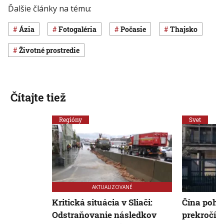
Ďalšie články na tému:
Ázia
Fotogaléria
Počasie
Thajsko
Životné prostredie
Čítajte tiež
Regióny
Svet
AKTUALIZOVANÉ
Kritická situácia v Sliači:
Čína pohr
Odstraňovanie následkov
prekročí 