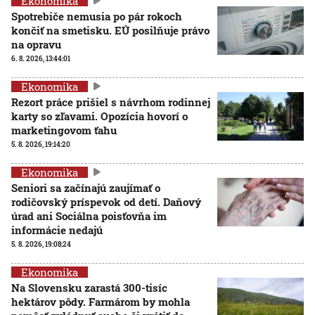
Ekonomika
Spotrebiče nemusia po pár rokoch
končiť na smetisku. EÚ posilňuje právo
na opravu
6. 8. 2026, 13:44:01
Ekonomika
Rezort práce prišiel s návrhom rodinnej
karty so zľavami. Opozícia hovorí o
marketingovom ťahu
5. 8. 2026, 19:14:20
Ekonomika
Seniori sa začínajú zaujímať o
rodičovský príspevok od detí. Daňový
úrad ani Sociálna poisťovňa im
informácie nedajú
5. 8. 2026, 19:08:24
Ekonomika
Na Slovensku zarastá 300-tisíc
hektárov pôdy. Farmárom by mohla