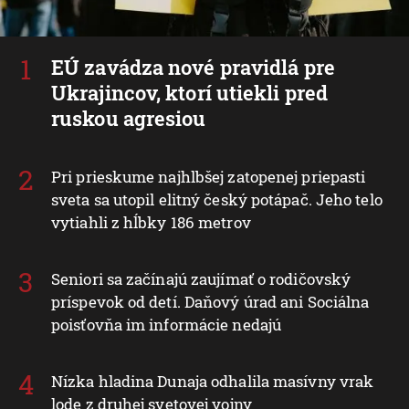
EÚ zavádza nové pravidlá pre
Ukrajincov, ktorí utiekli pred
ruskou agresiou
Pri prieskume najhlbšej zatopenej priepasti
sveta sa utopil elitný český potápač. Jeho telo
vytiahli z hĺbky 186 metrov
Seniori sa začínajú zaujímať o rodičovský
príspevok od detí. Daňový úrad ani Sociálna
poisťovňa im informácie nedajú
Nízka hladina Dunaja odhalila masívny vrak
lode z druhej svetovej vojny