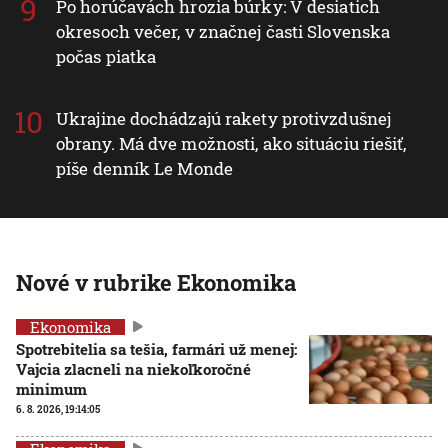
Po horúčavách hrozia búrky: V desiatich
okresoch večer, v značnej časti Slovenska
počas piatka
Ukrajine dochádzajú rakety protivzdušnej
obrany. Má dve možnosti, ako situáciu riešiť,
píše denník Le Monde
Nové v rubrike Ekonomika
Ekonomika
Spotrebitelia sa tešia, farmári už menej:
Vajcia zlacneli na niekoľkoročné
minimum
6. 8. 2026, 19:14:05