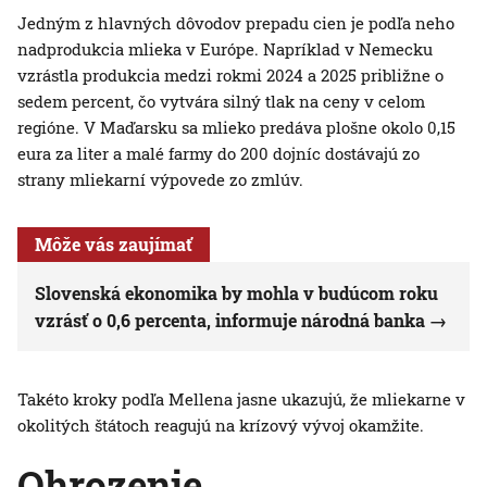
Jedným z hlavných dôvodov prepadu cien je podľa neho
nadprodukcia mlieka v Európe. Napríklad v Nemecku
vzrástla produkcia medzi rokmi 2024 a 2025 približne o
sedem percent, čo vytvára silný tlak na ceny v celom
regióne. V Maďarsku sa mlieko predáva plošne okolo 0,15
eura za liter a malé farmy do 200 dojníc dostávajú zo
strany mliekarní výpovede zo zmlúv.
Môže vás zaujímať
Slovenská ekonomika by mohla v budúcom roku
vzrásť o 0,6 percenta, informuje národná banka
Takéto kroky podľa Mellena jasne ukazujú, že mliekarne v
okolitých štátoch reagujú na krízový vývoj okamžite.
Ohrozenie