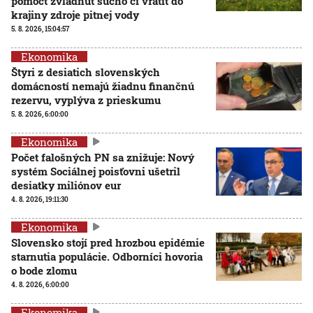
pomôcť zvládnuť sucho či vrátiť do
krajiny zdroje pitnej vody
5. 8. 2026, 15:04:57
Ekonomika
Štyri z desiatich slovenských
domácností nemajú žiadnu finančnú
rezervu, vyplýva z prieskumu
5. 8. 2026, 6:00:00
Ekonomika
Počet falošných PN sa znižuje: Nový
systém Sociálnej poisťovni ušetril
desiatky miliónov eur
4. 8. 2026, 19:11:30
Ekonomika
Slovensko stojí pred hrozbou epidémie
starnutia populácie. Odborníci hovoria
o bode zlomu
4. 8. 2026, 6:00:00
Ekonomika