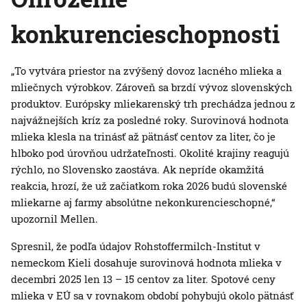
konkurencieschopnosti
„To vytvára priestor na zvýšený dovoz lacného mlieka a
mliečnych výrobkov. Zároveň sa brzdí vývoz slovenských
produktov. Európsky mliekarenský trh prechádza jednou z
najvážnejších kríz za posledné roky. Surovinová hodnota
mlieka klesla na trinásť až pätnásť centov za liter, čo je
hlboko pod úrovňou udržateľnosti. Okolité krajiny reagujú
rýchlo, no Slovensko zaostáva. Ak nepríde okamžitá
reakcia, hrozí, že už začiatkom roka 2026 budú slovenské
mliekarne aj farmy absolútne nekonkurencieschopné,“
upozornil Mellen.
Spresnil, že podľa údajov Rohstoffermilch-Institut v
nemeckom Kieli dosahuje surovinová hodnota mlieka v
decembri 2025 len 13 – 15 centov za liter. Spotové ceny
mlieka v EÚ sa v rovnakom období pohybujú okolo pätnásť