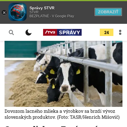
Správy STVR
ZOBRAZIŤ
STVR
BEZPLATNÉ - V Google Play
24
Dovozom lacného mlieka a výrobkov sa brzdí vývoz
slovenských produktov.
(Foto: TASR/Henrich Mišovič)