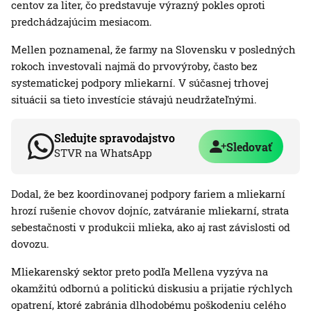
centov za liter, čo predstavuje výrazný pokles oproti
predchádzajúcim mesiacom.
Mellen poznamenal, že farmy na Slovensku v posledných
rokoch investovali najmä do prvovýroby, často bez
systematickej podpory mliekarní. V súčasnej trhovej
situácii sa tieto investície stávajú neudržateľnými.
Sledujte spravodajstvo
Sledovať
STVR na WhatsApp
Dodal, že bez koordinovanej podpory fariem a mliekarní
hrozí rušenie chovov dojníc, zatváranie mliekarní, strata
sebestačnosti v produkcii mlieka, ako aj rast závislosti od
dovozu.
Mliekarenský sektor preto podľa Mellena vyzýva na
okamžitú odbornú a politickú diskusiu a prijatie rýchlych
opatrení, ktoré zabránia dlhodobému poškodeniu celého