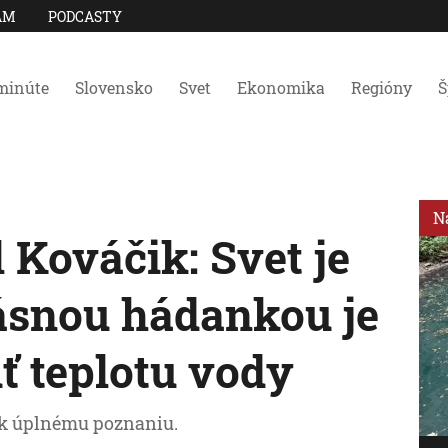
AM
PODCASTY
minúte
Slovensko
Svet
Ekonomika
Regióny
Š
N
 Kováčik: Svet je
ásnou hádankou je
ť teplotu vody
 k úplnému poznaniu.