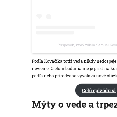
Príspevok, ktorý zdieľa Samuel Kov
Podľa Kováčika totiž veda nikdy nedospeje
nevieme. Cieľom bádania nie je prísť na ko
podľa neho prirodzene vyvoláva nové otázk
Celú epizódu si
Mýty o vede a trpe