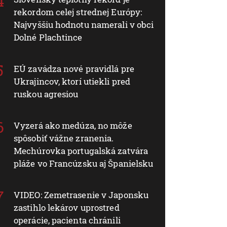
rekordom celej strednej Európy:
Najvyššiu hodnotu namerali v obci
Dolné Plachtince
EÚ zavádza nové pravidlá pre
Ukrajincov, ktorí utiekli pred
ruskou agresiou
Vyzerá ako medúza, no môže
spôsobiť vážne zranenia.
Mechúrovka portugalská zatvára
pláže vo Francúzsku aj Španielsku
VIDEO: Zemetrasenie v Japonsku
zastihlo lekárov uprostred
operácie, pacienta chránili