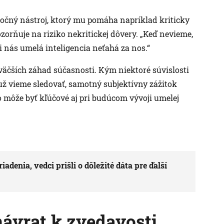
očný nástroj, ktorý mu pomáha napríklad kriticky
orňuje na riziko nekritickej dôvery. „Keď nevieme,
i nás umelá inteligencia neťahá za nos.“
väčších záhad súčasnosti. Kým niektoré súvislosti
ž vieme sledovať, samotný subjektívny zážitok
to môže byť kľúčové aj pri budúcom vývoji umelej
denia, vedci prišli o dôležité dáta pre ďalší
návrat k zvedavosti