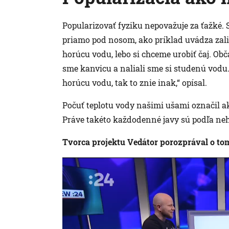
Popularizovať fyziku nepovažuje za ťažké. 
priamo pod nosom, ako príklad uvádza zalie
horúcu vodu, lebo si chceme urobiť čaj. Obč
sme kanvicu a naliali sme si studenú vodu.
horúcu vodu, tak to znie inak,“ opísal.
Počuť teplotu vody našimi ušami označil
Práve takéto každodenné javy sú podľa ne
Tvorca projektu Vedátor porozprával o to