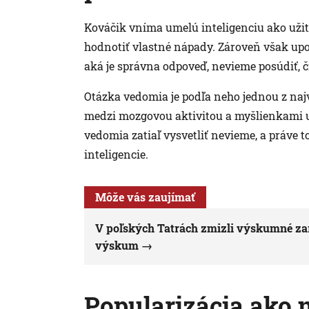
Kováčik vníma umelú inteligenciu ako užit
hodnotiť vlastné nápady. Zároveň však upoz
aká je správna odpoveď, nevieme posúdiť, č
Otázka vedomia je podľa neho jednou z naj
medzi mozgovou aktivitou a myšlienkami u
vedomia zatiaľ vysvetliť nevieme, a práve 
inteligencie.
Môže vás zaujímať
V poľských Tatrách zmizli výskumné zaria
výskum
Popularizácia ako 