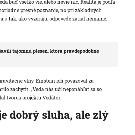
da buď všetko vie, alebo nevie nič. Realita je podľa
oriadne presné poznanie, no pri základných
ajú tak, ako vyzerajú, odpovede zatiaľ nemáme.
bjavili tajomnú pleseň, ktorá pravdepodobne
gravitačné vlny. Einstein ich považoval za
rilo zachytiť. „Veda nás učí neponáhľať sa so
dal tvorca projektu Vedátor.
je dobrý sluha, ale zlý