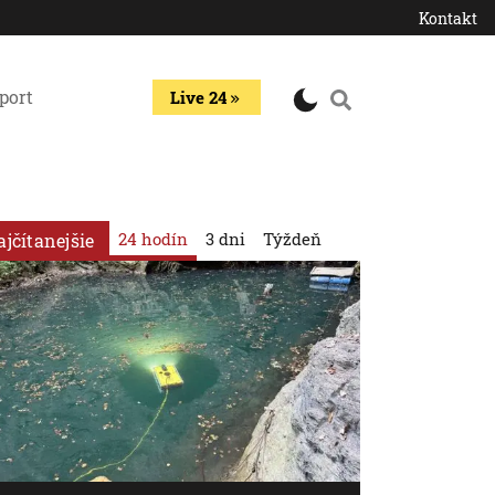
Kontakt
port
Live 24
24 hodín
3 dni
Týždeň
ajčítanejšie