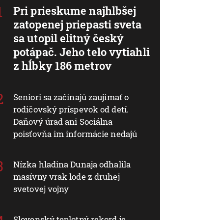
Pri prieskume najhlbšej
zatopenej priepasti sveta
sa utopil elitný český
potápač. Jeho telo vytiahli
z hĺbky 186 metrov
Seniori sa začínajú zaujímať o
rodičovský príspevok od detí.
Daňový úrad ani Sociálna
poisťovňa im informácie nedajú
Nízka hladina Dunaja odhalila
masívny vrak lode z druhej
svetovej vojny
Slovenský teplotný rekord je