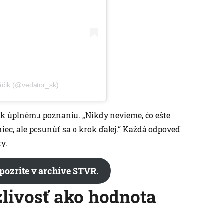
áčik (@vedator_sk)
 k úplnému poznaniu. „Nikdy nevieme, čo ešte
niec, ale posunúť sa o krok ďalej.“ Každá odpoveď
y.
 pozrite v archíve STVR.
zlivosť ako hodnota