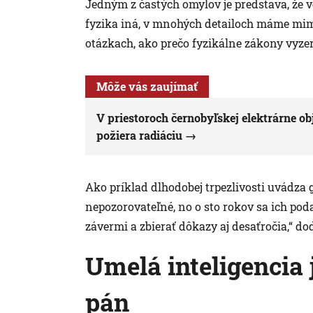
Jedným z častých omylov je predstava, že ve
fyzika iná, v mnohých detailoch máme mim
otázkach, ako prečo fyzikálne zákony vyzer
Môže vás zaujímať
V priestoroch černobyľskej elektrárne o
požiera radiáciu
Ako príklad dlhodobej trpezlivosti uvádza 
nepozorovateľné, no o sto rokov sa ich poda
závermi a zbierať dôkazy aj desaťročia,“ do
Umelá inteligencia 
pán