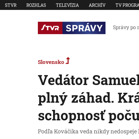
STVR
ROZHLAS
TELEVÍZIA
ARCHÍV
TV PROGR
Správy po 
Slovensko
Vedátor Samuel
plný záhad. Kr
schopnosť poču
Podľa Kováčika veda nikdy nedospeje