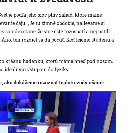
Svet je podľa jeho slov plný záhad, ktoré máme
vanie čaju. „Je tu zimné obdobie, nalievame si
as sa nám stane, že sme ešte rozospatí a nepustili
 Áno, ten rozdiel sa dá počuť. Keď lejeme studenú a
 ako krásnu hádanku, ktorú máme hneď pod nosom.
ho ideálnym vstupom do fyziky.
m, ako dokážeme rozoznať teplotu vody ušami: