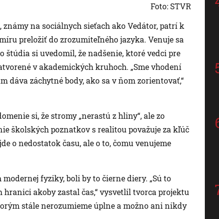
Foto: STVR
 známy na sociálnych sieťach ako Vedátor, patrí k
míru preložiť do zrozumiteľného jazyka. Venuje sa
štúdia si uvedomil, že nadšenie, ktoré vedci pre
zatvorené v akademických kruhoch. „Sme vhodení
m dáva záchytné body, ako sa v ňom zorientovať,“
enie si, že stromy „nerastú z hliny“, ale zo
ie školských poznatkov s realitou považuje za kľúč
jde o nedostatok času, ale o to, čomu venujeme
modernej fyziky, boli by to čierne diery. „Sú to
h hranici akoby zastal čas,“ vysvetlil tvorca projektu
, ktorým stále nerozumieme úplne a možno ani nikdy