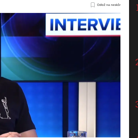
Odlož na neskôr