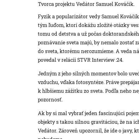
Tvorca projektu Vedátor Samuel Kováčik.
Fyzik a popularizátor vedy Samuel Kováčik,
tým ľuďom, ktorí dokážu zložité otázky ves
tomu od detstva a už počas doktorandského 
poznávanie sveta majú, by nemalo zostať 
do sveta, ktorému nerozumieme. A veda ná
povedal v relácii STVR Interview :24.
Jedným z jeho silných momentov bolo uvedom
vzduchu, vďaka fotosyntéze. Práve prepájan
k hlbšiemu zážitku zo sveta. Podľa neho ne
pozornosť.
Ak by si mal vybrať jeden fascinujúci pojem 
objekty s takou silnou gravitáciou, že na ic
Vedátor. Zároveň upozornil, že ide o javy