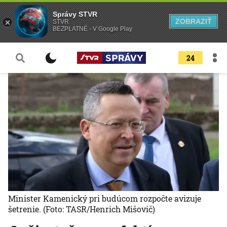
Správy STVR
ZOBRAZIŤ
STVR
BEZPLATNÉ - V Google Play
24
Minister Kamenický pri budúcom rozpočte avizuje
šetrenie.
(Foto: TASR/Henrich Mišovič)