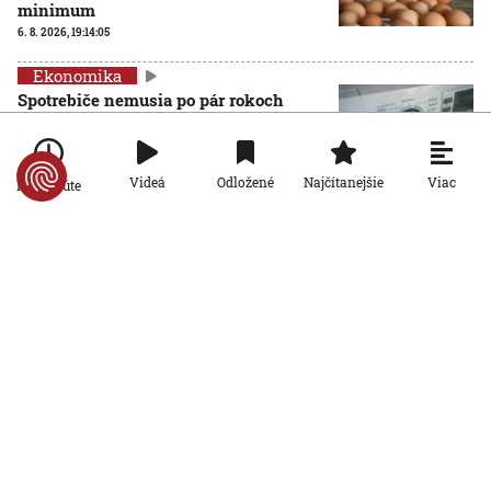
minimum
6. 8. 2026, 19:14:05
Ekonomika
Spotrebiče nemusia po pár rokoch
končiť na smetisku. EÚ posilňuje právo
na opravu
6. 8. 2026, 13:44:01
Viac
Videá
Odložené
Najčítanejšie
Po minúte
Ekonomika
Rezort práce prišiel s návrhom rodinnej
karty so zľavami. Opozícia hovorí o
marketingovom ťahu
5. 8. 2026, 19:14:20
Ekonomika
Seniori sa začínajú zaujímať o
rodičovský príspevok od detí. Daňový
úrad ani Sociálna poisťovňa im
informácie nedajú
5. 8. 2026, 19:08:24