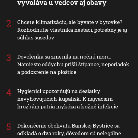
vyvoláva u vedcov aj obavy
Chcete klimatizáciu, ale bývate v bytovke?
Rozhodnutie vlastníka nestačí, potrebný je aj
súhlas susedov
Dovolenka sa zmenila na nočnú moru.
Namiesto oddychu prišli štípance, neporiadok
a podozrenie na ploštice
Hygienici upozorňujú na desiatky
nevyhovujúcich kúpalísk. K najväčším
hrozbám patria mykóza a kožné infekcie
Dokončenie obchvatu Banskej Bystrice sa
odkladá o dva roky, dôvodom sú nelegálne