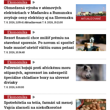
Ekonomika
Obmedzená výroba v atómových
elektrárňach v Maďarsku a Rumunsku
zvyšuje ceny elektriny aj na Slovensku
AKTUALIZOVANÉ
7. 8. 2026, 11:59:41
Aktualizované:
7. 8. 2026, 19:21:00
Ekonomika
Rezort financií chce znížiť prémiu na
stavebné sporenie. Po novom si sporiteľ
bude musieť ušetriť väčšiu sumu peňazí
7. 8. 2026, 10:34:48
Ekonomika
Poľovníci bojujú proti africkému moru
ošípaných, agrorezort im zabezpečil
špeciálne chladiace boxy na ulovené
diviaky
7. 8. 2026, 6:00:00
Ekonomika
Spotrebitelia sa tešia, farmári už menej:
Vajcia zlacneli na niekoľkoročné