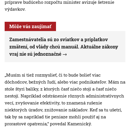
príprave budúceho rozpočtu minister avizuje šetrenie
výdavkov.
Môže vás zaujímať
Zamestnávatelia sú zo sviatkov a príplatkov
zmätení, od vlády chcú manuál. Aktuálne zákony
vraj nie sú jednoznačné
„Musím si tiež rozmyslieť, či to bude bolieť viac
dôchodcov, bežných ľudí, alebo viac podnikateľov. Mám na
stole štyri balíky, z ktorých časť niečo stojí a časť niečo
nestojí. Napríklad odstránenie rôznych administratívnych
vecí, zvyšovanie efektivity, to znamená rušenie
niektorých úradov, znižovanie nákladov. Keď sa tu ušetrí,
tak by sa napríklad tie peniaze mohli použiť aj na
prorastové opatrenia,“ povedal Kamenický.