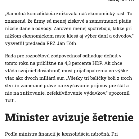
„Samotná konsolidácia znižovala náš ekonomický rast. To
znamená, že firmy sú menej ziskové a zamestnanci platia
nižšie dane a odvody. Zároveň menej spotrebujú, takže pri
nižšom ekonomickom raste klesá aj výber daní a odvodov,“
vysvetlil predseda RRZ Ján Tóth.
Rada pre rozpočtovú zodpovednosť odhaduje deficit v
tomto roku na približne na 4,3 percenta HDP. Ak chce
vláda svoj cieľ dosiahnuť, musí prijať opatrenia vo výške
viac ako dvoch miliárd eur. „Všetky tri balíčky boli z troch
štvrtín zamerané práve na zvyšovanie príjmov pre štát a
nie na znižovanie, zefektívňovanie výdavkov,“ upozornil
Tóth.
Minister avizuje šetrenie
Podľa ministra financií je konsolidácia náročná. Pri