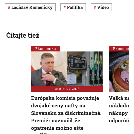
Ladislav Kamenický
Politika
Video
Čítajte tiež
Ekonomika
Ekonomika
AKTUALIZOVANÉ
Európska komisia považuje
Veľká noc
dvojaké ceny nafty na
nákladnejš
Slovensku za diskriminačné.
nákupy pl
Premiér naznačil, že
odporúča 
opatrenia možno ešte