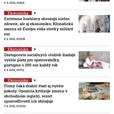
9. 8. 2026, 13:18:31
Ekonomika
Extrémne horúčavy ohrozujú nielen
zdravie, ale aj ekonomiku. Klimatická
zmena už Európu stála stovky miliárd
eur
8. 8. 2026, 15:25:38
Ekonomika
Zástupcovia sociálnych služieb žiadajú
vyššie platy pre opatrovateľky,
postupne o 200 eur každý rok
8. 8. 2026, 13:37:11
Ekonomika
Firmy čaká drahší štart aj vyššie
pokuty: Opozícia kritizuje zmeny v
obchodnom registri, rezort
spravodlivosti ich obhajuje
7. 8. 2026, 19:25:26