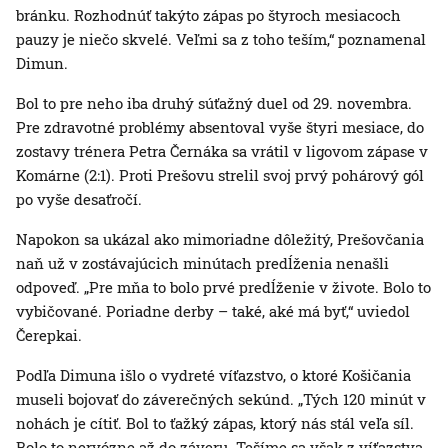
bránku. Rozhodnúť takýto zápas po štyroch mesiacoch
pauzy je niečo skvelé. Veľmi sa z toho teším,“ poznamenal
Dimun.
Bol to pre neho iba druhý súťažný duel od 29. novembra.
Pre zdravotné problémy absentoval vyše štyri mesiace, do
zostavy trénera Petra Černáka sa vrátil v ligovom zápase v
Komárne (2:1). Proti Prešovu strelil svoj prvý pohárový gól
po vyše desaťročí.
Napokon sa ukázal ako mimoriadne dôležitý, Prešovčania
naň už v zostávajúcich minútach predĺženia nenašli
odpoveď. „Pre mňa to bolo prvé predĺženie v živote. Bolo to
vybičované. Poriadne derby – také, aké má byť,“ uviedol
Čerepkai.
Podľa Dimuna išlo o vydreté víťazstvo, o ktoré Košičania
museli bojovať do záverečných sekúnd. „Tých 120 minút v
nohách je cítiť. Bol to ťažký zápas, ktorý nás stál veľa síl.
Bolo to nervózne až do záveru. Tešíme sa však z víťazstva,