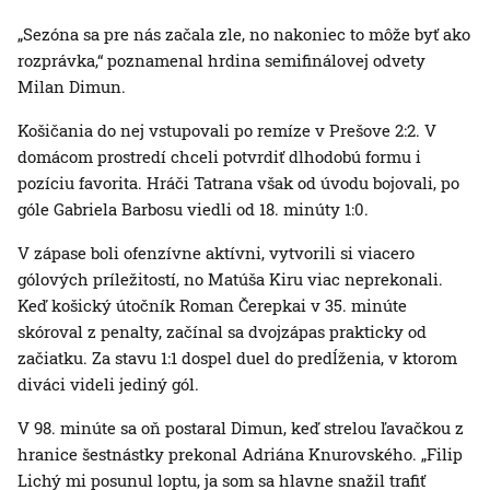
„Sezóna sa pre nás začala zle, no nakoniec to môže byť ako
rozprávka,“ poznamenal hrdina semifinálovej odvety
Milan Dimun.
Košičania do nej vstupovali po remíze v Prešove 2:2. V
domácom prostredí chceli potvrdiť dlhodobú formu i
pozíciu favorita. Hráči Tatrana však od úvodu bojovali, po
góle Gabriela Barbosu viedli od 18. minúty 1:0.
V zápase boli ofenzívne aktívni, vytvorili si viacero
gólových príležitostí, no Matúša Kiru viac neprekonali.
Keď košický útočník Roman Čerepkai v 35. minúte
skóroval z penalty, začínal sa dvojzápas prakticky od
začiatku. Za stavu 1:1 dospel duel do predĺženia, v ktorom
diváci videli jediný gól.
V 98. minúte sa oň postaral Dimun, keď strelou ľavačkou z
hranice šestnástky prekonal Adriána Knurovského. „Filip
Lichý mi posunul loptu, ja som sa hlavne snažil trafiť