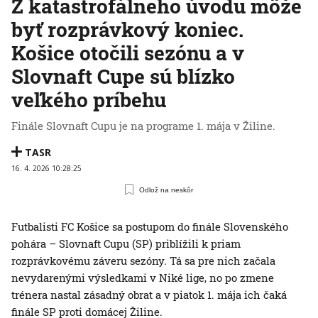
Z katastrofálneho úvodu môže
byť rozprávkový koniec.
Košice otočili sezónu a v
Slovnaft Cupe sú blízko
veľkého príbehu
Finále Slovnaft Cupu je na programe 1. mája v Žiline.
TASR
16. 4. 2026 10:28:25
Odlož na neskôr
Futbalisti FC Košice sa postupom do finále Slovenského
pohára – Slovnaft Cupu (SP) priblížili k priam
rozprávkovému záveru sezóny. Tá sa pre nich začala
nevydarenými výsledkami v Niké lige, no po zmene
trénera nastal zásadný obrat a v piatok 1. mája ich čaká
finále SP proti domácej Žiline.