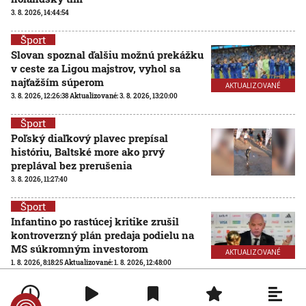
3. 8. 2026, 14:44:54
Šport
Slovan spoznal ďalšiu možnú prekážku
v ceste za Ligou majstrov, vyhol sa
najťažším súperom
AKTUALIZOVANÉ
3. 8. 2026, 12:26:38
Aktualizované:
3. 8. 2026, 13:20:00
Šport
Poľský diaľkový plavec prepísal
históriu, Baltské more ako prvý
preplával bez prerušenia
3. 8. 2026, 11:27:40
Šport
Infantino po rastúcej kritike zrušil
kontroverzný plán predaja podielu na
MS súkromným investorom
AKTUALIZOVANÉ
1. 8. 2026, 8:18:25
Aktualizované:
1. 8. 2026, 12:48:00
Šport
Futbalové MS so 64 účastníkmi? FIFA