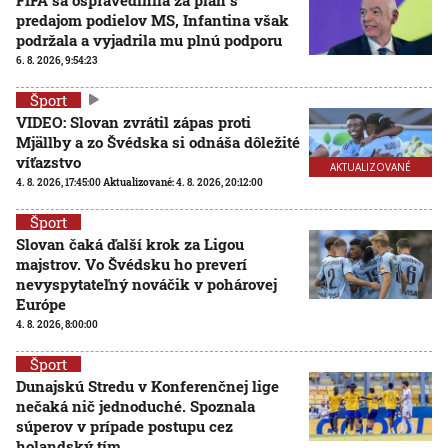
predajom podielov MS, Infantina však
podržala a vyjadrila mu plnú podporu
6. 8. 2026, 9:54:23
Šport
VIDEO: Slovan zvrátil zápas proti
Mjällby a zo Švédska si odnáša dôležité
víťazstvo
AKTUALIZOVANÉ
4. 8. 2026, 17:45:00
Aktualizované:
4. 8. 2026, 20:12:00
Šport
Slovan čaká ďalší krok za Ligou
majstrov. Vo Švédsku ho preverí
nevyspytateľný nováčik v pohárovej
Európe
4. 8. 2026, 8:00:00
Šport
Dunajskú Stredu v Konferenčnej lige
nečaká nič jednoduché. Spoznala
súperov v prípade postupu cez
holandský tím