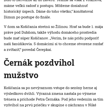
máme veľkú radosť z postupu. Môžeme dosiahnuť
historický úspech. Dáme do toho všetko,“ konštatoval
Dimun po postupe do finále.
V ňom sa Košičania stretnú so Žilinou. Hrať sa bude 1. mája
práve pod Dubňom, takže výhodu domáceho prostredia
bude mať súper Košičanov. „Verím, že nás prídu podporiť
naši fanúšikovia. S domácimi si to chceme otvorene rozdať
a zvíťaziť,“ povedal Čerepkai.
Černák pozdvihol
mužstvo
Košičania sa po nevýraznom vstupe do sezóny herne aj
výsledkovo dvihli. Výrazná zmena nastala po výmene
trénera a príchode Petra Černáka. Pod jeho vedením sa tím
vyšvihol na prvú priečku v skupine o záchranu v Niké