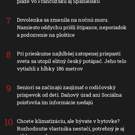
pláže vo Francúzsku aj Španielsku
Dovolenka sa zmenila na nočnú moru.
Namiesto oddychu prišli štípance, neporiadok
a podozrenie na ploštice
Pri prieskume najhlbšej zatopenej priepasti
sveta sa utopil elitný český potápač. Jeho telo
vytiahli z hĺbky 186 metrov
Seniori sa začínajú zaujímať o rodičovský
príspevok od detí. Daňový úrad ani Sociálna
poisťovňa im informácie nedajú
Chcete klimatizáciu, ale bývate v bytovke?
Rozhodnutie vlastníka nestačí, potrebný je aj