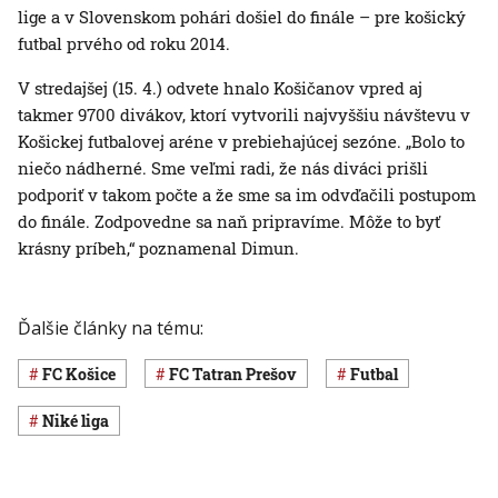
lige a v Slovenskom pohári došiel do finále – pre košický
futbal prvého od roku 2014.
V stredajšej (15. 4.) odvete hnalo Košičanov vpred aj
takmer 9700 divákov, ktorí vytvorili najvyššiu návštevu v
Košickej futbalovej aréne v prebiehajúcej sezóne. „Bolo to
niečo nádherné. Sme veľmi radi, že nás diváci prišli
podporiť v takom počte a že sme sa im odvďačili postupom
do finále. Zodpovedne sa naň pripravíme. Môže to byť
krásny príbeh,“ poznamenal Dimun.
Ďalšie články na tému:
FC Košice
FC Tatran Prešov
Futbal
Niké liga