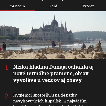
24 hodín
3 dni
Týždeň
Nízka hladina Dunaja odhalila aj
nové termálne pramene, objav
vyvoláva u vedcov aj obavy
Hygienici upozorňujú na desiatky
nevyhovujúcich kúpalísk. K najväčším