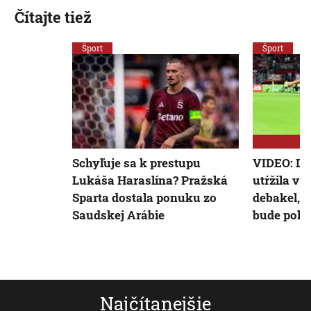
Čítajte tiež
Šport
Šport
Schyľuje sa k prestupu
VIDEO: Du
Lukáša Haraslína? Pražská
utŕžila v
Sparta dostala ponuku zo
debakel, 
Saudskej Arábie
bude pokú
Najčítanejšie