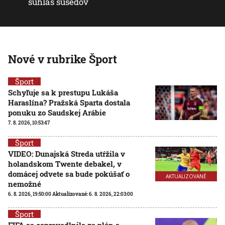
súhlas susedov
Nové v rubrike Šport
Šport
Schyľuje sa k prestupu Lukáša
Haraslína? Pražská Sparta dostala
ponuku zo Saudskej Arábie
7. 8. 2026, 10:53:47
Šport
VIDEO: Dunajská Streda utŕžila v
holandskom Twente debakel, v
domácej odvete sa bude pokúšať o
AKTUALIZOVANÉ
nemožné
6. 8. 2026, 19:50:00
Aktualizované:
6. 8. 2026, 22:03:00
Šport
FIFA sa ospravedlnila za plán s