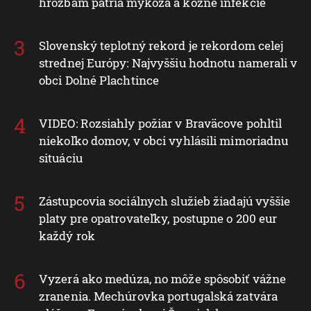
hrozbám patria mykóza a kožné infekcie
Slovenský teplotný rekord je rekordom celej
strednej Európy: Najvyššiu hodnotu namerali v
obci Dolné Plachtince
VIDEO: Rozsiahly požiar v Braväcove pohltil
niekoľko domov, v obci vyhlásili mimoriadnu
situáciu
Zástupcovia sociálnych služieb žiadajú vyššie
platy pre opatrovateľky, postupne o 200 eur
každý rok
Vyzerá ako medúza, no môže spôsobiť vážne
zranenia. Mechúrovka portugalská zatvára