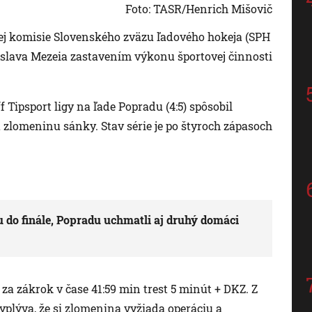
Foto: TASR/Henrich Mišovič
nej komisie Slovenského zväzu ľadového hokeja (SPH
islava Mezeia zastavením výkonu športovej činnosti
f Tipsport ligy na ľade Popradu (4:5) spôsobil
lomeninu sánky. Stav série je po štyroch zápasoch
u do finále, Popradu uchmatli aj druhý domáci
za zákrok v čase 41:59 min trest 5 minút + DKZ. Z
yplýva, že si zlomenina vyžiada operáciu a