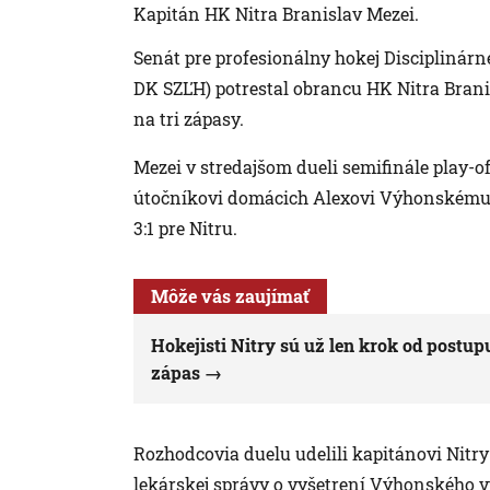
Kapitán HK Nitra Branislav Mezei.
Senát pre profesionálny hokej Disciplinár
DK SZĽH) potrestal obrancu HK Nitra Bran
na tri zápasy.
Mezei v stredajšom dueli semifinále play-of
útočníkovi domácich Alexovi Výhonskému z
3:1 pre Nitru.
Môže vás zaujímať
Hokejisti Nitry sú už len krok od postup
zápas
Rozhodcovia duelu udelili kapitánovi Nitry 
lekárskej správy o vyšetrení Výhonského v