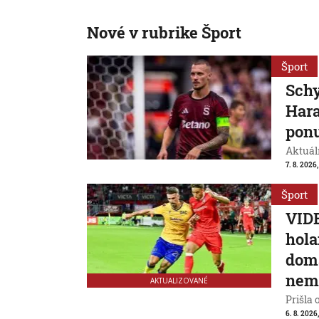
Nové v rubrike Šport
Šport
Schy
Hara
ponu
Aktuál
7. 8. 2026,
Šport
VIDE
hola
domá
nem
AKTUALIZOVANÉ
Prišla 
6. 8. 2026