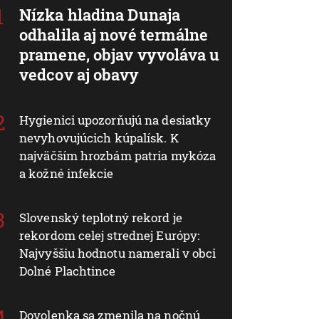
Nízka hladina Dunaja
odhalila aj nové termálne
pramene, objav vyvoláva u
vedcov aj obavy
Hygienici upozorňujú na desiatky
nevyhovujúcich kúpalísk. K
najväčším hrozbám patria mykóza
a kožné infekcie
Slovenský teplotný rekord je
rekordom celej strednej Európy:
Najvyššiu hodnotu namerali v obci
Dolné Plachtince
Dovolenka sa zmenila na nočnú