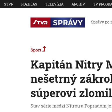
STVR
ROZHLAS
TELEVÍZIA
ARCHÍV
TV PROGR
Správy po 
Šport
Kapitán Nitry M
nešetrný zákrok
súperovi zlomi
Stav série medzi Nitrou a Popradom je 