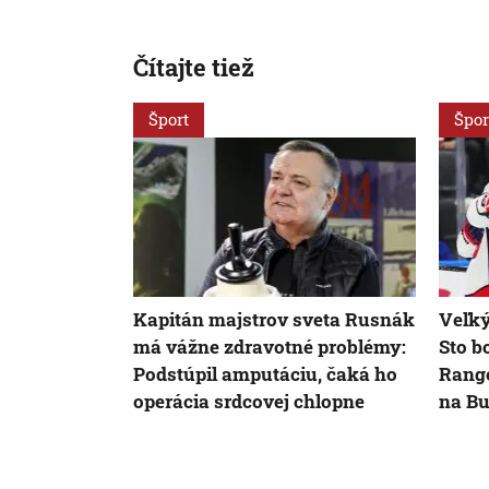
Čítajte tiež
Šport
Špor
Kapitán majstrov sveta Rusnák
Veľký
má vážne zdravotné problémy:
Sto b
Podstúpil amputáciu, čaká ho
Range
operácia srdcovej chlopne
na Bu