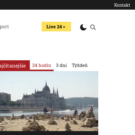
Kontakt
port
Live 24
24 hodín
3 dni
Týždeň
ajčítanejšie