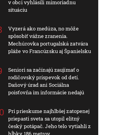
v obci vyhlásili mimoriadnu
situáciu
Vyzerá ako medúza, no môže
spôsobiť vážne zranenia.
Mechúrovka portugalská zatvára
pláže vo Francúzsku aj Španielsku
Seniori sa začínajú zaujímať o
rodičovský príspevok od detí.
Daňový úrad ani Sociálna
poisťovňa im informácie nedajú
Pri prieskume najhlbšej zatopenej
priepasti sveta sa utopil elitný
český potápač. Jeho telo vytiahli z
hĺbky 186 metrov