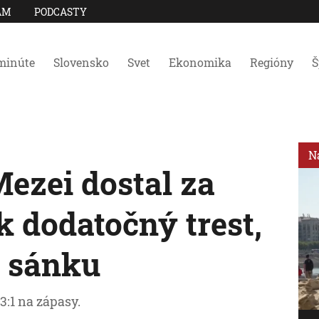
AM
PODCASTY
minúte
Slovensko
Svet
Ekonomika
Regióny
Š
N
ezei dostal za
 dodatočný trest,
l sánku
3:1 na zápasy.