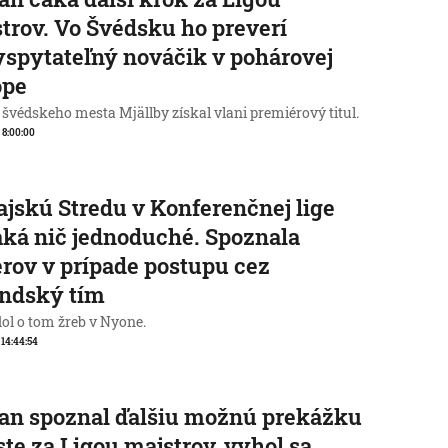
trov. Vo Švédsku ho preverí
spytateľný nováčik v pohárovej
ópe
 švédskeho mesta Mjällby získal vlani premiérový titul.
, 8:00:00
jskú Stredu v Konferenčnej lige
ká nič jednoduché. Spoznala
rov v prípade postupu cez
andský tím
ol o tom žreb v Nyone.
, 14:44:54
an spoznal ďalšiu možnú prekážku
ste za Ligou majstrov, vyhol sa