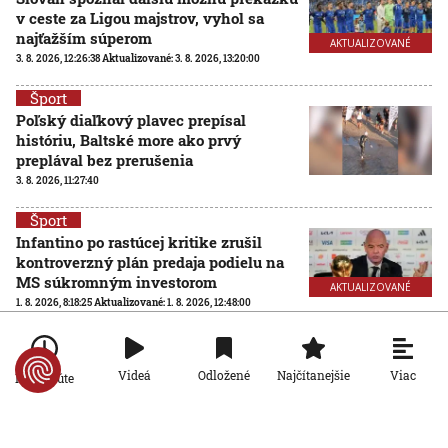
v ceste za Ligou majstrov, vyhol sa
najťažším súperom
AKTUALIZOVANÉ
3. 8. 2026, 12:26:38
Aktualizované:
3. 8. 2026, 13:20:00
Šport
Poľský diaľkový plavec prepísal
históriu, Baltské more ako prvý
preplával bez prerušenia
3. 8. 2026, 11:27:40
Šport
Infantino po rastúcej kritike zrušil
kontroverzný plán predaja podielu na
MS súkromným investorom
AKTUALIZOVANÉ
1. 8. 2026, 8:18:25
Aktualizované:
1. 8. 2026, 12:48:00
Šport
Futbalové MS so 64 účastníkmi? FIFA
Viac
Videá
Odložené
Najčítanejšie
Po minúte
hľadá nezávislú spoločnosť na
posúdenie rozšírenia turnaja
31. 7. 2026, 15:02:04