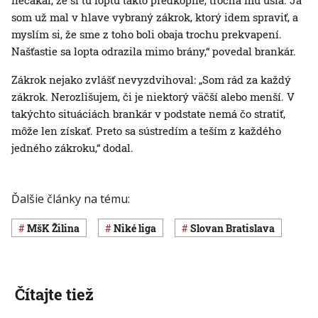
nečakal, že si tú loptu takto predkopne, trocha mu ušla. Ja
som už mal v hlave vybraný zákrok, ktorý idem spraviť, a
myslím si, že sme z toho boli obaja trochu prekvapení.
Našťastie sa lopta odrazila mimo brány,“ povedal brankár.
Zákrok nejako zvlášť nevyzdvihoval: „Som rád za každý
zákrok. Nerozlišujem, či je niektorý väčší alebo menší. V
takýchto situáciách brankár v podstate nemá čo stratiť,
môže len získať. Preto sa sústredím a teším z každého
jedného zákroku,“ dodal.
Ďalšie články na tému:
MšK Žilina
Niké liga
Slovan Bratislava
Čítajte tiež