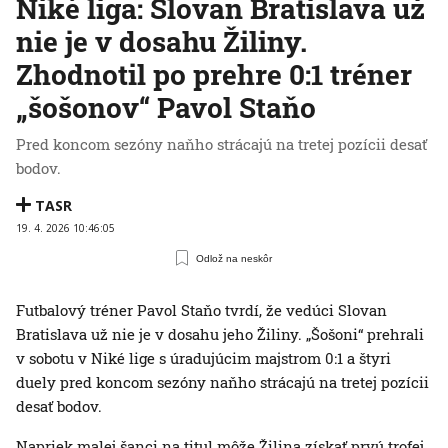
Niké liga: Slovan Bratislava už
nie je v dosahu Žiliny.
Zhodnotil po prehre 0:1 tréner
„šošonov“ Pavol Staňo
Pred koncom sezóny naňho strácajú na tretej pozícii desať
bodov.
TASR
19. 4. 2026 10:46:05
Odlož na neskôr
Futbalový tréner Pavol Staňo tvrdí, že vedúci Slovan
Bratislava už nie je v dosahu jeho Žiliny. „Šošoni“ prehrali
v sobotu v Niké lige s úradujúcim majstrom 0:1 a štyri
duely pred koncom sezóny naňho strácajú na tretej pozícii
desať bodov.
Napriek malej šanci na titul môže Žilina získať prvú trofej