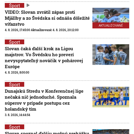
Šport
VIDEO: Slovan zvrátil zápas proti
Mjällby a zo Švédska si odnáša dôležité
víťazstvo
AKTUALIZOVANÉ
4. 8. 2026, 17:45:00
Aktualizované:
4. 8. 2026, 20:12:00
Šport
Slovan čaká ďalší krok za Ligou
majstrov. Vo Švédsku ho preverí
nevyspytateľný nováčik v pohárovej
Európe
4. 8. 2026, 8:00:00
Šport
Dunajskú Stredu v Konferenčnej lige
nečaká nič jednoduché. Spoznala
súperov v prípade postupu cez
holandský tím
3. 8. 2026, 14:44:54
Šport
Slovan spoznal ďalšiu možnú prekážku