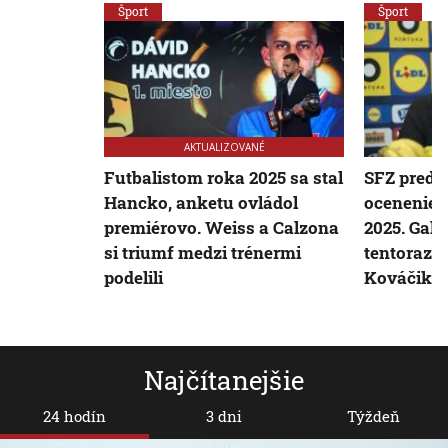
Šport
Šport
AKTUALIZOVANÉ
Futbalistom roka 2025 sa stal
SFZ preds
Hancko, anketu ovládol
ocenenie 
premiérovo. Weiss a Calzona
2025. Gal
si triumf medzi trénermi
tentoraz s
podelili
Kováčik
Najčítanejšie
24 hodín
3 dni
Týždeň