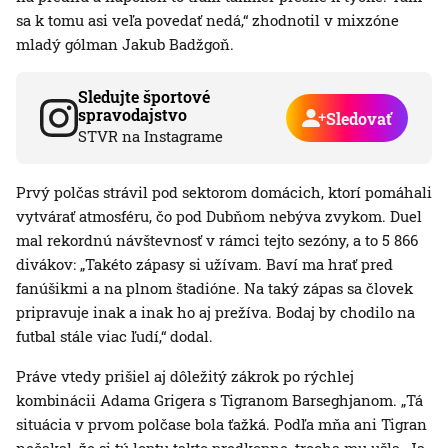
sa k tomu asi veľa povedať nedá,“ zhodnotil v mixzóne
mladý gólman Jakub Badžgoň.
Sledujte športové
spravodajstvo
Sledovať
STVR na Instagrame
Prvý polčas strávil pod sektorom domácich, ktorí pomáhali
vytvárať atmosféru, čo pod Dubňom nebýva zvykom. Duel
mal rekordnú návštevnosť v rámci tejto sezóny, a to 5 866
divákov: „Takéto zápasy si užívam. Baví ma hrať pred
fanúšikmi a na plnom štadióne. Na taký zápas sa človek
pripravuje inak a inak ho aj prežíva. Bodaj by chodilo na
futbal stále viac ľudí,“ dodal.
Práve vtedy prišiel aj dôležitý zákrok po rýchlej
kombinácii Adama Grigera s Tigranom Barseghjanom. „Tá
situácia v prvom polčase bola ťažká. Podľa mňa ani Tigran