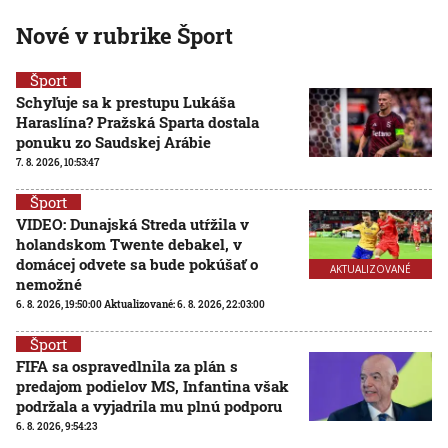
Nové v rubrike Šport
Šport
Schyľuje sa k prestupu Lukáša
Haraslína? Pražská Sparta dostala
ponuku zo Saudskej Arábie
7. 8. 2026, 10:53:47
Šport
VIDEO: Dunajská Streda utŕžila v
holandskom Twente debakel, v
domácej odvete sa bude pokúšať o
AKTUALIZOVANÉ
nemožné
6. 8. 2026, 19:50:00
Aktualizované:
6. 8. 2026, 22:03:00
Šport
FIFA sa ospravedlnila za plán s
predajom podielov MS, Infantina však
podržala a vyjadrila mu plnú podporu
6. 8. 2026, 9:54:23