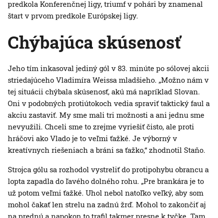
predkola Konferenčnej ligy, triumf v pohári by znamenal
štart v prvom predkole Európskej ligy.
Chýbajúca skúsenosť
Jeho tím inkasoval jediný gól v 83. minúte po sólovej akcii
striedajúceho Vladimíra Weissa mladšieho. „Možno nám v
tej situácii chýbala skúsenosť, akú má napríklad Slovan.
Oni v podobných protiútokoch vedia spraviť taktický faul a
akciu zastaviť. My sme mali tri možnosti a ani jednu sme
nevyužili. Chceli sme to zrejme vyriešiť čisto, ale proti
hráčovi ako Vlado je to veľmi ťažké. Je výborný v
kreatívnych riešeniach a bráni sa ťažko,“ zhodnotil Staňo.
Strojca gólu sa rozhodol vystreliť do protipohybu obrancu a
lopta zapadla do ľavého dolného rohu. „Pre brankára je to
už potom veľmi ťažké. Uhol nebol natoľko veľký, aby som
mohol čakať len strelu na zadnú žrď. Mohol to zakončiť aj
na prednú a napokon to trafil takmer presne k tyčke. Tam