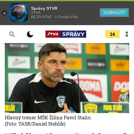
Správy STVR
ZOBRAZIŤ
STVR
BEZPLATNÉ - V Google Play
24
Hlavný tréner MŠK Žilina Pavol Staňo.
(Foto: TASR/Daniel Stehlík)