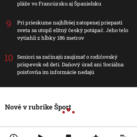
Vyzerá ako medúza, no môže spôsobiť vážne
zranenia. Mechúrovka portugalská zatvára
pláže vo Francúzsku aj Španielsku
Pri prieskume najhlbšej zatopenej priepasti
sveta sa utopil elitný český potápač. Jeho telo
vytiahli z hĺbky 186 metrov
Seniori sa začínajú zaujímať o rodičovský
príspevok od detí. Daňový úrad ani Sociálna
poisťovňa im informácie nedajú
Nové v rubrike Šport