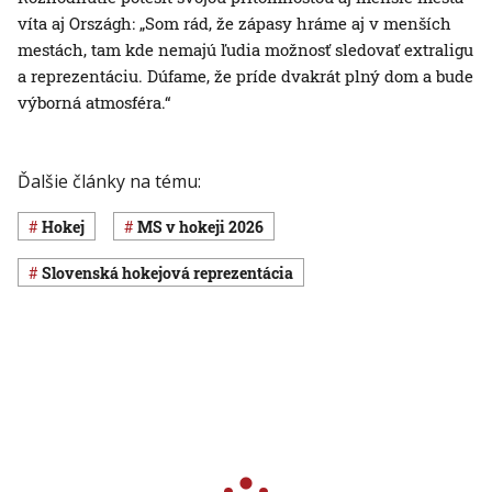
víta aj Országh: „Som rád, že zápasy hráme aj v menších
mestách, tam kde nemajú ľudia možnosť sledovať extraligu
a reprezentáciu. Dúfame, že príde dvakrát plný dom a bude
výborná atmosféra.“
Ďalšie články na tému:
Hokej
MS v hokeji 2026
slovenská hokejová reprezentácia
Čítajte tiež