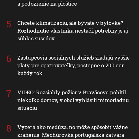
Dovolenka sa zmenila na nočnú moru.
Namiesto oddychu prišli štípance, neporiadok
a podozrenie na ploštice
Chcete klimatizáciu, ale bývate v bytovke?
Rozhodnutie vlastníka nestačí, potrebný je aj
súhlas susedov
Zástupcovia sociálnych služieb žiadajú vyššie
platy pre opatrovateľky, postupne o 200 eur
každý rok
VIDEO: Rozsiahly požiar v Braväcove pohltil
niekoľko domov, v obci vyhlásili mimoriadnu
situáciu