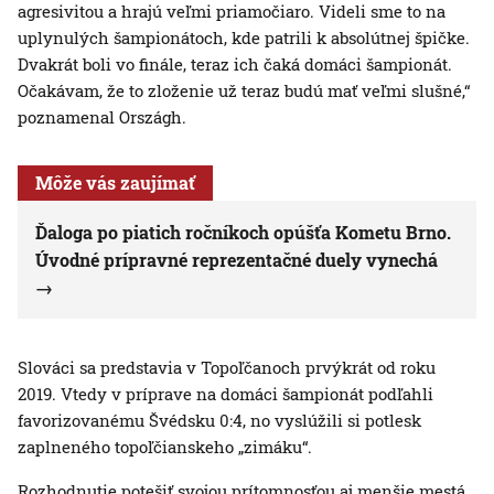
agresivitou a hrajú veľmi priamočiaro. Videli sme to na
uplynulých šampionátoch, kde patrili k absolútnej špičke.
Dvakrát boli vo finále, teraz ich čaká domáci šampionát.
Očakávam, že to zloženie už teraz budú mať veľmi slušné,“
poznamenal Országh.
Môže vás zaujímať
Ďaloga po piatich ročníkoch opúšťa Kometu Brno.
Úvodné prípravné reprezentačné duely vynechá
Slováci sa predstavia v Topoľčanoch prvýkrát od roku
2019. Vtedy v príprave na domáci šampionát podľahli
favorizovanému Švédsku 0:4, no vyslúžili si potlesk
zaplneného topoľčianskeho „zimáku“.
Rozhodnutie potešiť svojou prítomnosťou aj menšie mestá