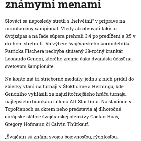
známymi menami
Slováci sa naposledy stretli s „helvétmi“ v príprave na
minuloročný šampionát. Vtedy absolvovali takisto
dvojzápas a na ľade súpera prehrali 3:4 po predĺžení a 3:5 v
druhom stretnutí. Vo výbere švajčiarskeho kormidelníka
Patricka Fischera nechýba skúsený 38-ročný brankár
Leonardo Genoni, ktorého zrejme čaká dvanásta účasť na
svetovom šampionáte.
Na konte má tri strieborné medaily, jednu z nich pridal do
zbierky vlani na turnaji v Štokholme a Herningu, kde
Genoniho vyhlásili za najužitočnejšieho hráča turnaja,
najlepšieho brankára i člena All-Star tímu. Na štadióne v
Topoľčanoch sa okrem neho predstavia aj dlhoročné
európske stálice švajčiarskej ofenzívy Gaetan Haas,
Gregory Hofmann či Calvin Thürkauf.
„Švajčiari sú známi svojou bojovnosťou, rýchlosťou,