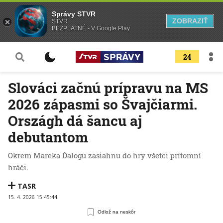
Správy STVR
ZOBRAZIŤ
STVR
BEZPLATNÉ - V Google Play
24
Slováci začnú prípravu na MS
2026 zápasmi so Švajčiarmi.
Országh dá šancu aj
debutantom
Okrem Mareka Ďalogu zasiahnu do hry všetci prítomní
hráči.
TASR
15. 4. 2026 15:45:44
Odlož na neskôr