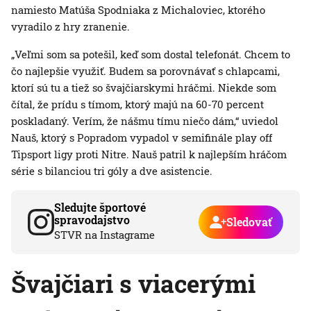
namiesto Matúša Spodniaka z Michaloviec, ktorého
vyradilo z hry zranenie.
„Veľmi som sa potešil, keď som dostal telefonát. Chcem to
čo najlepšie využiť. Budem sa porovnávať s chlapcami,
ktorí sú tu a tiež so švajčiarskymi hráčmi. Niekde som
čítal, že prídu s tímom, ktorý majú na 60-70 percent
poskladaný. Verím, že nášmu tímu niečo dám,“ uviedol
Nauš, ktorý s Popradom vypadol v semifinále play off
Tipsport ligy proti Nitre. Nauš patril k najlepším hráčom
série s bilanciou tri góly a dve asistencie.
Sledujte športové
spravodajstvo
Sledovať
STVR na Instagrame
Švajčiari s viacerými