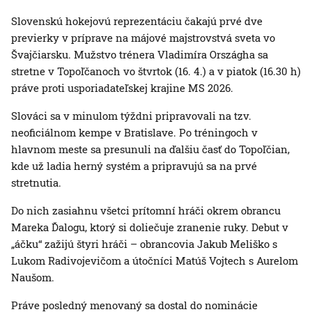
Slovenskú hokejovú reprezentáciu čakajú prvé dve
previerky v príprave na májové majstrovstvá sveta vo
Švajčiarsku. Mužstvo trénera Vladimíra Országha sa
stretne v Topoľčanoch vo štvrtok (16. 4.) a v piatok (16.30 h)
práve proti usporiadateľskej krajine MS 2026.
Slováci sa v minulom týždni pripravovali na tzv.
neoficiálnom kempe v Bratislave. Po tréningoch v
hlavnom meste sa presunuli na ďalšiu časť do Topoľčian,
kde už ladia herný systém a pripravujú sa na prvé
stretnutia.
Do nich zasiahnu všetci prítomní hráči okrem obrancu
Mareka Ďalogu, ktorý si doliečuje zranenie ruky. Debut v
„áčku“ zažijú štyri hráči – obrancovia Jakub Meliško s
Lukom Radivojevičom a útočníci Matúš Vojtech s Aurelom
Naušom.
Práve posledný menovaný sa dostal do nominácie