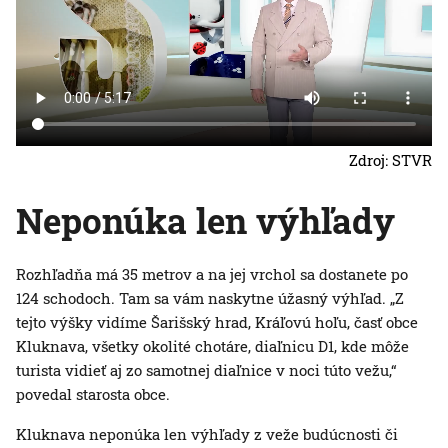
Zdroj: STVR
Neponúka len výhľady
Rozhľadňa má 35 metrov a na jej vrchol sa dostanete po
124 schodoch. Tam sa vám naskytne úžasný výhľad. „Z
tejto výšky vidíme Šarišský hrad, Kráľovú hoľu, časť obce
Kluknava, všetky okolité chotáre, diaľnicu D1, kde môže
turista vidieť aj zo samotnej diaľnice v noci túto vežu,“
povedal starosta obce.
Kluknava neponúka len výhľady z veže budúcnosti či