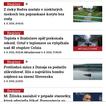
Regióny
Z rieky Bodva zostalo v niektorých
úsekoch len popraskané koryto bez
vody
4. 8. 2026, 19:41:41
Regióny
Teplota v Bratislave opäť prekonala
rekord. Ortuť v teplomere sa vyšplhala
nad 40 stupňov Celzia
AKTUALIZOVANÉ
4. 8. 2026, 15:31:46
Aktualizované:
4. 8. 2026, 17:49:00
Regióny
Protilodnú mínu z Dunaja sa podarilo
zlikvidovať. Išlo o najväčšiu bombu
nájdenú na území Slovenska
4. 8. 2026, 11:13:02
Regióny
M. Žilinka zasiahol v prípade starostky,
ktorá odmietla fúkať. Prepustenie zo
zadržania označil za pochybenie