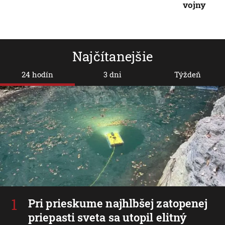
vojny
Najčítanejšie
24 hodín
3 dni
Týždeň
Pri prieskume najhlbšej zatopenej
priepasti sveta sa utopil elitný