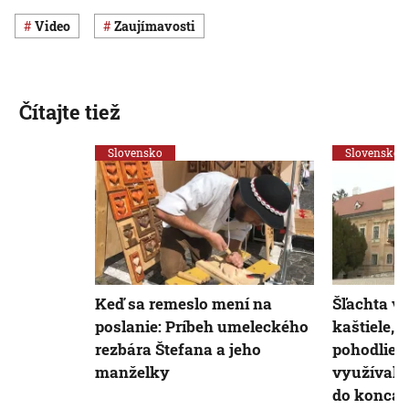
Video
Zaujímavosti
Čítajte tiež
Slovensko
Slovensko
Keď sa remeslo mení na
Šľachta v
poslanie: Príbeh umeleckého
kaštiele,
rezbára Štefana a jeho
pohodlie: 
manželky
využívali
do konca p