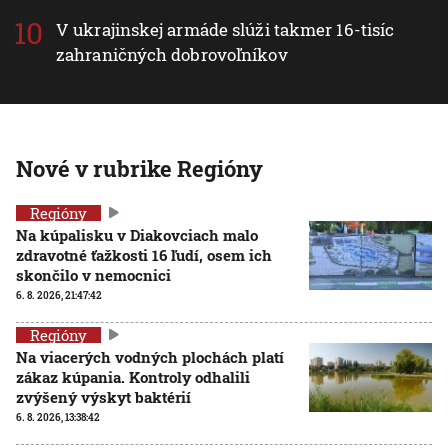
V ukrajinskej armáde slúži takmer 16-tisíc
zahraničných dobrovoľníkov
Nové v rubrike Regióny
Regióny
Na kúpalisku v Diakovciach malo
zdravotné ťažkosti 16 ľudí, osem ich
skončilo v nemocnici
6. 8. 2026, 21:47:42
Regióny
Na viacerých vodných plochách platí
zákaz kúpania. Kontroly odhalili
zvýšený výskyt baktérií
6. 8. 2026, 13:38:42