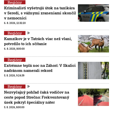
Regióny
Kriminalisti vyšetrujú útok na taxikára
v Seredi, s vážnymi zraneniami skončil
v nemocnici
6. 8. 2026, 12:32:20
Regióny
Kamzíkov je v Tatrách viac než vlani,
potvrdilo to ich sčítanie
6. 8. 2026, 8:00:00
Regióny
Extrémne teplá noc na Záhorí: V Skalici
nadránom namerali rekord
5. 8. 2026, 9:24:39
Regióny
Nezvyčajný pohľad čaká vodičov na
ceste popod Strečno: Frekventovaný
úsek pokryl špeciálny náter
5. 8. 2026, 8:00:00