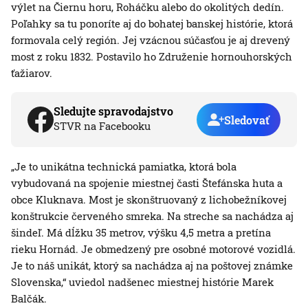
výlet na Čiernu horu, Roháčku alebo do okolitých dedín.
Poľahky sa tu ponoríte aj do bohatej banskej histórie, ktorá
formovala celý región. Jej vzácnou súčasťou je aj drevený
most z roku 1832. Postavilo ho Združenie hornouhorských
ťažiarov.
Sledujte spravodajstvo
Sledovať
STVR na Facebooku
„Je to unikátna technická pamiatka, ktorá bola
vybudovaná na spojenie miestnej časti Štefánska huta a
obce Kluknava. Most je skonštruovaný z lichobežníkovej
konštrukcie červeného smreka. Na streche sa nachádza aj
šindeľ. Má dĺžku 35 metrov, výšku 4,5 metra a pretína
rieku Hornád. Je obmedzený pre osobné motorové vozidlá.
Je to náš unikát, ktorý sa nachádza aj na poštovej známke
Slovenska,“ uviedol nadšenec miestnej histórie Marek
Balčák.