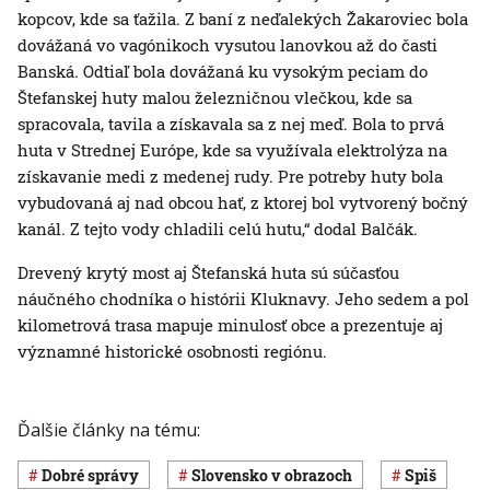
kopcov, kde sa ťažila. Z baní z neďalekých Žakaroviec bola
dovážaná vo vagónikoch vysutou lanovkou až do časti
Banská. Odtiaľ bola dovážaná ku vysokým peciam do
Štefanskej huty malou železničnou vlečkou, kde sa
spracovala, tavila a získavala sa z nej meď. Bola to prvá
huta v Strednej Európe, kde sa využívala elektrolýza na
získavanie medi z medenej rudy. Pre potreby huty bola
vybudovaná aj nad obcou hať, z ktorej bol vytvorený bočný
kanál. Z tejto vody chladili celú hutu,“ dodal Balčák.
Drevený krytý most aj Štefanská huta sú súčasťou
náučného chodníka o histórii Kluknavy. Jeho sedem a pol
kilometrová trasa mapuje minulosť obce a prezentuje aj
významné historické osobnosti regiónu.
Ďalšie články na tému:
dobré správy
Slovensko v obrazoch
Spiš