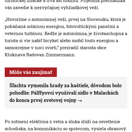
turistickej značke a trvá asi hodinu. Príjemná prechádzka
vás zavedie k nezvyčajnej vyhliadkovej veži.
„Hovoríme o autonómnej veži, prvej na Slovensku, ktorá je
poháňaná solárnou energiou, fotovoltickými panelmi a
veternou turbínou. Keďže je autonómna, je životaschopná a
turista si vie nabiť bicykel alebo mobil touto energiou a
samozrejme v noci svieti,“ prezradil starosta obce
Kluknava Radovan Zimmermann.
Môže vás zaujímať
Šľachta vymenila hrady za kaštiele, dôvodom bolo
pohodlie: Pálffyovci využívali sídlo v Malackách
do konca prvej svetovej vojny
Po zotmení elektrina z vetra a slnka slúži na osvetlenie
schodiska, na komunikáciu so správcom, vysiela obrazový