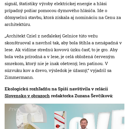
signál, štatistiky výroby elektrickej energie a hlási
prípadný požiar pomocou dymového hlásiča. Ide o
dômyselnú stavbu, ktorá získala aj nomináciu na Cenu za
architektúru.
„Architekt Cziel z neďalekej Gelnice túto vežu
skonštruoval a navrhol tak, aby bola štíhla a nenápadná v
lese. Ak vidíme strednú kovovú úzku časť, to je gro. Aby
bola veža prírodná a v lese, je celá obložená červeným
smrekom, ktorý nie je inak ošetrený, len patinou. V
súzvuku kov a drevo, výsledok je úžasný,“ vyjadril sa
Zimmermann.
Ekologickú rozhľadňu na Spiši navštívila v relácii
Slovensko v obrazoch
redaktorka Zuzana Ševčíková: