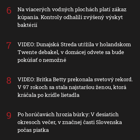
Na viacerých vodných plochách platí zákaz
kúpania. Kontroly odhalili zvýšený výskyt
baktérií
VIDEO: Dunajská Streda utŕžila v holandskom
Twente debakel, v domácej odvete sa bude
pokúšať o nemožné
VIDEO: Britka Betty prekonala svetový rekord.
V 97 rokoch sa stala najstaršou ženou, ktorá
kráčala po krídle lietadla
Po horúčavách hrozia búrky: V desiatich
okresoch večer, v značnej časti Slovenska
počas piatka