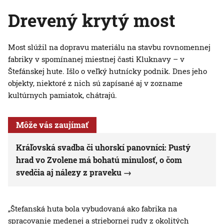
Drevený krytý most
Most slúžil na dopravu materiálu na stavbu rovnomennej
fabriky v spomínanej miestnej časti Kluknavy – v
Štefánskej hute. Išlo o veľký hutnícky podnik. Dnes jeho
objekty, niektoré z nich sú zapísané aj v zozname
kultúrnych pamiatok, chátrajú.
Môže vás zaujímať
Kráľovská svadba či uhorskí panovníci: Pustý
hrad vo Zvolene má bohatú minulosť, o čom
svedčia aj nálezy z praveku
„Štefanská huta bola vybudovaná ako fabrika na
spracovanie medenej a striebornej rudy z okolitých