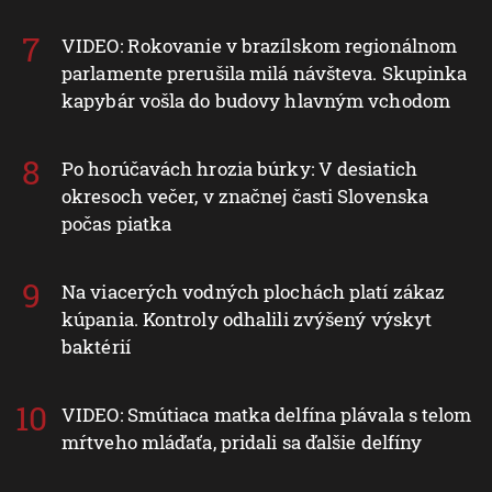
VIDEO: Rokovanie v brazílskom regionálnom
parlamente prerušila milá návšteva. Skupinka
kapybár vošla do budovy hlavným vchodom
Po horúčavách hrozia búrky: V desiatich
okresoch večer, v značnej časti Slovenska
počas piatka
Na viacerých vodných plochách platí zákaz
kúpania. Kontroly odhalili zvýšený výskyt
baktérií
VIDEO: Smútiaca matka delfína plávala s telom
mŕtveho mláďaťa, pridali sa ďalšie delfíny