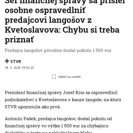
Šéf finančnej správy sa prišiel
osobne ospravedlniť
predajcovi langošov z
Kvetoslavova: Chybu si treba
priznať
Predajca langošov pôvodne dostal pokutu 1 500 eur.
STVR
18. 5. 2026 19:05:25
Odlož na neskôr
Prezident finančnej správy Jozef Kiss sa ospravedlnil
podnikateľovi z Kvetoslavova v kauze langoše, na ktorú
STVR upozornila ako prvá.
Antonín Pašek, predajca langošov, dostal pokutu od
finančnej správy vo výške 1 500 eur za chýbajúcu
diakritiku v texte na pokladničnom bloku.