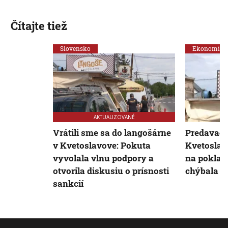
Čítajte tiež
Slovensko
Ekonomika
AKTUALIZOVANÉ
Vrátili sme sa do langošárne
Predavač 
v Kvetoslavove: Pokuta
Kvetoslav
vyvolala vlnu podpory a
na poklad
otvorila diskusiu o prísnosti
chýbala di
sankcií