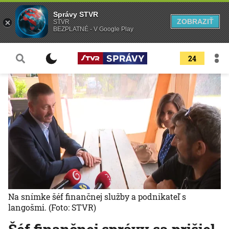
Správy STVR
ZOBRAZIŤ
STVR
BEZPLATNÉ - V Google Play
24
Na snímke šéf finančnej služby a podnikateľ s
langošmi.
(Foto: STVR)