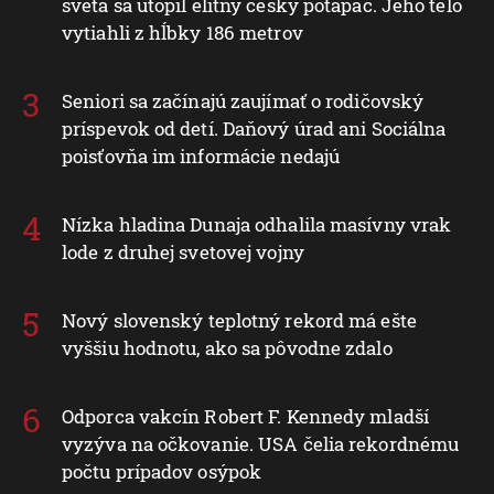
sveta sa utopil elitný český potápač. Jeho telo
vytiahli z hĺbky 186 metrov
Seniori sa začínajú zaujímať o rodičovský
príspevok od detí. Daňový úrad ani Sociálna
poisťovňa im informácie nedajú
Nízka hladina Dunaja odhalila masívny vrak
lode z druhej svetovej vojny
Nový slovenský teplotný rekord má ešte
vyššiu hodnotu, ako sa pôvodne zdalo
Odporca vakcín Robert F. Kennedy mladší
vyzýva na očkovanie. USA čelia rekordnému
počtu prípadov osýpok