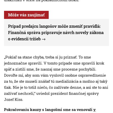
Môže vás zaujímať
Prípad predajcu langošov môže zmeniť pravidlá:
Finančná správa pripravuje návrh novely zákona
o evidencii tržieb
„Pokiaľ sa stane chyba, treba si ju priznať. To sme
jednoznačne spravili. V tomto prípade sme spravili krok
späť a zistili sme, že naozaj sme procesne pochybili.
Dovoľte mi, aby som vám vyslovil osobne ospravedlnenie
za to, že ste museli znášať tú medializácia a možno aj taký
tlak. Nie je to totiž niečo, čo zažívate denne, a asi ste to ani
zažívať nechceli,“ uviedol prezident finančnej správy
Jozef Kiss.
Pokračovaniu kauzy s langošmi sme sa venovali
v