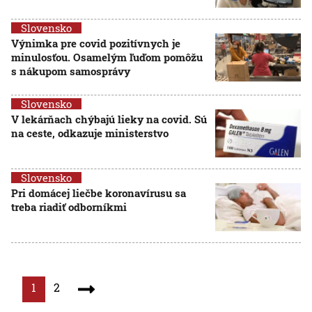
Slovensko
Výnimka pre covid pozitívnych je
minulosťou. Osamelým ľuďom pomôžu
s nákupom samosprávy
Slovensko
V lekárňach chýbajú lieky na covid. Sú
na ceste, odkazuje ministerstvo
Slovensko
Pri domácej liečbe koronavírusu sa
treba riadiť odborníkmi
1
2