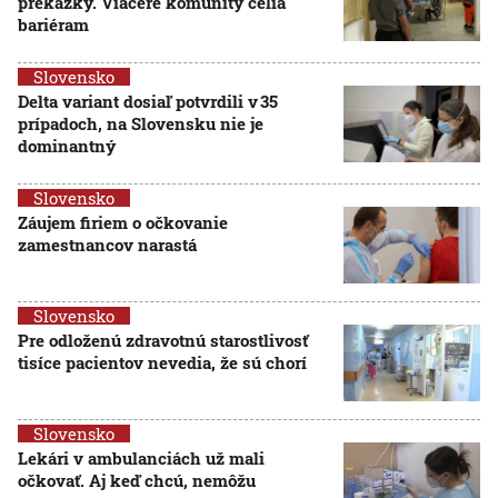
prekážky. Viaceré komunity čelia
bariéram
Slovensko
Delta variant dosiaľ potvrdili v 35
prípadoch, na Slovensku nie je
dominantný
Slovensko
Záujem firiem o očkovanie
zamestnancov narastá
Slovensko
Pre odloženú zdravotnú starostlivosť
tisíce pacientov nevedia, že sú chorí
Slovensko
Lekári v ambulanciách už mali
očkovať. Aj keď chcú, nemôžu