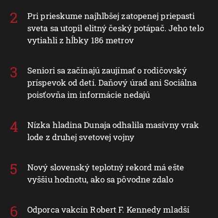
Pri prieskume najhlbšej zatopenej priepasti
sveta sa utopil elitný český potápač. Jeho telo
vytiahli z hĺbky 186 metrov
Seniori sa začínajú zaujímať o rodičovský
príspevok od detí. Daňový úrad ani Sociálna
poisťovňa im informácie nedajú
Nízka hladina Dunaja odhalila masívny vrak
lode z druhej svetovej vojny
Nový slovenský teplotný rekord má ešte
vyššiu hodnotu, ako sa pôvodne zdalo
Odporca vakcín Robert F. Kennedy mladší