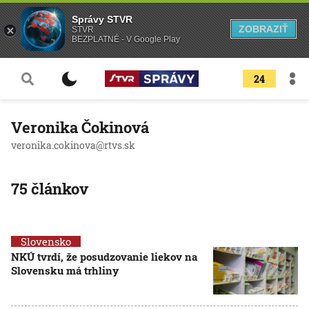
Správy STVR
ZOBRAZIŤ
STVR
BEZPLATNÉ - V Google Play
24
Veronika Čokinová
veronika.cokinova@rtvs.sk
75 článkov
Slovensko
NKÚ tvrdí, že posudzovanie liekov na
Slovensku má trhliny