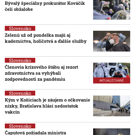
Bývalý špeciálny prokurátor Kováčik
čelí obžalobe
Slovensko
Zelenú už od pondelka majú aj
kaderníctva, holičstvá a ďalšie služby
Slovensko
Členovia krízového štábu aj rezort
zdravotníctva sa vyhýbali
zodpovednosti za pandémiu
AKTUALIZOVANÉ
Slovensko
Kým v Košiciach je záujem o očkovanie
nízky, Bratislava hlási nedostatok
vakcín
Slovensko
Čaputová požiadala ministra