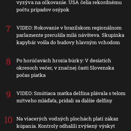
vyzýva na očkovanie. USA čelia rekordnému
počtu prípadov osýpok
VIDEO: Rokovanie v brazílskom regionálnom
parlamente prerušila milá návšteva. Skupinka
kapybár vošla do budovy hlavným vchodom
Po horúčavách hrozia búrky: V desiatich
okresoch večer, v značnej časti Slovenska
počas piatka
VIDEO: Smútiaca matka delfína plávala s telom
mŕtveho mláďaťa, pridali sa ďalšie delfíny
Na viacerých vodných plochách platí zákaz
kúpania. Kontroly odhalili zvýšený výskyt