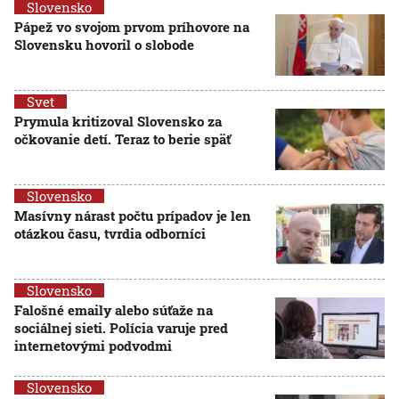
Slovensko
Pápež vo svojom prvom príhovore na
Slovensku hovoril o slobode
Svet
Prymula kritizoval Slovensko za
očkovanie detí. Teraz to berie späť
Slovensko
Masívny nárast počtu prípadov je len
otázkou času, tvrdia odborníci
Slovensko
Falošné emaily alebo súťaže na
sociálnej sieti. Polícia varuje pred
internetovými podvodmi
Slovensko