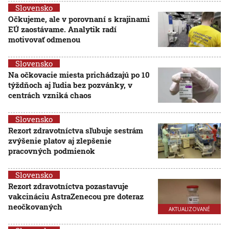
Slovensko
Očkujeme, ale v porovnaní s krajinami
EÚ zaostávame. Analytik radí
motivovať odmenou
Slovensko
Na očkovacie miesta prichádzajú po 10
týždňoch aj ľudia bez pozvánky, v
centrách vzniká chaos
Slovensko
Rezort zdravotníctva sľubuje sestrám
zvýšenie platov aj zlepšenie
pracovných podmienok
Slovensko
Rezort zdravotníctva pozastavuje
vakcináciu AstraZenecou pre doteraz
neočkovaných
AKTUALIZOVANÉ