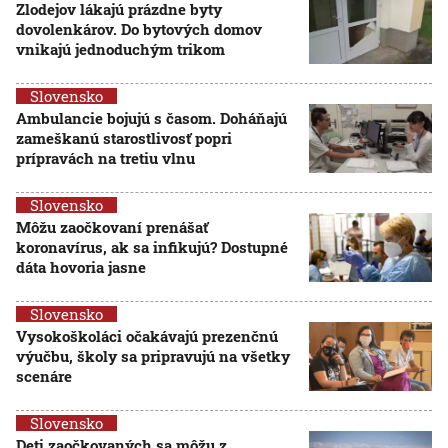
Zlodejov lákajú prázdne byty
dovolenkárov. Do bytových domov
vnikajú jednoduchým trikom
Slovensko
Ambulancie bojujú s časom. Doháňajú
zameškanú starostlivosť popri
prípravách na tretiu vlnu
Slovensko
Môžu zaočkovaní prenášať
koronavírus, ak sa infikujú? Dostupné
dáta hovoria jasne
Slovensko
Vysokoškoláci očakávajú prezenčnú
výučbu, školy sa pripravujú na všetky
scenáre
Slovensko
Deti zaočkovaných sa môžu z