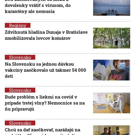
dovolenky vrátiť s vírusom, do
karantény ale nemusia
Regióny
Zdvihnutá hladina Dunaja v Bratislave
zmobilizovala lovcov komárov
Slovensko
Na Slovensku sa jednou dávkou
vakcíny zaočkovalo už takmer 54 000
detí
Slovensko
Bude problém s liekmi na covid v
prípade tretej vlny? Nemocnice sa na
ňu pripravujú
Slovensko
Chcú sa dať zaočkovať, narážajú na