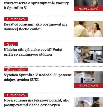
zdravotníctva o sprístupnenie zmluvy
k Sputniku V
AKTUALIZOVANÉ
Slovensko
Deväť odporúčaní, ako postupovať pri
domácej liečbe covidu
Svet
Nádcha silnejšia ako covid? Vedci
prišli so zaujímavou štúdiou
Slovensko
Výrobca Sputnika V nedodal 80 percent
údajov, uvádza ŠÚKL
AKTUALIZOVANÉ
Slovensko
Nová schéma má lekárovi poradiť, ako
postupovať pri liečbe covidových