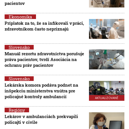
pacientov
Ekonomika
Príplatok za to, že sa infikovali v práci,
zdravotníkom často nepriznajú
Slovensko
Manuál rezortu zdravotníctva porušuje
práva pacientov, tvrdí Asociácia na
ochranu práv pacientov
Slovensko
Lekárska komora podáva podnet na
inšpekciu ministerstva vnútra pre
policajné kontroly ambulancií
AKTUALIZOVANÉ
Regióny
Lekárov v ambulanciách prekvapili
policajti v civile