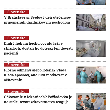
Slovensko
V Bratislave si Svetový deň utečencov
pripomenuli dáždnikovým pochodom
Slovensko
Drahý liek na liečbu covidu leží v
skladoch, dostali ho doteraz len deviati
pacienti
Slovensko
Plošné odmeny alebo lotéria? Vláda
hľadá spôsoby, ako ľudí motivovať k
očkovaniu
Slovensko
Očkovanie v lekárňach? Požiadavka je
na stole, rezort zdravotníctva reaguje