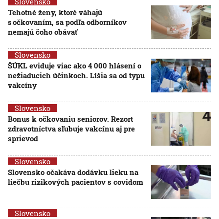
Slovensko
Tehotné ženy, ktoré váhajú
s očkovaním, sa podľa odborníkov
nemajú čoho obávať
Slovensko
ŠÚKL eviduje viac ako 4 000 hlásení o
nežiaducich účinkoch. Líšia sa od typu
vakcíny
Slovensko
Bonus k očkovaniu seniorov. Rezort
zdravotníctva sľubuje vakcínu aj pre
sprievod
Slovensko
Slovensko očakáva dodávku lieku na
liečbu rizikových pacientov s covidom
Slovensko