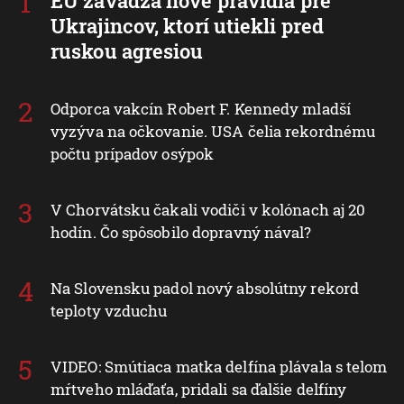
EÚ zavádza nové pravidlá pre
Ukrajincov, ktorí utiekli pred
ruskou agresiou
Odporca vakcín Robert F. Kennedy mladší
vyzýva na očkovanie. USA čelia rekordnému
počtu prípadov osýpok
V Chorvátsku čakali vodiči v kolónach aj 20
hodín. Čo spôsobilo dopravný nával?
Na Slovensku padol nový absolútny rekord
teploty vzduchu
VIDEO: Smútiaca matka delfína plávala s telom
mŕtveho mláďaťa, pridali sa ďalšie delfíny