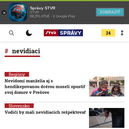
Správy STVR
ZOBRAZIŤ
STVR
BEZPLATNÉ - V Google Play
24
nevidiaci
Regióny
Nevidomí manželia aj s
hendikepovanou dcérou museli opustiť
svoj domov v Prešove
Slovensko
Vodiči by mali nevidiacich rešpektovať