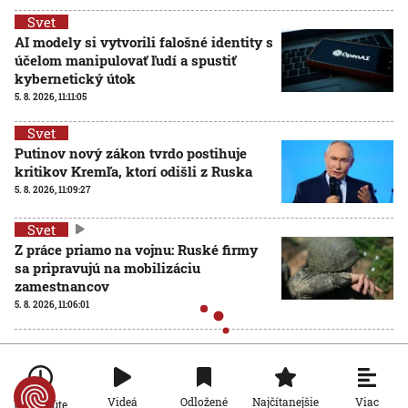
Svet
AI modely si vytvorili falošné identity s
účelom manipulovať ľudí a spustiť
kybernetický útok
5. 8. 2026, 11:11:05
Svet
Putinov nový zákon tvrdo postihuje
kritikov Kremľa, ktorí odišli z Ruska
5. 8. 2026, 11:09:27
Svet
Z práce priamo na vojnu: Ruské firmy
sa pripravujú na mobilizáciu
zamestnancov
5. 8. 2026, 11:06:01
Viac
Videá
Odložené
Najčítanejšie
Po minúte