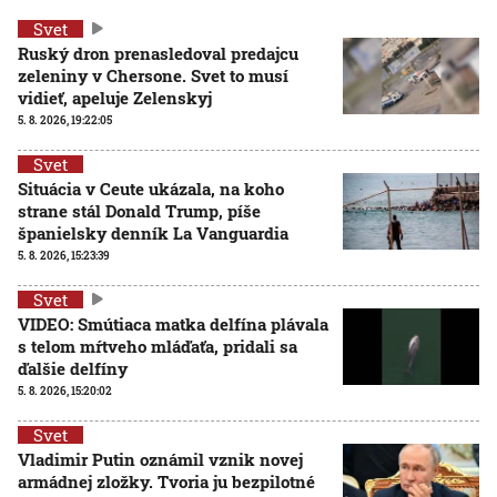
Svet
Ruský dron prenasledoval predajcu
zeleniny v Chersone. Svet to musí
vidieť, apeluje Zelenskyj
5. 8. 2026, 19:22:05
Svet
Situácia v Ceute ukázala, na koho
strane stál Donald Trump, píše
španielsky denník La Vanguardia
5. 8. 2026, 15:23:39
Svet
VIDEO: Smútiaca matka delfína plávala
s telom mŕtveho mláďaťa, pridali sa
ďalšie delfíny
5. 8. 2026, 15:20:02
Svet
Vladimir Putin oznámil vznik novej
armádnej zložky. Tvoria ju bezpilotné