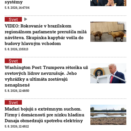
systémy
5. 8. 2026, 14:47:04
Svet
VIDEO: Rokovanie v brazílskom
regionálnom parlamente prerušila milá
návšteva. Skupinka kapybár vošla do
budovy hlavným vchodom
5. 8. 2026, 13:53:13
Svet
Washington Post: Trumpova rétorika už
svetových lídrov nevzrušuje. Jeho
vyhrážky a ultimáta zostávajú
nenaplnené
5. 8. 2026, 12:48:50
Svet
Maďari bojujú s extrémnym suchom.
Firmy i domácnosti pre nízku hladinu
Dunaja obmedzujú spotrebu elektriny
5. 8. 2026, 12:48:12