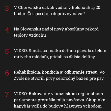
V Chorvátsku čakali vodiči v kolónach aj 20
hodín. Čo spôsobilo dopravný nával?
Na Slovensku padol nový absolútny rekord
teploty vzduchu
VIDEO: Smútiaca matka delfína plávala s telom
mŕtveho mláďaťa, pridali sa ďalšie delfíny
Rehabilitácia, kondícia aj odbúranie stresu: Vo
Zvolene otvorili prvý celoročný bazén pre psy
VIDEO: Rokovanie v brazílskom regionálnom
parlamente prerušila milá návšteva. Skupinka
kapybár vošla do budovy hlavným vchodom