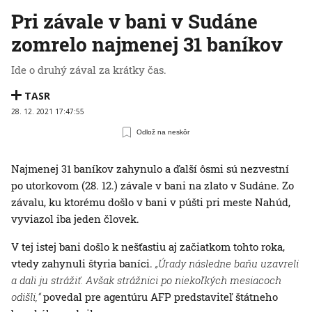
Pri závale v bani v Sudáne
zomrelo najmenej 31 baníkov
Ide o druhý zával za krátky čas.
TASR
28. 12. 2021 17:47:55
Odlož na neskôr
Najmenej 31 baníkov zahynulo a ďalší ôsmi sú nezvestní
po utorkovom (28. 12.) závale v bani na zlato v Sudáne. Zo
závalu, ku ktorému došlo v bani v púšti pri meste Nahúd,
vyviazol iba jeden človek.
V tej istej bani došlo k nešťastiu aj začiatkom tohto roka,
vtedy zahynuli štyria baníci.
„Úrady následne baňu uzavreli
a dali ju strážiť. Avšak strážnici po niekoľkých mesiacoch
odišli,“
povedal pre agentúru AFP predstaviteľ štátneho