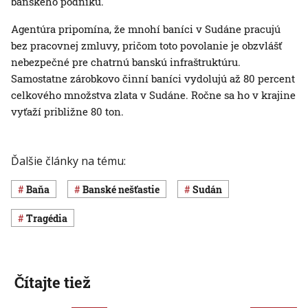
banského podniku.
Agentúra pripomína, že mnohí baníci v Sudáne pracujú
bez pracovnej zmluvy, pričom toto povolanie je obzvlášť
nebezpečné pre chatrnú banskú infraštruktúru.
Samostatne zárobkovo činní baníci vydolujú až 80 percent
celkového množstva zlata v Sudáne. Ročne sa ho v krajine
vyťaží približne 80 ton.
Ďalšie články na tému:
baňa
banské nešťastie
Sudán
tragédia
Čítajte tiež