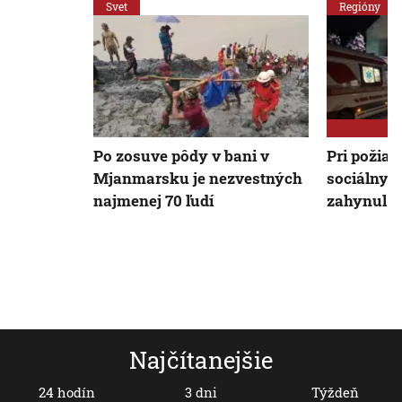
Svet
Regióny
Po zosuve pôdy v bani v
Pri požiar
Mjanmarsku je nezvestných
sociálnych
najmenej 70 ľudí
zahynul je
Najčítanejšie
24 hodín
3 dni
Týždeň