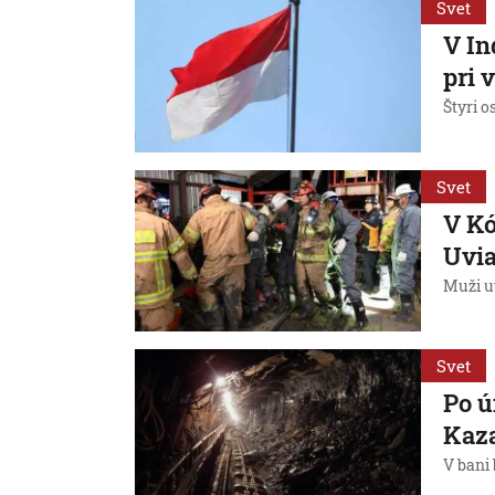
Svet
V In
pri 
Štyri o
Svet
V Kó
Uvia
Muži uv
Svet
Po ú
Kaza
V bani 