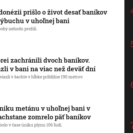
donézii prišlo o život desať baníkov
výbuchu v uhoľnej bani
soby nehodu prežili.
rei zachránili dvoch baníkov.
zli v bani na viac než deväť dní
iazli v šachte v hĺbke približne 190 metrov.
niku metánu v uhoľnej bani v
chstane zomrelo päť baníkov
bolo v čase úniku plynu 106 ľudí.