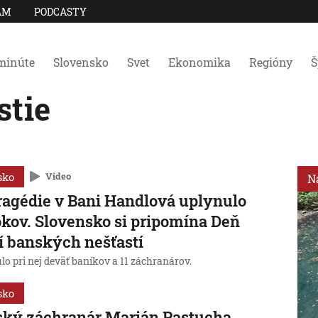
AM
PODCASTY
minúte
Slovensko
Svet
Ekonomika
Regióny
Š
stie
sko
Video
N
ragédie v Bani Handlová uplynulo
okov. Slovensko si pripomína Deň
í banských nešťastí
o pri nej deväť baníkov a 11 záchranárov.
sko
ský záchranár Marián Pastucha