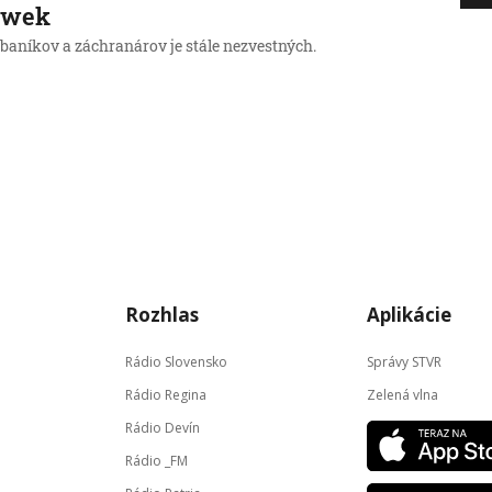
ówek
baníkov a záchranárov je stále nezvestných.
Rozhlas
Aplikácie
Rádio Slovensko
Správy STVR
Rádio Regina
Zelená vlna
Rádio Devín
Rádio _FM