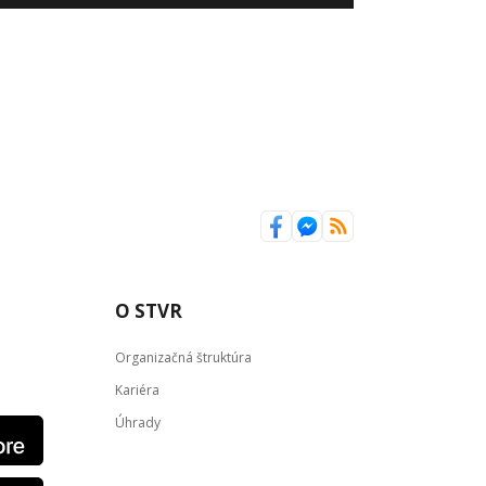
O STVR
Organizačná štruktúra
Kariéra
Úhrady