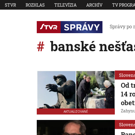
STVR
ROZHLAS
TELEVÍZIA
ARCHÍV
TV PROGR
Správy po 
banské nešťa
Sloven
Od t
14 r
obet
Zahynul
AKTUALIZOVANÉ
Sloven
Ban