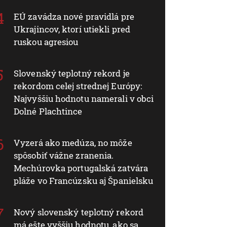
EÚ zavádza nové pravidlá pre
Ukrajincov, ktorí utiekli pred
ruskou agresiou
Slovenský teplotný rekord je
rekordom celej strednej Európy:
Najvyššiu hodnotu namerali v obci
Dolné Plachtince
Vyzerá ako medúza, no môže
spôsobiť vážne zranenia.
Mechúrovka portugalská zatvára
pláže vo Francúzsku aj Španielsku
Nový slovenský teplotný rekord
má ešte vyššiu hodnotu, ako sa