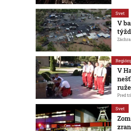
Svet
V ba
týžd
Záchra
Región
V Ha
nešť
ruž
Pred tr
Svet
Zomr
zran