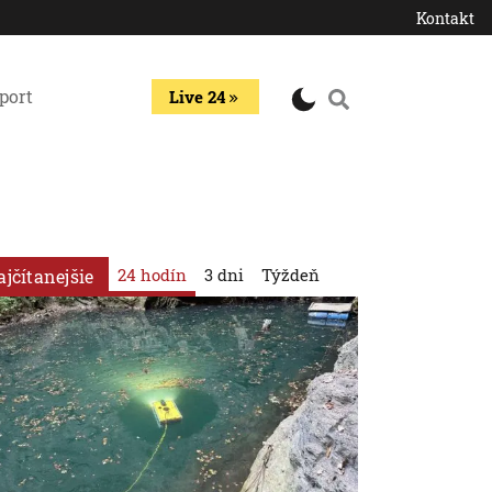
Kontakt
port
Live 24
24 hodín
3 dni
Týždeň
ajčítanejšie