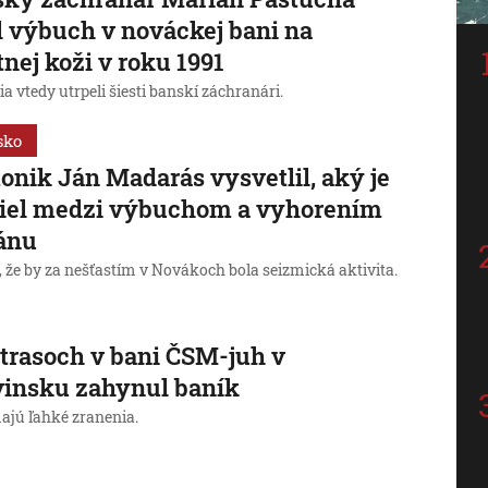
l výbuch v nováckej bani na
tnej koži v roku 1991
a vtedy utrpeli šiesti banskí záchranári.
sko
onik Ján Madarás vysvetlil, aký je
diel medzi výbuchom a vyhorením
ánu
, že by za nešťastím v Novákoch bola seizmická aktivita.
otrasoch v bani ČSM-juh v
insku zahynul baník
majú ľahké zranenia.