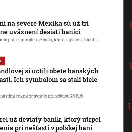
ni na severe Mexika sú už tri
ne uväznení desiati baníci
nné práce komplikuje voda, ktorá zaplavila šachtu.
y
ndlovej si uctili obete banských
astí. Ich symbolom sa stali biele
e
inástimi rokmi zahynulo pri nešťastí 20 ľudí.
el už deviaty baník, ktorý utrpel
enia pri nešťastí v poľskej bani