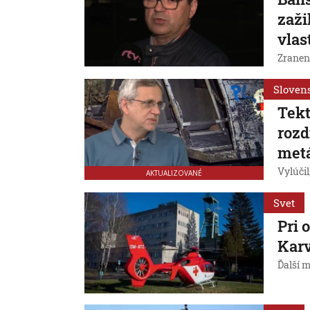
zaži
vlas
Zraneni
Sloven
Tekt
roz
met
Vylúčil
AKTUALIZOVANÉ
Svet
Pri 
Karv
Ďalší 