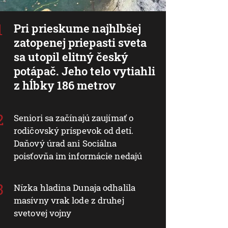
Pri prieskume najhlbšej
zatopenej priepasti sveta
sa utopil elitný český
potápač. Jeho telo vytiahli
z hĺbky 186 metrov
Seniori sa začínajú zaujímať o
rodičovský príspevok od detí.
Daňový úrad ani Sociálna
poisťovňa im informácie nedajú
Nízka hladina Dunaja odhalila
masívny vrak lode z druhej
svetovej vojny