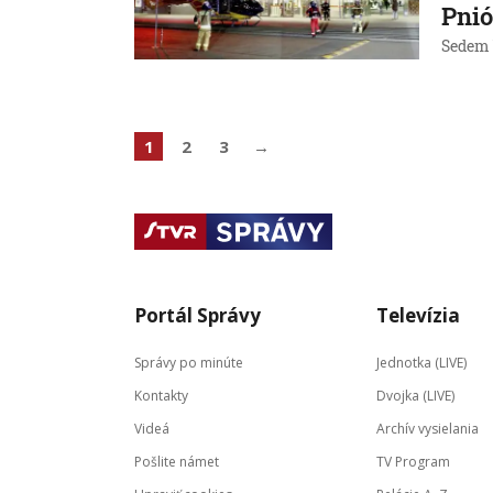
Pni
Sedem 
1
2
3
→
Portál Správy
Televízia
Správy po minúte
Jednotka (LIVE)
Kontakty
Dvojka (LIVE)
Videá
Archív vysielania
Pošlite námet
TV Program