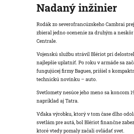
Nadaný inžinier
Rodák zo severofrancúzskeho Cambrai prej
zbieral jedno ocenenie za druhým a neskôr 
Centrale.
Vojenskú službu strávil Blériot pri delostre
najlepšie uplatniť. Po roku v armáde sa z
fungujúcej firmy Bagues, prišiel s kompak
technickú novinku – auto.
Svetlomety nesúce jeho meno sa koncom 19. s
napríklad aj Tatra.
Vďaka výrobku, ktorý v tom čase dlho odo
svetlám pre autá, bol Blériot finančne zab
ktoré vtedy pomaly začali ovládať svet.