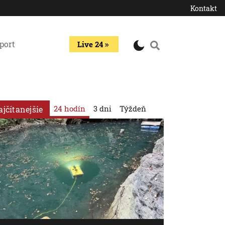
Kontakt
port
Live 24
24 hodín
3 dni
Týždeň
ajčítanejšie