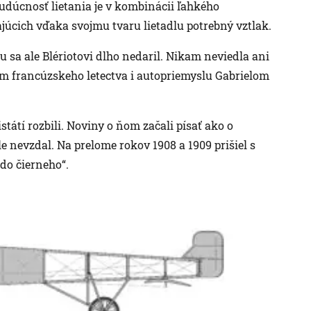
udúcnosť lietania je v kombinácii ľahkého
júcich vďaka svojmu tvaru lietadlu potrebný vztlak.
hu sa ale Blériotovi dlho nedaril. Nikam neviedla ani
 francúzskeho letectva i autopriemyslu Gabrielom
istátí rozbili. Noviny o ňom začali písať ako o
ale nevzdal. Na prelome rokov 1908 a 1909 prišiel s
do čierneho“.