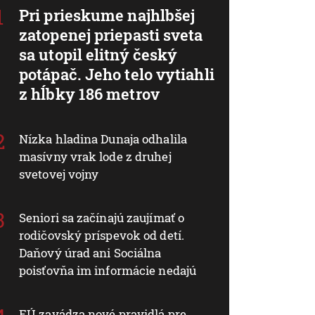
Pri prieskume najhlbšej
zatopenej priepasti sveta
sa utopil elitný český
potápač. Jeho telo vytiahli
z hĺbky 186 metrov
Nízka hladina Dunaja odhalila
masívny vrak lode z druhej
svetovej vojny
Seniori sa začínajú zaujímať o
rodičovský príspevok od detí.
Daňový úrad ani Sociálna
poisťovňa im informácie nedajú
EÚ zavádza nové pravidlá pre