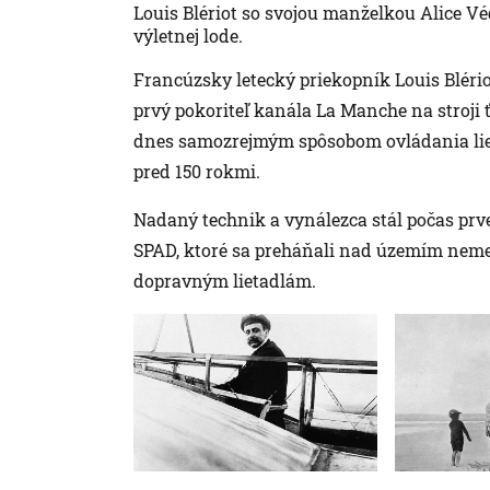
Louis Blériot so svojou manželkou Alice Vé
výletnej lode.
Francúzsky letecký priekopník Louis Blério
prvý pokoriteľ kanála La Manche na stroji ť
dnes samozrejmým spôsobom ovládania lietadi
pred 150 rokmi.
Nadaný technik a vynálezca stál počas prv
SPAD, ktoré sa preháňali nad územím neme
dopravným lietadlám.