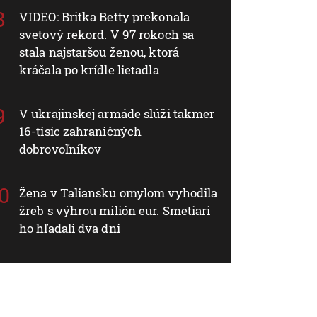
VIDEO: Britka Betty prekonala
svetový rekord. V 97 rokoch sa
stala najstaršou ženou, ktorá
kráčala po krídle lietadla
V ukrajinskej armáde slúži takmer
16-tisíc zahraničných
dobrovoľníkov
Žena v Taliansku omylom vyhodila
žreb s výhrou milión eur. Smetiari
ho hľadali dva dni