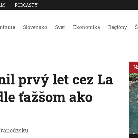
AM
PODCASTY
minúte
Slovensko
Svet
Ekonomika
Regióny
Š
N
nil prvý let cez La
dle ťažšom ako
 Francúzsku.