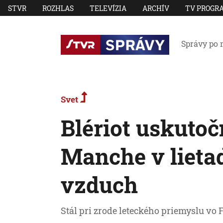
STVR
ROZHLAS
TELEVÍZIA
ARCHÍV
TV PROGR
Správy po 
Svet
Blériot uskutoč
Manche v lieta
vzduch
Stál pri zrode leteckého priemyslu vo