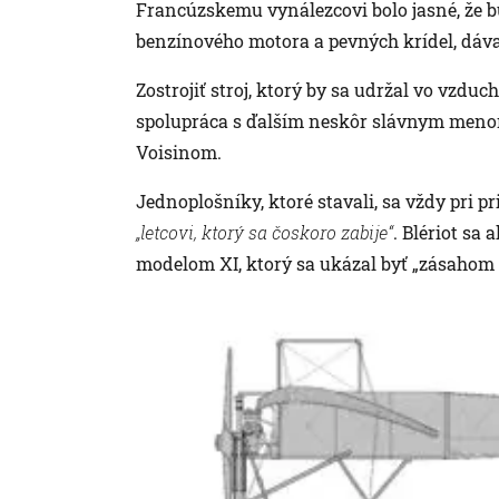
Francúzskemu vynálezcovi bolo jasné, že b
benzínového motora a pevných krídel, dáva
Zostrojiť stroj, ktorý by sa udržal vo vzduc
spolupráca s ďalším neskôr slávnym menom
Voisinom.
Jednoplošníky, ktoré stavali, sa vždy pri pr
„letcovi, ktorý sa čoskoro zabije“
. Blériot sa 
modelom XI, ktorý sa ukázal byť „zásahom 