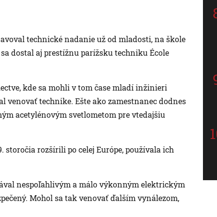
avoval technické nadanie už od mladosti, na škole
sa dostal aj prestížnu parížsku techniku École
lectve, kde sa mohli v tom čase mladí inžinieri
ačal venovať technike. Ešte ako zamestnanec dodnes
tným acetylénovým svetlometom pre vtedajšiu
toročia rozšírili po celej Európe, používala ich
lával nespoľahlivým a málo výkonným elektrickým
ezpečený. Mohol sa tak venovať ďalším vynálezom,