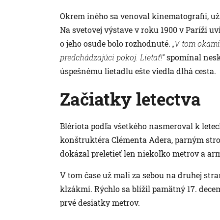
Okrem iného sa venoval kinematografii, už n
Na svetovej výstave v roku 1900 v Paríži uvi
o jeho osude bolo rozhodnuté.
„V tom okami
predchádzajúci pokoj. Lietať!“
spomínal neskô
úspešnému lietadlu ešte viedla dlhá cesta.
Začiatky letectva
Blériota podľa všetkého nasmeroval k letec
konštruktéra Clémenta Adera, parným stroj
dokázal preletieť len niekoľko metrov a a
V tom čase už mali za sebou na druhej str
klzákmi. Rýchlo sa blížil pamätný 17. decem
prvé desiatky metrov.