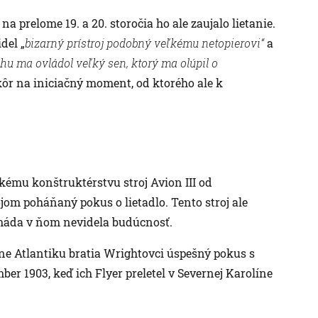
a prelome 19. a 20. storočia ho ale zaujalo lietanie.
del „
bizarný prístroj podobný veľkému netopierovi“
a
hu ma ovládol veľký sen, ktorý ma olúpil o
r na iniciačný moment, od ktorého ale k
kému konštruktérstvu stroj Avion III od
om poháňaný pokus o lietadlo. Tento stroj ale
rmáda v ňom nevidela budúcnosť.
ane Atlantiku bratia Wrightovci úspešný pokus s
ber 1903, keď ich Flyer preletel v Severnej Karolíne