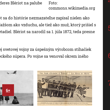
deres Blériot na palube
Foto:
commons.wikimedia.org
t sa do histórie nezmazateľne zapísal nielen ako
ažšom ako vzduchu, ale tiež ako muž, ktorý prišiel s
el. Blériot sa narodil sa 1. júla 1872, teda presne
ej svetovej vojny za úspešným výrobcom stíhačiek
ckého súpera. Po vojne sa venoval okrem iného
6×