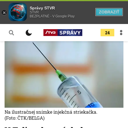
Správy STVR
ZOBRAZIŤ
STVR
BEZPLATNÉ - V Google Play
24
Na ilustračnej snímke injekčná striekačka.
(Foto: ČTK/BELGA)