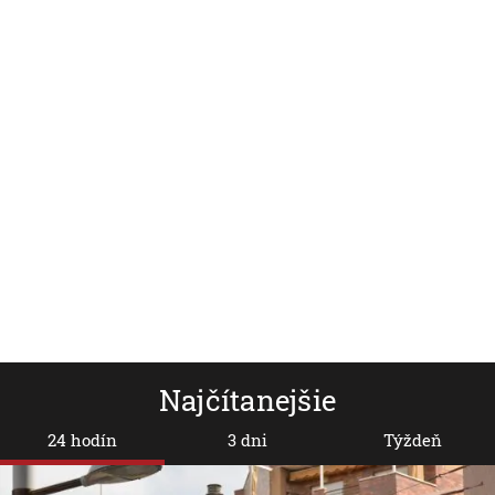
AKTUALIZOVANÉ
V Taliansku zahynulo po
Talianska 
páde helikoptéry sedem ľudí
protidrog
štyri ton
Najčítanejšie
24 hodín
3 dni
Týždeň