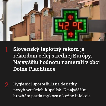
Slovenský teplotný rekord je
rekordom celej strednej Európy:
Najvyššiu hodnotu namerali v obci
Dolné Plachtince
Hygienici upozorňujú na desiatky
nevyhovujúcich kúpalísk. K najväčším
hrozbám patria mykóza a kožné infekcie