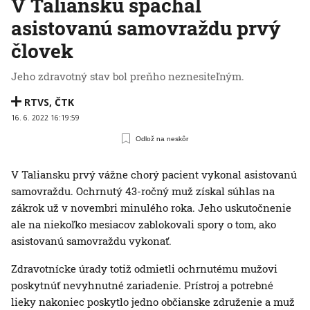
V Taliansku spáchal
asistovanú samovraždu prvý
človek
Jeho zdravotný stav bol preňho neznesiteľným.
RTVS
,
ČTK
16. 6. 2022 16:19:59
Odlož na neskôr
V Taliansku prvý vážne chorý pacient vykonal asistovanú
samovraždu. Ochrnutý 43-ročný muž získal súhlas na
zákrok už v novembri minulého roka. Jeho uskutočnenie
ale na niekoľko mesiacov zablokovali spory o tom, ako
asistovanú samovraždu vykonať.
Zdravotnícke úrady totiž odmietli ochrnutému mužovi
poskytnúť nevyhnutné zariadenie. Prístroj a potrebné
lieky nakoniec poskytlo jedno občianske združenie a muž