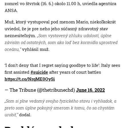
zomrel vo štvrtok (16. 6.) okolo 11.00 h, uviedla agentúra
ANSA.
Muž, ktorý vystupoval pod menom Mario, niekoľkokrát
uviedol, že je pre neho jeho súčasný zdravotný stav
neznesiteľným.
„Som vystavený zhluku udalostí, úplne
závisím od ostatných, som ako loď bez kormidla uprostred
oceánu,“
vyhlásil muž.
‘I don't deny that I regret saying goodbye to life’: Italy sees
first assisted
#suicide
after years of court battles
https://t.co/NrqME0OySi
— The Tribune (@thetribunechd)
June 16, 2022
„Som si plne vedomý svojho fyzického stavu i vyhliadok, a
preto som úplne pokojný smerom k tomu, čo sa chystám
urobiť,“
dodal.