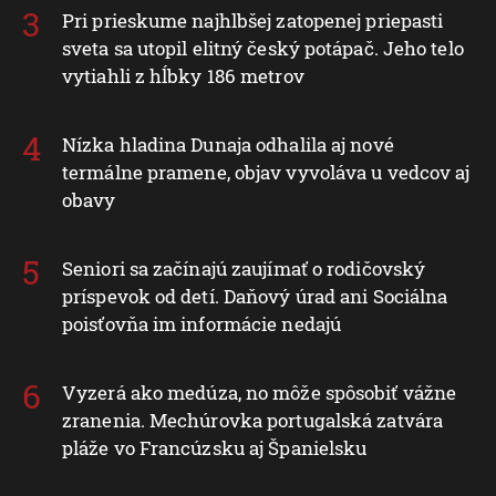
Pri prieskume najhlbšej zatopenej priepasti
sveta sa utopil elitný český potápač. Jeho telo
vytiahli z hĺbky 186 metrov
Nízka hladina Dunaja odhalila aj nové
termálne pramene, objav vyvoláva u vedcov aj
obavy
Seniori sa začínajú zaujímať o rodičovský
príspevok od detí. Daňový úrad ani Sociálna
poisťovňa im informácie nedajú
Vyzerá ako medúza, no môže spôsobiť vážne
zranenia. Mechúrovka portugalská zatvára
pláže vo Francúzsku aj Španielsku