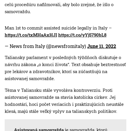
celú procedúru nafilmovali, aby bolo zrejmé, že išlo o
samovraždu.
Man 1st to commit assisted suicide legally in Italy –
https://t.co/txMHaAxHJI
https://t.co/yYj5790bL8
— News from Italy (@newsfromitaly)
June 11, 2022
Taliansky parlament v posledných týždňoch diskutuje o
návrhu zákona „o konci života“. Text obsahuje beztrestnosť
pre lekárov a zdravotníkov, ktorí sa zúčastňujú na
asistovanej samovražde.
Téma v Taliansku stále vyvoláva kontroverziu. Proti
asistovanej samovražde sa stavia katolícka cirkev. Jej
hodnostári, hoci počet veriacich i praktizujúcich neustále
klesá, majú stále veľký vplyv na talianskych politikov.
Asistovaná samovražda
je samovražda, ktorú