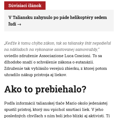
Súvisiaci článok
V Taliansku zahynulo po páde helikoptéry sedem
ľudí
„Keďže k tomu chýba zákon, tak sa taliansky štát nepodieľal
na nákladoch na vykonanie asistovanej samovraždy,“
uviedlo združenie Associazione Luca Coscioni. To sa
dlhodobo snaží o schválenie zákona o eutanázii.
Združenie tak vyhlásilo verejnú zbierku, z ktorej potom
uhradilo nákup prístroja aj liekov.
Ako to prebiehalo?
Podľa informácií talianskej tlače Mario okolo jedenástej
spustil prístroj, ktorý mu vpichol smrtiaci liek. V jeho
posledných chvíľach s ním boli jeho blízki aj aktivisti. Tí