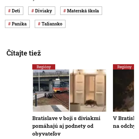
deti
diviaky
materská škola
panika
Taliansko
Čítajte tiež
Regióny
Regióny
Bratislave v boji s diviakmi
V Bratisla
pomáhajú aj podnety od
na odchyt
obyvateľov