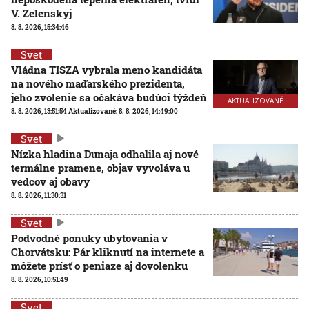
V. Zelenskyj
8. 8. 2026, 15:34:46
Svet
Vládna TISZA vybrala meno kandidáta
na nového maďarského prezidenta,
jeho zvolenie sa očakáva budúci týždeň
AKTUALIZOVANÉ
8. 8. 2026, 13:51:54
Aktualizované:
8. 8. 2026, 14:49:00
Svet
Nízka hladina Dunaja odhalila aj nové
termálne pramene, objav vyvoláva u
vedcov aj obavy
8. 8. 2026, 11:30:31
Svet
Podvodné ponuky ubytovania v
Chorvátsku: Pár kliknutí na internete a
môžete prísť o peniaze aj dovolenku
8. 8. 2026, 10:51:49
Svet