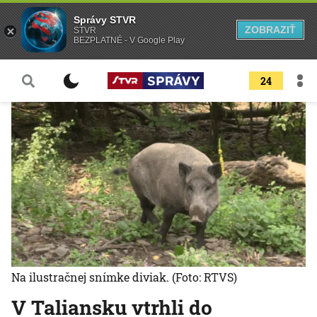
Správy STVR
ZOBRAZIŤ
STVR
BEZPLATNÉ - V Google Play
24
Na ilustračnej snímke diviak.
(Foto: RTVS)
V Taliansku vtrhli do