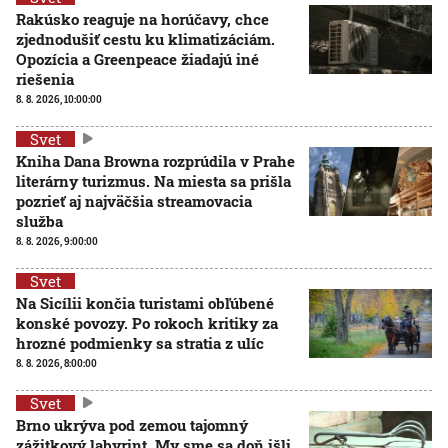
Rakúsko reaguje na horúčavy, chce
zjednodušiť cestu ku klimatizáciám.
Opozícia a Greenpeace žiadajú iné
riešenia
8. 8. 2026, 10:00:00
Svet
Kniha Dana Browna rozprúdila v Prahe
literárny turizmus. Na miesta sa prišla
pozrieť aj najväčšia streamovacia
služba
8. 8. 2026, 9:00:00
Svet
Na Sicílii končia turistami obľúbené
konské povozy. Po rokoch kritiky za
hrozné podmienky sa stratia z ulíc
8. 8. 2026, 8:00:00
Svet
Brno ukrýva pod zemou tajomný
zážitkový labyrint. My sme sa doň išli