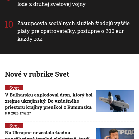
lode z druhej svetovej vojny
Zástupcovia sociálnych služieb žiadajú vyššie
platy pre opatrovateľky, postupne o 200 eur
každý rok
Nové v rubrike Svet
Svet
V Bulharsku explodoval dron, ktorý bol
zrejme ukrajinský. Do vzdušného
priestoru krajiny prenikol z Rumunska
8. 8. 2026, 17:52:27
Svet
Na Ukrajine nezostala žiadna
nepoškodená tepelná elektráreň, tvrdí