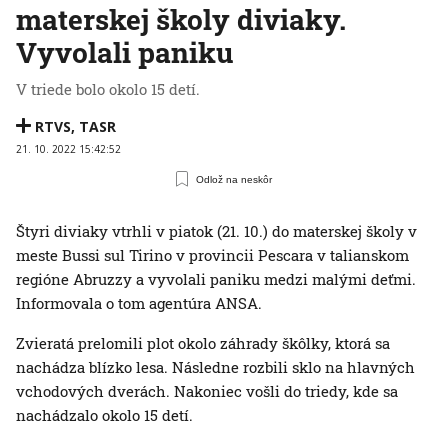
materskej školy diviaky.
Vyvolali paniku
V triede bolo okolo 15 detí.
RTVS
,
TASR
21. 10. 2022 15:42:52
Odlož na neskôr
Štyri diviaky vtrhli v piatok (21. 10.) do materskej školy v
meste Bussi sul Tirino v provincii Pescara v talianskom
regióne Abruzzy a vyvolali paniku medzi malými deťmi.
Informovala o tom agentúra ANSA.
Zvieratá prelomili plot okolo záhrady škôlky, ktorá sa
nachádza blízko lesa. Následne rozbili sklo na hlavných
vchodových dverách. Nakoniec vošli do triedy, kde sa
nachádzalo okolo 15 detí.