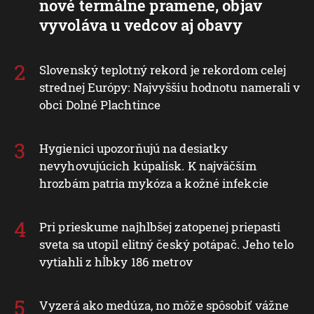
nové termálne pramene, objav
vyvoláva u vedcov aj obavy
Slovenský teplotný rekord je rekordom celej
strednej Európy: Najvyššiu hodnotu namerali v
obci Dolné Plachtince
Hygienici upozorňujú na desiatky
nevyhovujúcich kúpalísk. K najväčším
hrozbám patria mykóza a kožné infekcie
Pri prieskume najhlbšej zatopenej priepasti
sveta sa utopil elitný český potápač. Jeho telo
vytiahli z hĺbky 186 metrov
Vyzerá ako medúza, no môže spôsobiť vážne