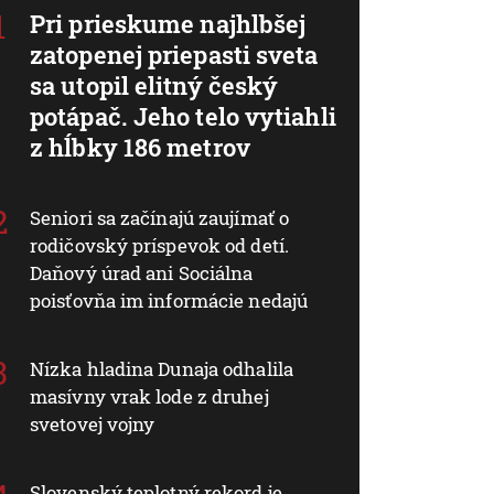
Pri prieskume najhlbšej
zatopenej priepasti sveta
sa utopil elitný český
potápač. Jeho telo vytiahli
z hĺbky 186 metrov
Seniori sa začínajú zaujímať o
rodičovský príspevok od detí.
Daňový úrad ani Sociálna
poisťovňa im informácie nedajú
Nízka hladina Dunaja odhalila
masívny vrak lode z druhej
svetovej vojny
Slovenský teplotný rekord je