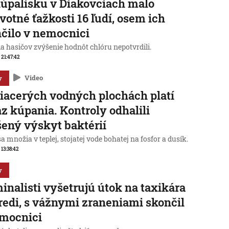
úpalisku v Diakovciach malo
votné ťažkosti 16 ľudí, osem ich
čilo v nemocnici
a hasičov zvýšenie hodnôt chlóru nepotvrdili.
, 21:47:42
y
Video
iacerých vodných plochách platí
z kúpania. Kontroly odhalili
ený výskyt baktérií
sa množia v teplej, stojatej vode bohatej na fosfor a dusík.
 13:38:42
y
inalisti vyšetrujú útok na taxikára
redi, s vážnymi zraneniami skončil
emocnici