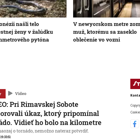
onézii našli telo
V newyorskom metre zom
stnej ženy v žalúdku
muž, ktorému sa zaseklo
mmetrového pytóna
oblečenie vo vozni
y
Video
Konta
O: Pri Rimavskej Sobote
Copyri
orovali úkaz, ktorý pripomínal
Cookie
ádo. Vidieť ho bolo na kilometre
 naozaj o tornádo, nemožno nateraz potvrdiť.
 19:33:51