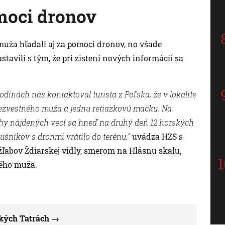
omoci dronov
uža hľadali aj za pomoci dronov, no všade
tavili s tým, že pri zistení nových informácií sa
dinách nás kontaktoval turista z Poľska, že v lokalite
 nezvestného muža a jednu retiazkovú mačku. Na
hy nájdených vecí sa hneď na druhý deň 12 horských
šníkov s dronmi vrátilo do terénu,“
uvádza HZS s
žľabov Ždiarskej vidly, smerom na Hlásnu skalu,
ného muža.
okých Tatrách