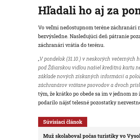
Hľadali ho aj za p
Vo veľmi nedostupnom teréne záchranári m
bezvýsledne. Nasledujúci deň pátranie pozas
záchranári vrátia do terénu.
„V pondelok (31.10.) v neskorých večerných ho
pod Ždiarskou vidlou našiel kreditnú kartu
základe nových získaných informácií a polo
záchranárov vrátane psovodov a dvoch príslu
tým, že krátko po obede sa im v jednom zo 
podarilo nájsť telesné pozostatky nezvest
Súvisiaci článok
Muž skolaboval počas turistiky vo Vys