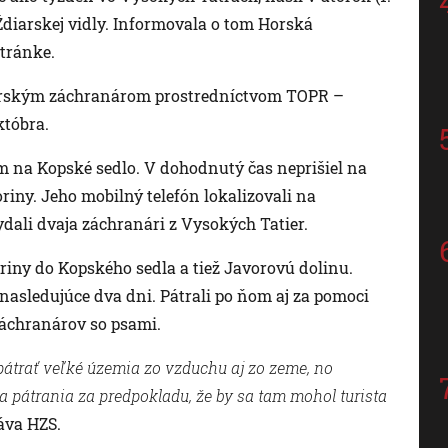
Ždiarskej vidly. Informovala o tom Horská
stránke.
horským záchranárom prostredníctvom TOPR –
któbra.
m na Kopské sedlo. V dohodnutý čas neprišiel na
iny. Jeho mobilný telefón lokalizovali na
ydali dvaja záchranári z Vysokých Tatier.
oriny do Kopského sedla a tiež Javorovú dolinu.
nasledujúce dva dni. Pátrali po ňom aj za pomoci
záchranárov so psami.
átrať veľké územia zo vzduchu aj zo zeme, no
ita pátrania za predpokladu, že by sa tam mohol turista
áva HZS.