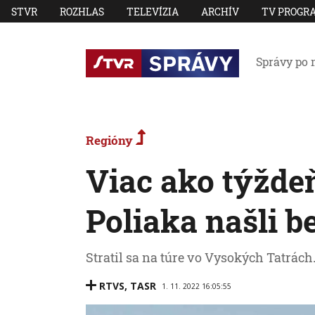
STVR
ROZHLAS
TELEVÍZIA
ARCHÍV
TV PROGR
Správy po 
Regióny
Viac ako týžde
Poliaka našli 
Stratil sa na túre vo Vysokých Tatrách
RTVS
,
TASR
1. 11. 2022 16:05:55