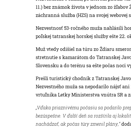
11.) bez známok života v jednom zo žľabov 
záchranná služba (HZS) na svojej webovej 
Nezvestnosť 53-ročného muža nahlásili 
poľskej tatranskej horskej služby ešte 22. o
Muž vtedy odišiel na túru zo Ždiaru smero
stretnutie s kamarátom do Tatranskej Javor
Slovensku a do terénu sa ešte počas noci v
Prešli turistický chodník z Tatranskej Jav
Nezvestného muža sa nepodarilo nájsť ani 
vrtuľníka Letky Ministerstva vnútra SR a 
„Vďaka priaznivému počasiu sa podarilo prep
bezúspešne. V ďalší deň sa rozšírila aj lokal
nachádzať, ak počas túry zmenil plány,“
dod