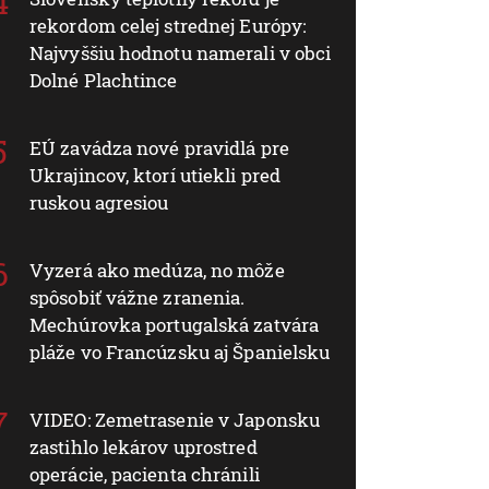
rekordom celej strednej Európy:
Najvyššiu hodnotu namerali v obci
Dolné Plachtince
EÚ zavádza nové pravidlá pre
Ukrajincov, ktorí utiekli pred
ruskou agresiou
Vyzerá ako medúza, no môže
spôsobiť vážne zranenia.
Mechúrovka portugalská zatvára
pláže vo Francúzsku aj Španielsku
VIDEO: Zemetrasenie v Japonsku
zastihlo lekárov uprostred
operácie, pacienta chránili