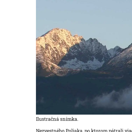
Ilustračná snímka.
Nezvestného Poliaka, po ktorom pátrali via