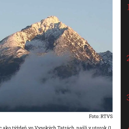
Foto: RTVS
c ako týždeň vo Vysokých Tatrách, našli v utorok (1.