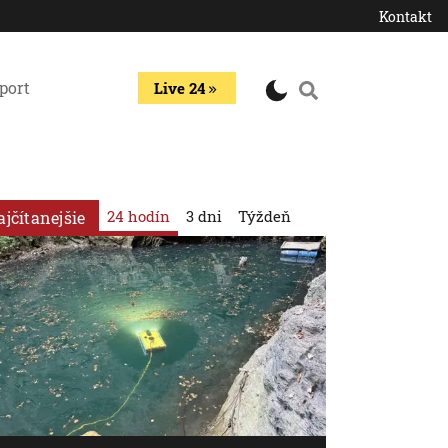
Kontakt
port
Live 24
24 hodín
3 dni
Týždeň
ajčítanejšie