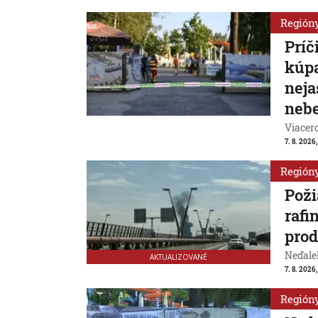
Región
Príč
kúpa
neja
nebe
Viacer
7. 8. 2026
Región
Poži
rafi
prod
Neďale
AKTUALIZOVANÉ
7. 8. 2026,
Región