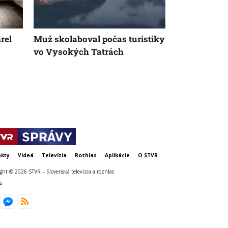
rel
Muž skolaboval počas turistiky
V Tatrách sa
vo Vysokých Tatrách
karanténnu 
kamzíky
kty
Videá
Televízia
Rozhlas
Aplikácie
O STVR
ght © 2026 STVR – Slovenská televízia a rozhlas
s