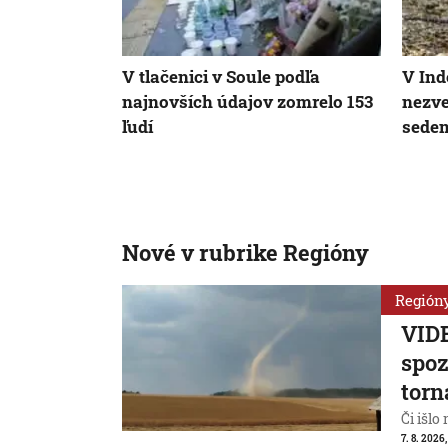
V tlačenici v Soule podľa
V Ind
najnovších údajov zomrelo 153
nezve
ľudí
sede
Nové v rubrike Regióny
Región
VIDE
spoz
torn
Či išlo
7. 8. 2026,