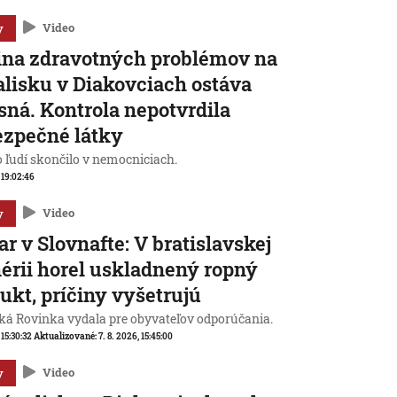
y
Video
ina zdravotných problémov na
lisku v Diakovciach ostáva
sná. Kontrola nepotvrdila
zpečné látky
o ľudí skončilo v nemocniciach.
, 19:02:46
y
Video
ar v Slovnafte: V bratislavskej
nérii horel uskladnený ropný
ukt, príčiny vyšetrujú
ká Rovinka vydala pre obyvateľov odporúčania.
 15:30:32
Aktualizované:
7. 8. 2026, 15:45:00
y
Video