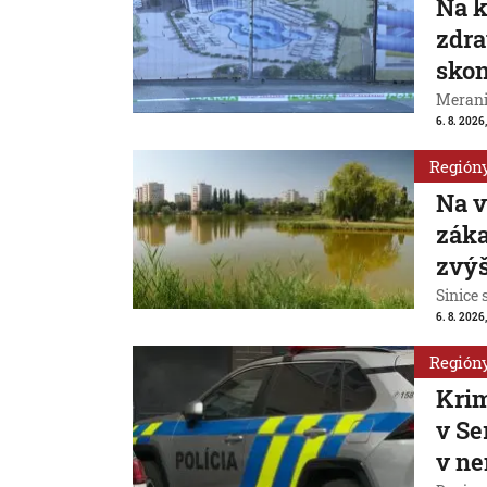
Na k
zdra
skon
Merani
6. 8. 2026
Región
Na v
záka
zvýš
Sinice 
6. 8. 2026,
Región
Krim
v Se
v n