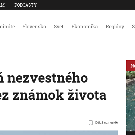
AM
PODCASTY
minúte
Slovensko
Svet
Ekonomika
Regióny
Š
N
ň nezvestného
bez známok života
.
Odlož na neskôr