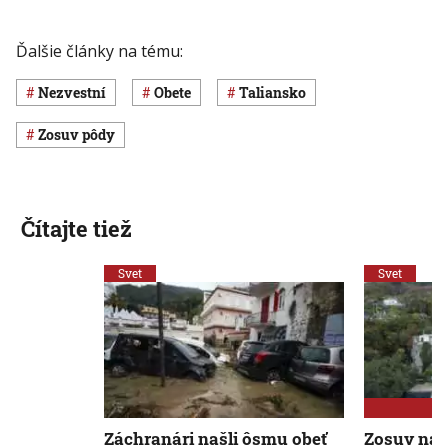
Ďalšie články na tému:
nezvestní
obete
Taliansko
zosuv pôdy
Čítajte tiež
Svet
Svet
Záchranári našli ôsmu obeť
Zosuv na I