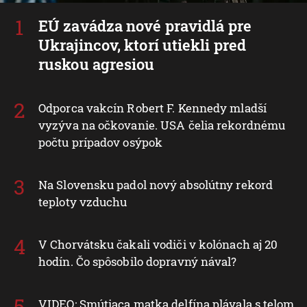
EÚ zavádza nové pravidlá pre
Ukrajincov, ktorí utiekli pred
ruskou agresiou
Odporca vakcín Robert F. Kennedy mladší
vyzýva na očkovanie. USA čelia rekordnému
počtu prípadov osýpok
Na Slovensku padol nový absolútny rekord
teploty vzduchu
V Chorvátsku čakali vodiči v kolónach aj 20
hodín. Čo spôsobilo dopravný nával?
VIDEO: Smútiaca matka delfína plávala s telom