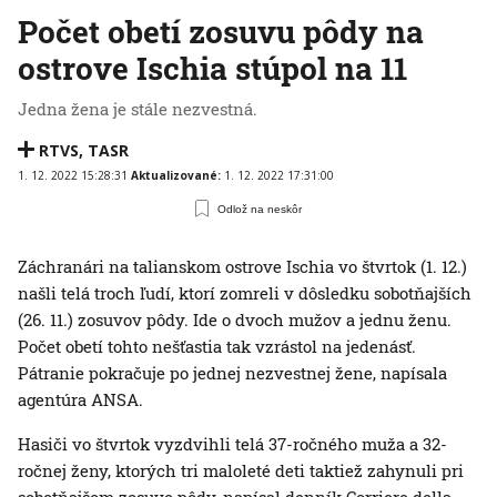
Počet obetí zosuvu pôdy na
ostrove Ischia stúpol na 11
Jedna žena je stále nezvestná.
RTVS
,
TASR
1. 12. 2022 15:28:31
Aktualizované:
1. 12. 2022 17:31:00
Odlož na neskôr
Záchranári na talianskom ostrove Ischia vo štvrtok (1. 12.)
našli telá troch ľudí, ktorí zomreli v dôsledku sobotňajších
(26. 11.) zosuvov pôdy. Ide o dvoch mužov a jednu ženu.
Počet obetí tohto nešťastia tak vzrástol na jedenásť.
Pátranie pokračuje po jednej nezvestnej žene, napísala
agentúra ANSA.
Hasiči vo štvrtok vyzdvihli telá 37-ročného muža a 32-
ročnej ženy, ktorých tri maloleté deti taktiež zahynuli pri