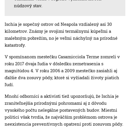
núdzový stav.
Ischia je sopečný ostrov od Neapola vzdialený asi 30
kilometrov. Známy je svojimi termálnymi kúpeľmi a
malebným pobrežím, no je veľmi náchylný na prírodné
katastrofy.
V spomínanom mestečku Casamicciola Terme zomreli v
roku 2017 dvaja ľudia v dôsledku zemetrasenia s
magnitúdou 4. V roku 2006 a 2009 mestečko zasiahli aj
ďalšie dva zosuvy pôdy, ktoré si vyžiadali životy piatich
ľudí.
Mnohí odborníci a aktivisti tiež upozorňujú, že Ischia je
zraniteľnejšia prírodnými pohromami aj z dôvodu
vysokého počtu nelegálne postavených budov. Miestni
politici však tvrdia, že najväčším problémom ostrova je
neexistencia preventívnych opatrení proti zosuvom pôdy.