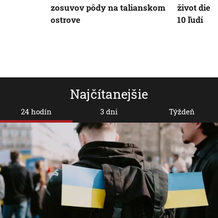
zosuvov pôdy na talianskom
život dieť
ostrove
10 ľudí
Najčítanejšie
24 hodín
3 dni
Týždeň