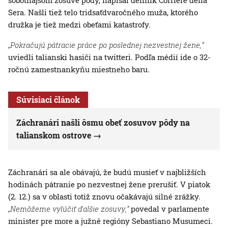
sobotňajšom zosuve pôdy, napísal denník Corriere della
Sera. Našli tiež telo tridsaťdvaročného muža, ktorého
družka je tiež medzi obeťami katastrofy.
„Pokračujú pátracie práce po poslednej nezvestnej žene,“
uviedli talianski hasiči na twitteri. Podľa médií ide o 32-
ročnú zamestnankyňu miestneho baru.
Súvisiaci článok
Záchranári našli ôsmu obeť zosuvov pôdy na
talianskom ostrove
Záchranári sa ale obávajú, že budú musieť v najbližších
hodinách pátranie po nezvestnej žene prerušiť. V piatok
(2. 12.) sa v oblasti totiž znovu očakávajú silné zrážky.
„Nemôžeme vylúčiť ďalšie zosuvy,“
povedal v parlamente
minister pre more a južné regióny Sebastiano Musumeci.