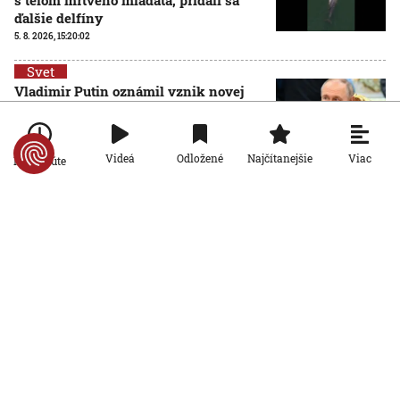
ďalšie delfíny
5. 8. 2026, 15:20:02
Svet
Vladimir Putin oznámil vznik novej
armádnej zložky. Tvoria ju bezpilotné
systémy
5. 8. 2026, 14:47:04
Viac
Videá
Odložené
Najčítanejšie
Po minúte
Svet
VIDEO: Rokovanie v brazílskom
regionálnom parlamente prerušila milá
návšteva. Skupinka kapybár vošla do
budovy hlavným vchodom
5. 8. 2026, 13:53:13
Svet
Washington Post: Trumpova rétorika už
svetových lídrov nevzrušuje. Jeho
vyhrážky a ultimáta zostávajú
nenaplnené
5. 8. 2026, 12:48:50