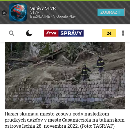
Správy STVR
ZOBRAZIŤ
STVR
BEZPLATNÉ - V Google Play
24
Hasiči skúmajú miesto zosuvu pôdy následkom
prudkých dažďov v meste Casamicciola na talianskom
ostrove Ischia 28. novembra 2022.
(Foto: TASR/AP)