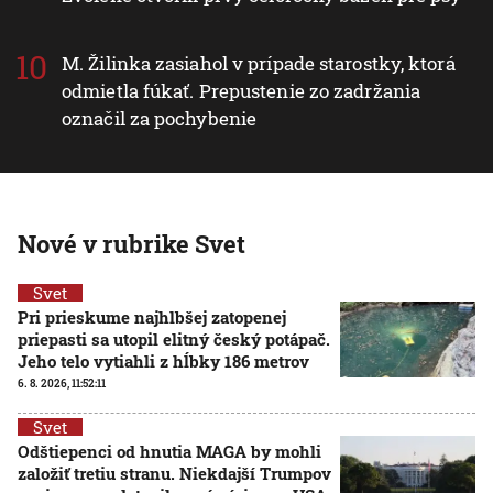
M. Žilinka zasiahol v prípade starostky, ktorá
odmietla fúkať. Prepustenie zo zadržania
označil za pochybenie
Nové v rubrike Svet
Svet
Pri prieskume najhlbšej zatopenej
priepasti sa utopil elitný český potápač.
Jeho telo vytiahli z hĺbky 186 metrov
6. 8. 2026, 11:52:11
Svet
Odštiepenci od hnutia MAGA by mohli
založiť tretiu stranu. Niekdajší Trumpov