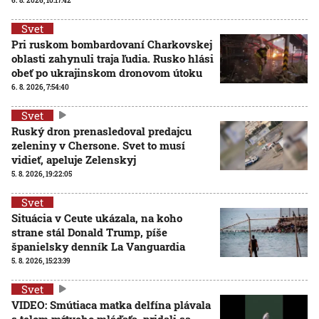
6. 8. 2026, 10:17:42
Svet
Pri ruskom bombardovaní Charkovskej
oblasti zahynuli traja ľudia. Rusko hlási
obeť po ukrajinskom dronovom útoku
6. 8. 2026, 7:54:40
Svet
Ruský dron prenasledoval predajcu
zeleniny v Chersone. Svet to musí
vidieť, apeluje Zelenskyj
5. 8. 2026, 19:22:05
Svet
Situácia v Ceute ukázala, na koho
strane stál Donald Trump, píše
španielsky denník La Vanguardia
5. 8. 2026, 15:23:39
Svet
VIDEO: Smútiaca matka delfína plávala
s telom mŕtveho mláďaťa, pridali sa