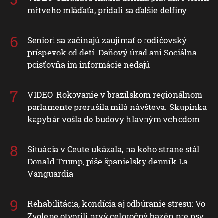
mŕtveho mláďaťa, pridali sa ďalšie delfíny
Seniori sa začínajú zaujímať o rodičovský
príspevok od detí. Daňový úrad ani Sociálna
poisťovňa im informácie nedajú
VIDEO: Rokovanie v brazílskom regionálnom
parlamente prerušila milá návšteva. Skupinka
kapybár vošla do budovy hlavným vchodom
Situácia v Ceute ukázala, na koho strane stál
Donald Trump, píše španielsky denník La
Vanguardia
Rehabilitácia, kondícia aj odbúranie stresu: Vo
Zvolene otvorili prvý celoročný bazén pre psy