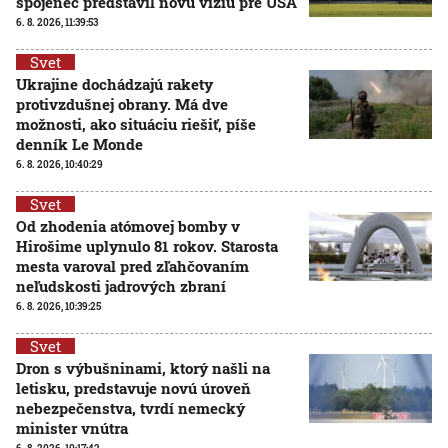
spojenec predstavil novú víziu pre USA
6. 8. 2026, 11:39:53
Svet
Ukrajine dochádzajú rakety
protivzdušnej obrany. Má dve
možnosti, ako situáciu riešiť, píše
denník Le Monde
6. 8. 2026, 10:40:29
Svet
Od zhodenia atómovej bomby v
Hirošime uplynulo 81 rokov. Starosta
mesta varoval pred zľahčovaním
neľudskosti jadrových zbraní
6. 8. 2026, 10:39:25
Svet
Dron s výbušninami, ktorý našli na
letisku, predstavuje novú úroveň
nebezpečenstva, tvrdí nemecký
minister vnútra