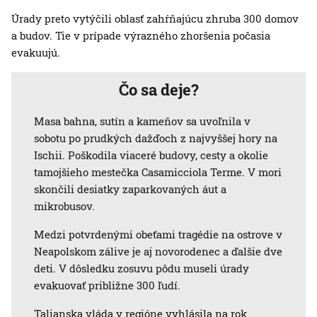
Úrady preto vytýčili oblasť zahŕňajúcu zhruba 300 domov
a budov. Tie v prípade výrazného zhoršenia počasia
evakuujú.
Čo sa deje?
Masa bahna, sutín a kameňov sa uvoľnila v
sobotu po prudkých dažďoch z najvyššej hory na
Ischii. Poškodila viaceré budovy, cesty a okolie
tamojšieho mestečka Casamicciola Terme. V mori
skončili desiatky zaparkovaných áut a
mikrobusov.
Medzi potvrdenými obeťami tragédie na ostrove v
Neapolskom zálive je aj novorodenec a ďalšie dve
deti. V dôsledku zosuvu pôdu museli úrady
evakuovať približne 300 ľudí.
Talianska vláda v regióne vyhlásila na rok