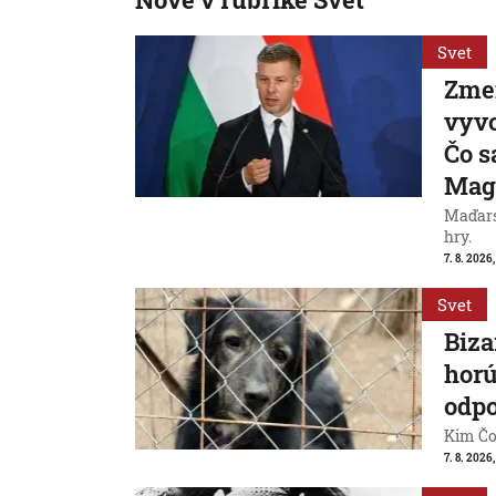
Svet
Zme
vyvo
Čo s
Mag
Maďarsk
hry.
7. 8. 2026,
Svet
Biza
horú
odpo
Kim Čon
7. 8. 2026,