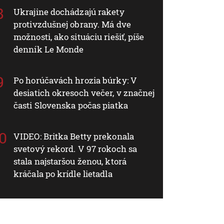
Ukrajine dochádzajú rakety
protivzdušnej obrany. Má dve
možnosti, ako situáciu riešiť, píše
denník Le Monde
Po horúčavách hrozia búrky: V
desiatich okresoch večer, v značnej
časti Slovenska počas piatka
VIDEO: Britka Betty prekonala
svetový rekord. V 97 rokoch sa
stala najstaršou ženou, ktorá
kráčala po krídle lietadla