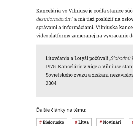
Kancelária vo Vilniuse je podľa stanice sú
dezinformáciám“
a má tiež poslúžiť na osl
správami a informáciami. Vilniuska kancel
videoplatformy zameranej na vyvracanie de
Litovčania a Lotyši počúvali
„Slobodnú 
1975. Kancelárie v Rige a Vilniuse stan
Sovietskeho zväzu a získaní nezávislos
2004.
Ďalšie články na tému:
Bielorusko
Litva
novinári