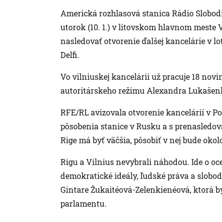
Americká rozhlasová stanica Rádio Slobod
utorok (10. 1.) v litovskom hlavnom meste 
nasledovať otvorenie ďalšej kancelárie v lo
Delfi.
Vo vilniuskej kancelárii už pracuje 18 novi
autoritárskeho režimu Alexandra Lukašenk
RFE/RL avizovala otvorenie kancelárií v Po
pôsobenia stanice v Rusku a s prenasledov
Rige má byť väčšia, pôsobiť v nej bude okol
Rigu a Vilnius nevybrali náhodou. Ide o oc
demokratické ideály, ľudské práva a slobod
Gintare Žukaitéová-Zelenkienéová, ktorá bý
parlamentu.