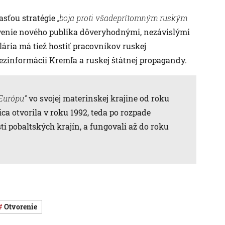
časťou stratégie
„boja proti všadeprítomným ruským
ovenie nového publika dôveryhodnými, nezávislými
ária má tiež hostiť pracovníkov ruskej
zinformácií Kremľa a ruskej štátnej propagandy.
Európu“
vo svojej materinskej krajine od roku
ica otvorila v roku 1992, teda po rozpade
ti pobaltských krajín, a fungovali až do roku
otvorenie