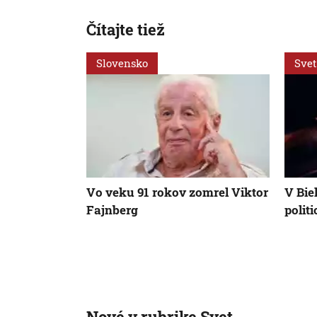
Čítajte tiež
Slovensko
Svet
Vo veku 91 rokov zomrel Viktor
V Bie
Fajnberg
polit
Nové v rubrike Svet