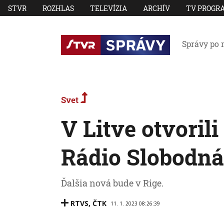
STVR
ROZHLAS
TELEVÍZIA
ARCHÍV
TV PROGR
Správy po 
Svet
V Litve otvoril
Rádio Slobodná
Ďalšia nová bude v Rige.
RTVS
,
ČTK
11. 1. 2023 08:26:39