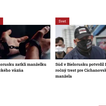
Svet
lorusku zatkli manželku
Súd v Bielorusku potvrdil 
ického väzňa
ročný trest pre Cichanovs
manžela