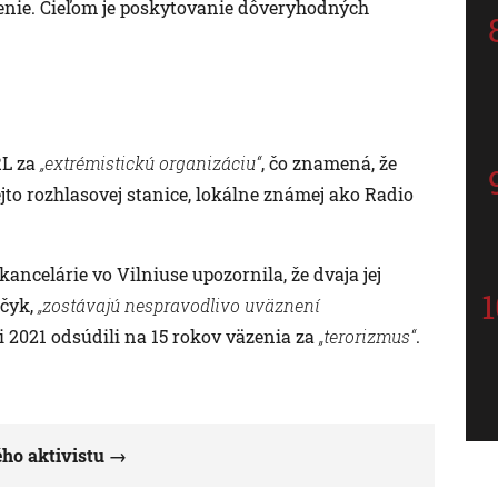
renie. Cieľom je poskytovanie dôveryhodných
RL za
„extrémistickú organizáciu“
, čo znamená, že
ejto rozhlasovej stanice, lokálne známej ako Radio
ncelárie vo Vilniuse upozornila, že dvaja jej
ečyk,
„zostávajú nespravodlivo uväznení
i 2021 odsúdili na 15 rokov väzenia za
„terorizmus“
.
ého aktivistu