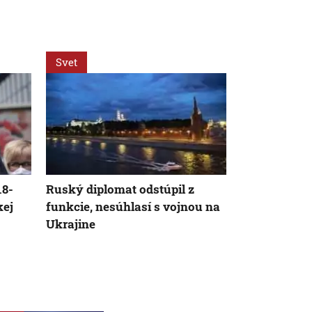
Svet
Svet
18-
Ruský diplomat odstúpil z
Zmeny vo v
kej
funkcie, nesúhlasí s vojnou na
médiách vyv
Ukrajine
veľkú pozorn
po nástupe 