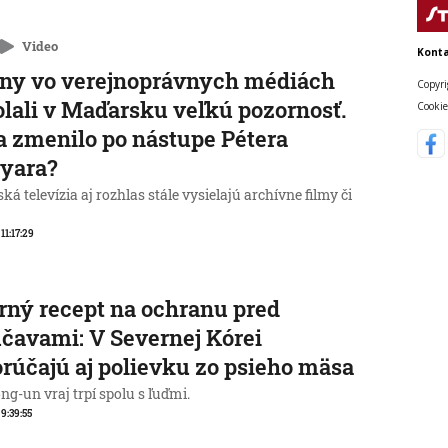
Video
Konta
ny vo verejnoprávnych médiách
Copyri
lali v Maďarsku veľkú pozornosť.
Cookie
a zmenilo po nástupe Pétera
yara?
á televízia aj rozhlas stále vysielajú archívne filmy či
 11:17:29
rný recept na ochranu pred
čavami: V Severnej Kórei
rúčajú aj polievku zo psieho mäsa
g-un vraj trpí spolu s ľuďmi.
 9:39:55