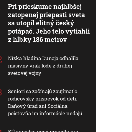
Pri prieskume najhlbšej
zatopenej priepasti sveta
sa utopil elitný český
potápač. Jeho telo vytiahli
z hĺbky 186 metrov
Nízka hladina Dunaja odhalila
masívny vrak lode z druhej
svetovej vojny
Seniori sa začínajú zaujímať o
rodičovský príspevok od detí.
Daňový úrad ani Sociálna
poisťovňa im informácie nedajú
EÚ zavádza nové pravidlá pre