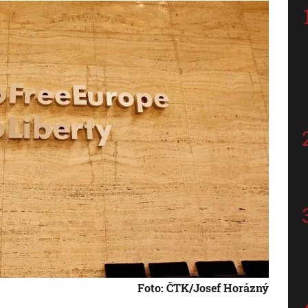
Foto: ČTK/Josef Horázný