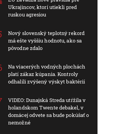
Ukrajincov, ktorí utiekli pred
ruskou agresiou
Nový slovenský teplotný rekord
má ešte vyššiu hodnotu, ako sa
pôvodne zdalo
Na viacerých vodných plochách
platí zákaz kúpania. Kontroly
odhalili zvýšený výskyt baktérií
VIDEO: Dunajská Streda utŕžila v
holandskom Twente debakel, v
domácej odvete sa bude pokúšať o
nemožné