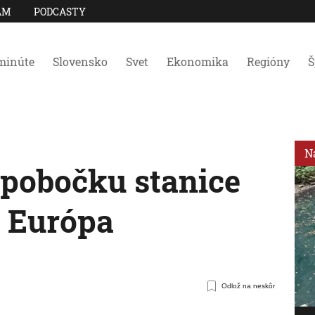
AM
PODCASTY
minúte
Slovensko
Svet
Ekonomika
Regióny
Š
N
i pobočku stanice
 Európa
Odlož na neskôr