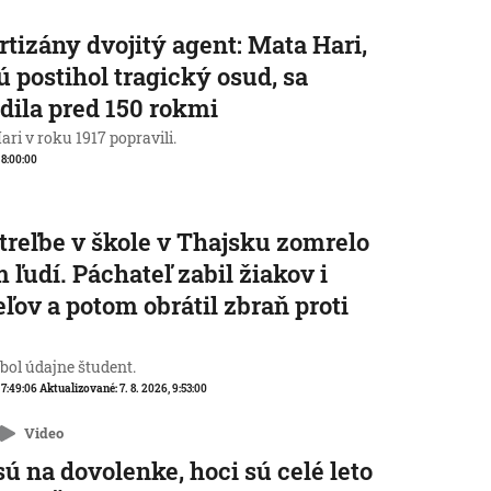
rtizány dvojitý agent: Mata Hari,
ú postihol tragický osud, sa
dila pred 150 rokmi
ri v roku 1917 popravili.
, 8:00:00
streľbe v škole v Thajsku zomrelo
 ľudí. Páchateľ zabil žiakov i
eľov a potom obrátil zbraň proti
e
 bol údajne študent.
, 7:49:06
Aktualizované:
7. 8. 2026, 9:53:00
Video
sú na dovolenke, hoci sú celé leto