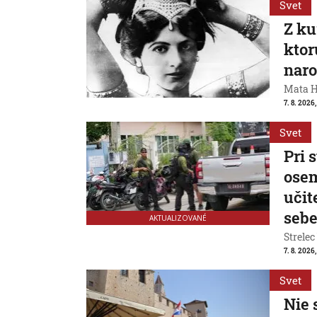
Svet
Z ku
ktor
naro
Mata Ha
7. 8. 2026
Svet
Pri 
osem
učit
seb
AKTUALIZOVANÉ
Strelec
7. 8. 2026
Svet
Nie 