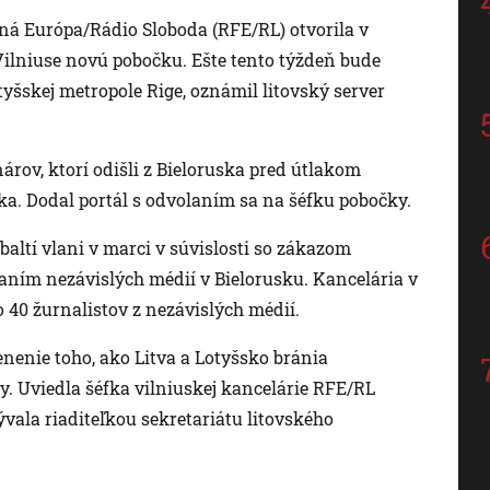
ná Európa/Rádio Sloboda (RFE/RL) otvorila v
Vilniuse novú pobočku. Ešte tento týždeň bude
tyšskej metropole Rige, oznámil litovský server
nárov, ktorí odišli z Bieloruska pred útlakom
a. Dodal portál s odvolaním sa na šéfku pobočky.
baltí vlani v marci v súvislosti so zákazom
aním nezávislých médií v Bielorusku. Kancelária v
o 40 žurnalistov z nezávislých médií.
enenie toho, ako Litva a Lotyšsko bránia
y. Uviedla šéfka vilniuskej kancelárie RFE/RL
vala riaditeľkou sekretariátu litovského