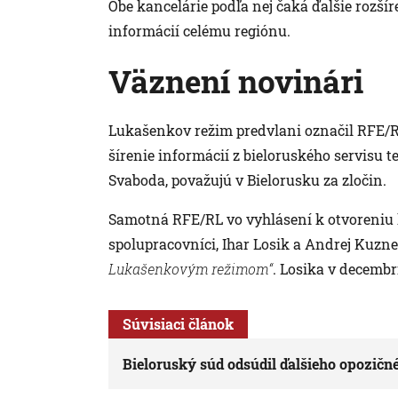
Obe kancelárie podľa nej čaká ďalšie rozší
informácií celému regiónu.
Väznení novinári
Lukašenkov režim predvlani označil RFE/
šírenie informácií z bieloruského servisu t
Svaboda, považujú v Bielorusku za zločin.
Samotná RFE/RL vo vyhlásení k otvoreniu ka
spolupracovníci, Ihar Losik a Andrej Kuzn
Lukašenkovým režimom“
. Losika v decembr
Súvisiaci článok
Bieloruský súd odsúdil ďalšieho opozičn