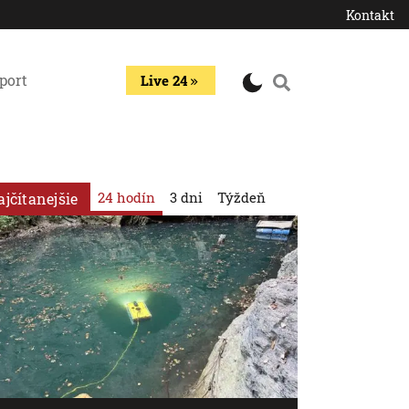
Kontakt
port
Live 24
24 hodín
3 dni
Týždeň
ajčítanejšie