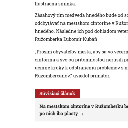
Ilustračná snímka.
Zásahový tím medveďa hnedého bude od sobo
odchytávať na mestskom cintoríne v Ružom
hnedého. Následne ich pod dohľadom veter
Ružomberka Ľubomír Kubáň.
„Prosím obyvateľov mesta, aby sa vo večer
cintorína a svojou prítomnosťou nerušili p
účinné kroky k odstráneniu problémov s m
Ružomberčanov,“ uviedol primátor.
Súvisiaci článok
Na mestskom cintoríne v Ružomberku boj
po nich iba plasty