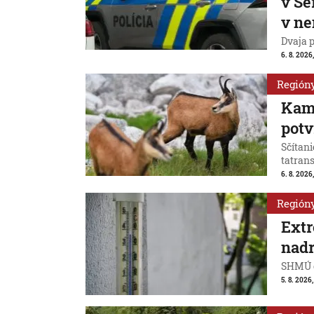
v Se
v n
Dvaja 
6. 8. 2026
Región
Kamz
potv
Sčítan
tatran
6. 8. 2026
Región
Extr
nadr
SHMÚ o
5. 8. 2026