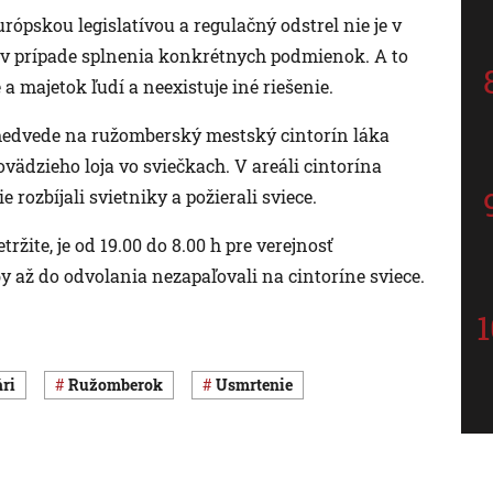
ópskou legislatívou a regulačný odstrel nie je v
 v prípade splnenia konkrétnych podmienok. A to
 a majetok ľudí a neexistuje iné riešenie.
medvede na ružomberský mestský cintorín láka
ädzieho loja vo sviečkach. V areáli cintorína
 rozbíjali svietniky a požierali sviece.
ržite, je od 19.00 do 8.00 h pre verejnosť
y až do odvolania nezapaľovali na cintoríne sviece.
ári
Ružomberok
usmrtenie