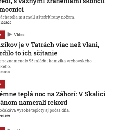
redi, s vážnymi zraneniami skončil
emocnici
páchatelia mu mali uštedriť rany nožom.
, 12:32:20
y
Video
íkov je v Tatrách viac než vlani,
rdilo to ich sčítanie
ie zaznamenalo 95 mláďat kamzíka vrchovského
ského.
, 8:00:00
y
émne teplá noc na Záhorí: V Skalici
ánom namerali rekord
čakáva vysoké teploty aj počas dňa.
, 9:24:39