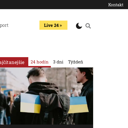
Kontakt
port
Live 24
24 hodín
3 dni
Týždeň
ajčítanejšie