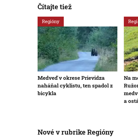
Čítajte tiež
Regióny
Reg
Medveď v okrese Prievidza
Na me
naháňal cyklistu, ten spadol z
Ružo
bicykla
medve
a ost
Nové v rubrike Regióny