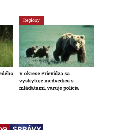
Regióny
Regióny
edého
V okrese Prievidza sa
Medveď na 1
vyskytuje medvedica s
uviazol v k
mláďatami, varuje polícia
Zásahový tí
vyslobodil