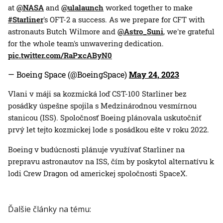
at
@NASA
and
@ulalaunch
worked together to make
#Starliner
's OFT-2 a success. As we prepare for CFT with
astronauts Butch Wilmore and
@Astro_Suni
, we're grateful
for the whole team's unwavering dedication.
pic.twitter.com/RaPxcAByN0
— Boeing Space (@BoeingSpace)
May 24, 2023
Vlani v máji sa kozmická loď CST-100 Starliner bez
posádky úspešne spojila s Medzinárodnou vesmírnou
stanicou (ISS). Spoločnosť Boeing plánovala uskutočniť
prvý let tejto kozmickej lode s posádkou ešte v roku 2022.
Boeing v budúcnosti plánuje využívať Starliner na
prepravu astronautov na ISS, čím by poskytol alternatívu k
lodi Crew Dragon od americkej spoločnosti SpaceX.
Ďalšie články na tému: