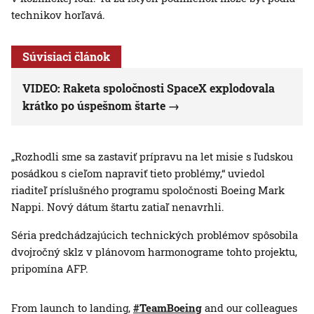
technikov horľavá.
Súvisiaci článok
VIDEO: Raketa spoločnosti SpaceX explodovala
krátko po úspešnom štarte
„Rozhodli sme sa zastaviť prípravu na let misie s ľudskou
posádkou s cieľom napraviť tieto problémy,“ uviedol
riaditeľ príslušného programu spoločnosti Boeing Mark
Nappi. Nový dátum štartu zatiaľ nenavrhli.
Séria predchádzajúcich technických problémov spôsobila
dvojročný sklz v plánovom harmonograme tohto projektu,
pripomína AFP.
From launch to landing,
#TeamBoeing
and our colleagues