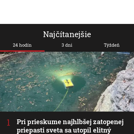
Najčítanejšie
24 hodín
3 dni
Týždeň
Pri prieskume najhlbšej zatopenej
priepasti sveta sa utopil elitný