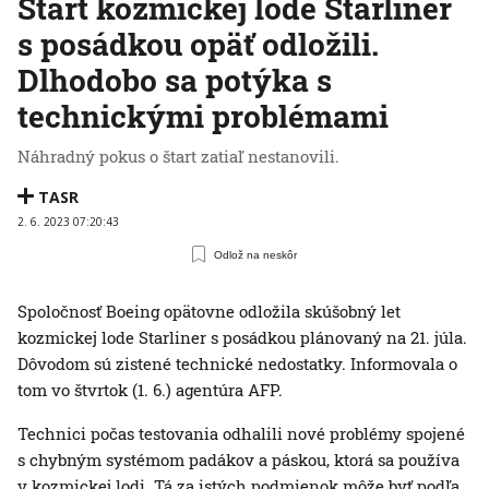
Štart kozmickej lode Starliner
s posádkou opäť odložili.
Dlhodobo sa potýka s
technickými problémami
Náhradný pokus o štart zatiaľ nestanovili.
TASR
2. 6. 2023 07:20:43
Odlož na neskôr
Spoločnosť Boeing opätovne odložila skúšobný let
kozmickej lode Starliner s posádkou plánovaný na 21. júla.
Dôvodom sú zistené technické nedostatky. Informovala o
tom vo štvrtok (1. 6.) agentúra AFP.
Technici počas testovania odhalili nové problémy spojené
s chybným systémom padákov a páskou, ktorá sa používa
v kozmickej lodi. Tá za istých podmienok môže byť podľa