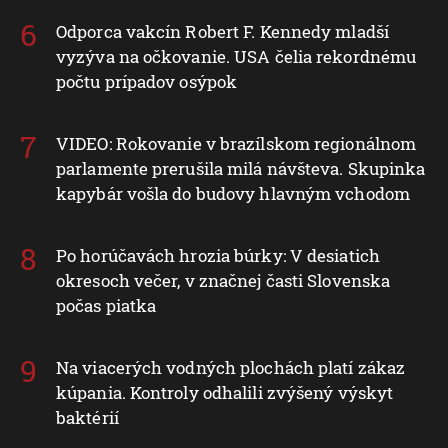
Odporca vakcín Robert F. Kennedy mladší
vyzýva na očkovanie. USA čelia rekordnému
počtu prípadov osýpok
VIDEO: Rokovanie v brazílskom regionálnom
parlamente prerušila milá návšteva. Skupinka
kapybár vošla do budovy hlavným vchodom
Po horúčavách hrozia búrky: V desiatich
okresoch večer, v značnej časti Slovenska
počas piatka
Na viacerých vodných plochách platí zákaz
kúpania. Kontroly odhalili zvýšený výskyt
baktérií