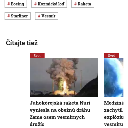
Boeing
kozmická loď
raketa
Starliner
vesmír
Čítajte tiež
Svet
Svet
Juhokórejská raketa Nuri
Medzináro
vyniesla na obežnú dráhu
zachytil 
Zeme osem vesmírnych
explóziu v
družíc
vesmíru. T