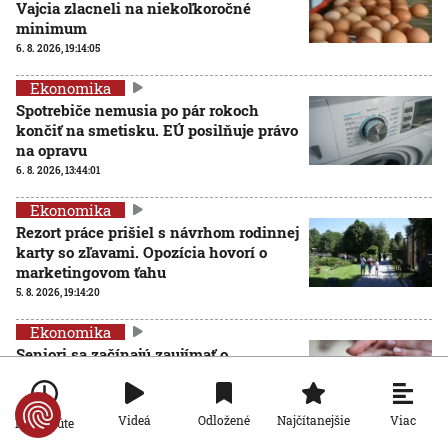
Vajcia zlacneli na niekoľkoročné
minimum
6. 8. 2026, 19:14:05
Ekonomika
Spotrebiče nemusia po pár rokoch
končiť na smetisku. EÚ posilňuje právo
na opravu
6. 8. 2026, 13:44:01
Ekonomika
Rezort práce prišiel s návrhom rodinnej
karty so zľavami. Opozícia hovorí o
marketingovom ťahu
5. 8. 2026, 19:14:20
Ekonomika
Seniori sa začínajú zaujímať o
rodičovský príspevok od detí. Daňový
úrad ani Sociálna poisťovňa im
informácie nedajú
Viac
Videá
Odložené
Najčítanejšie
Po minúte
5. 8. 2026, 19:08:24