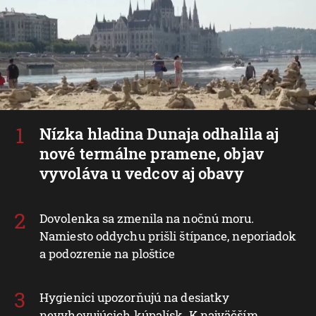
Nízka hladina Dunaja odhalila aj
nové termálne pramene, objav
vyvoláva u vedcov aj obavy
Dovolenka sa zmenila na nočnú moru.
Namiesto oddychu prišli štípance, neporiadok
a podozrenie na ploštice
Hygienici upozorňujú na desiatky
nevyhovujúcich kúpalísk. K najväčším