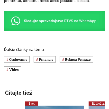
preniknúť, ukradnúť niečo alebo poškodiť,“ dodala.
Ďalšie články na tému:
cestovanie
Financie
relácia Peniaze
Video
Čítajte tiež
Svet
Rádiožurnál