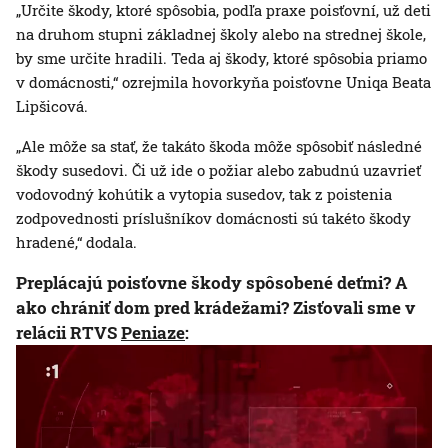
„Určite škody, ktoré spôsobia, podľa praxe poisťovní, už deti
na druhom stupni základnej školy alebo na strednej škole,
by sme určite hradili. Teda aj škody, ktoré spôsobia priamo
v domácnosti,“ ozrejmila hovorkyňa poisťovne Uniqa Beata
Lipšicová.
„Ale môže sa stať, že takáto škoda môže spôsobiť následné
škody susedovi. Či už ide o požiar alebo zabudnú uzavrieť
vodovodný kohútik a vytopia susedov, tak z poistenia
zodpovednosti príslušníkov domácnosti sú takéto škody
hradené,“ dodala.
Preplácajú poisťovne škody spôsobené deťmi? A
ako chrániť dom pred krádežami? Zisťovali sme v
relácii RTVS
Peniaze
: