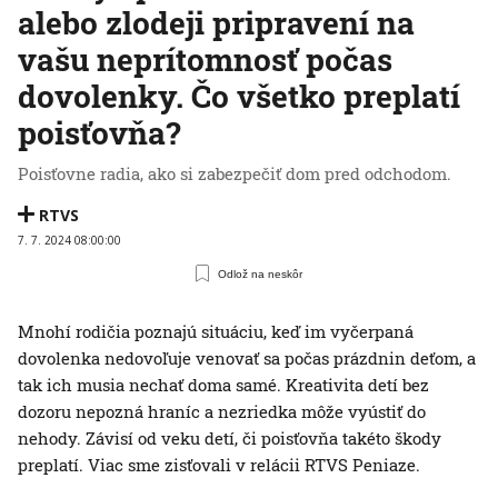
alebo zlodeji pripravení na
vašu neprítomnosť počas
dovolenky. Čo všetko preplatí
poisťovňa?
Poisťovne radia, ako si zabezpečiť dom pred odchodom.
RTVS
7. 7. 2024 08:00:00
Odlož na neskôr
Mnohí rodičia poznajú situáciu, keď im vyčerpaná
dovolenka nedovoľuje venovať sa počas prázdnin deťom, a
tak ich musia nechať doma samé. Kreativita detí bez
dozoru nepozná hraníc a nezriedka môže vyústiť do
nehody. Závisí od veku detí, či poisťovňa takéto škody
preplatí. Viac sme zisťovali v relácii RTVS Peniaze.