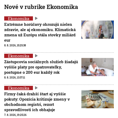
Nové v rubrike Ekonomika
Ekonomika
Extrémne horúčavy ohrozujú nielen
zdravie, ale aj ekonomiku. Klimatická
zmena už Európu stála stovky miliárd
eur
8. 8. 2026, 15:25:38
Ekonomika
Zástupcovia sociálnych služieb žiadajú
vyššie platy pre opatrovateľky,
postupne o 200 eur každý rok
8. 8. 2026, 13:37:11
Ekonomika
Firmy čaká drahší štart aj vyššie
pokuty: Opozícia kritizuje zmeny v
obchodnom registri, rezort
spravodlivosti ich obhajuje
7. 8. 2026, 19:25:26