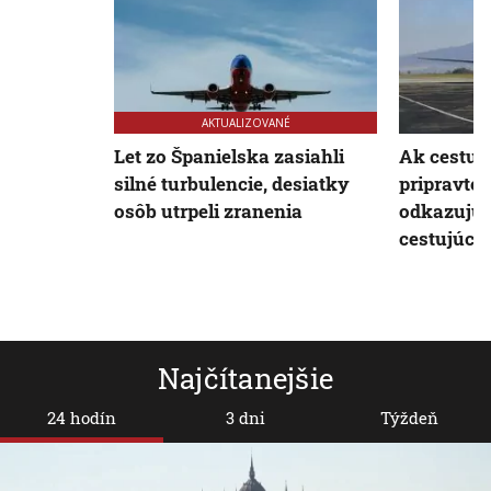
AKTUALIZOVANÉ
Let zo Španielska zasiahli
Ak cestuje
silné turbulencie, desiatky
pripravte 
osôb utrpeli zranenia
odkazujú 
cestujúci
Najčítanejšie
24 hodín
3 dni
Týždeň