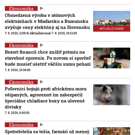
Ekonomika
Obmedzená výroba v atómových
elektrárňach v Maďarsku a Rumunsku
zvyšuje ceny elektriny aj na Slovensku
AKTUALIZOVANÉ
7. 8. 2026, 11:59:41
Aktualizované:
7. 8. 2026, 19:21:00
Ekonomika
Rezort financií chce znížiť prémiu na
stavebné sporenie. Po novom si sporiteľ
bude musieť ušetriť väčšiu sumu peňazí
7. 8. 2026, 10:34:48
Ekonomika
Poľovníci bojujú proti africkému moru
ošípaných, agrorezort im zabezpečil
špeciálne chladiace boxy na ulovené
diviaky
7. 8. 2026, 6:00:00
Ekonomika
Spotrebitelia sa tešia, farmári už menej: