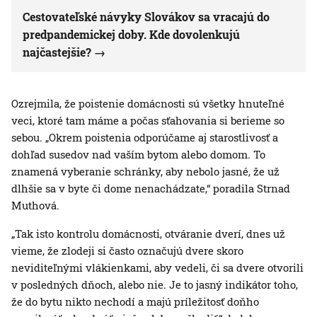
Cestovateľské návyky Slovákov sa vracajú do
predpandemickej doby. Kde dovolenkujú
najčastejšie?
Ozrejmila, že poistenie domácnosti sú všetky hnuteľné
veci, ktoré tam máme a počas sťahovania si berieme so
sebou. „Okrem poistenia odporúčame aj starostlivosť a
dohľad susedov nad vaším bytom alebo domom. To
znamená vyberanie schránky, aby nebolo jasné, že už
dlhšie sa v byte či dome nenachádzate,“ poradila Strnad
Muthová.
„Tak isto kontrolu domácnosti, otváranie dverí, dnes už
vieme, že zlodeji si často označujú dvere skoro
neviditeľnými vlákienkami, aby vedeli, či sa dvere otvorili
v posledných dňoch, alebo nie. Je to jasný indikátor toho,
že do bytu nikto nechodí a majú príležitosť doňho