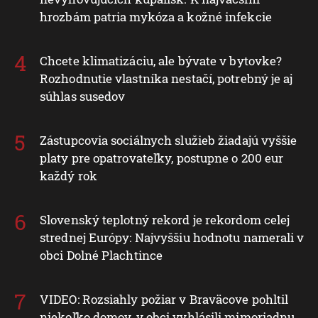
hrozbám patria mykóza a kožné infekcie
Chcete klimatizáciu, ale bývate v bytovke?
Rozhodnutie vlastníka nestačí, potrebný je aj
súhlas susedov
Zástupcovia sociálnych služieb žiadajú vyššie
platy pre opatrovateľky, postupne o 200 eur
každý rok
Slovenský teplotný rekord je rekordom celej
strednej Európy: Najvyššiu hodnotu namerali v
obci Dolné Plachtince
VIDEO: Rozsiahly požiar v Braväcove pohltil
niekoľko domov, v obci vyhlásili mimoriadnu