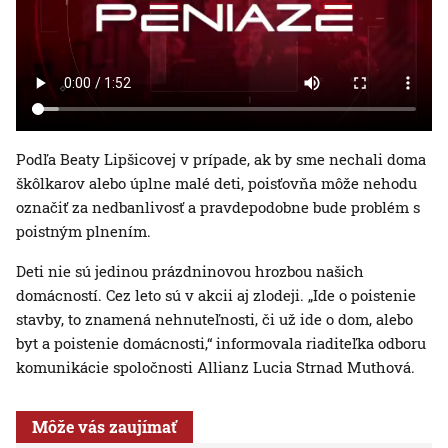
Podľa Beaty Lipšicovej v prípade, ak by sme nechali doma
škôlkarov alebo úplne malé deti, poisťovňa môže nehodu
označiť za nedbanlivosť a pravdepodobne bude problém s
poistným plnením.
Deti nie sú jedinou prázdninovou hrozbou našich
domácností. Cez leto sú v akcii aj zlodeji. „Ide o poistenie
stavby, to znamená nehnuteľnosti, či už ide o dom, alebo
byt a poistenie domácnosti,“ informovala riaditeľka odboru
komunikácie spoločnosti Allianz Lucia Strnad Muthová.
Môže vás zaujímať