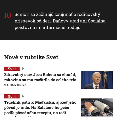
Seniori sa začínajú zaujímať o rodičovský
príspevok od detí. Daňový úrad ani Sociálna
poisťovňa im informácie nedajú
Nové v rubrike Svet
Svet
Zdravotný stav Joea Bidena sa zhoršil,
rakovina sa mu rozšírila do celého tela
9. 8. 2026, 11:07:22
Svet
Trdelník patrí k Maďarsku, aj keď jeho
pôvod je inde. Na Balatone ho pečú
podľa pôvodného receptu, no radi