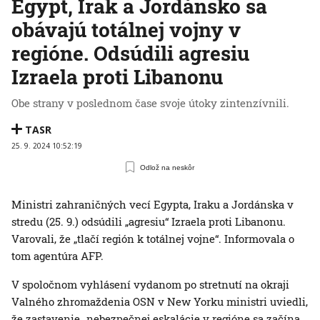
Egypt, Irak a Jordánsko sa
obávajú totálnej vojny v
regióne. Odsúdili agresiu
Izraela proti Libanonu
Obe strany v poslednom čase svoje útoky zintenzívnili.
TASR
25. 9. 2024 10:52:19
Odlož na neskôr
Ministri zahraničných vecí Egypta, Iraku a Jordánska v
stredu (25. 9.) odsúdili „agresiu“ Izraela proti Libanonu.
Varovali, že „tlačí región k totálnej vojne“. Informovala o
tom agentúra AFP.
V spoločnom vyhlásení vydanom po stretnutí na okraji
Valného zhromaždenia OSN v New Yorku ministri uviedli,
že zastavenie „nebezpečnej eskalácie v regióne sa začína