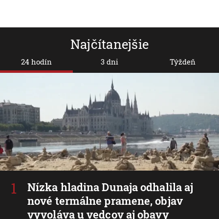
Najčítanejšie
24 hodín
3 dni
Týždeň
Nízka hladina Dunaja odhalila aj
nové termálne pramene, objav
vyvoláva u vedcov aj obavy