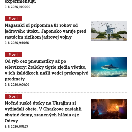
experimentujú
9. 8. 2026, 10:00:00
Svet
Nagasaki si pripomína 81 rokov od
jadrového útoku. Japonsko varuje pred
rastúcim rizikom jadrovej vojny
9. 8. 2026, 9:46:56
Svet
Od rýb cez pneumatiky až po
televízory: Žraloky tigrie zjedia všetko,
v ich žalúdkoch našli vedci prekvapivé
predmety
9. 8. 2026, 9:00:00
Svet
Nočné ruské útoky na Ukrajinu si
vyžiadali obete. V Charkove zasiahli
obytné domy, zranených hlásia aj z
Odesy
9. 8. 2026, 8:57:33