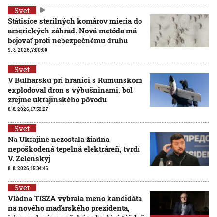
Svet
Státisíce sterilných komárov mieria do
amerických záhrad. Nová metóda má
bojovať proti nebezpečnému druhu
9. 8. 2026, 7:00:00
Svet
V Bulharsku pri hranici s Rumunskom
explodoval dron s výbušninami, bol
zrejme ukrajinského pôvodu
8. 8. 2026, 17:52:27
Svet
Na Ukrajine nezostala žiadna
nepoškodená tepelná elektráreň, tvrdí
V. Zelenskyj
8. 8. 2026, 15:34:46
Svet
Vládna TISZA vybrala meno kandidáta
na nového maďarského prezidenta,