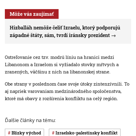
Môže vás zaujímať
Hizballáh nemôže čeliť Izraelu, ktorý podporujú
západné štáty, sám, tvrdí iránsky prezident
Ostreľovanie cez tzv. modrú líniu na hranici medzi
Libanonom a Izraelom si vyžiadalo stovky mŕtvych a
zranených, väčšinu z nich na libanonskej strane.
Obe strany v poslednom čase svoje útoky zintenzívnili. To
aj napriek varovaniam medzinárodného spoločenstva,
ktoré má obavy z rozšírenia konfliktu na celý región.
Ďalšie články na tému:
Blízky východ
izraelsko-palestínsky konflikt