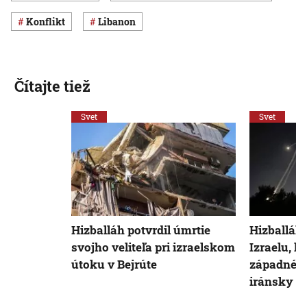
konflikt
Libanon
Čítajte tiež
Svet
Svet
Hizballáh potvrdil úmrtie
Hizballáh 
svojho veliteľa pri izraelskom
Izraelu, k
útoku v Bejrúte
západné št
iránsky p