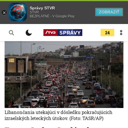
Správy STVR
ZOBRAZIŤ
STVR
BEZPLATNÉ - V Google Play
24
Libanončania utekajúci v dôsledku pokračujúcich
izraelských leteckých útokov.
(Foto: TASR/AP)