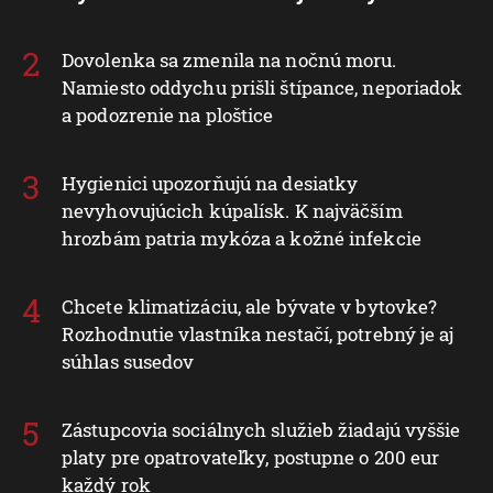
Dovolenka sa zmenila na nočnú moru.
Namiesto oddychu prišli štípance, neporiadok
a podozrenie na ploštice
Hygienici upozorňujú na desiatky
nevyhovujúcich kúpalísk. K najväčším
hrozbám patria mykóza a kožné infekcie
Chcete klimatizáciu, ale bývate v bytovke?
Rozhodnutie vlastníka nestačí, potrebný je aj
súhlas susedov
Zástupcovia sociálnych služieb žiadajú vyššie
platy pre opatrovateľky, postupne o 200 eur
každý rok