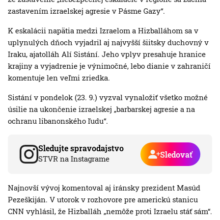
zastavením izraelskej agresie v Pásme Gazy“.
K eskalácii napätia medzi Izraelom a Hizballáhom sa v
uplynulých dňoch vyjadril aj najvyšší šiitsky duchovný v
Iraku, ajatolláh Alí Sistání. Jeho vplyv presahuje hranice
krajiny a vyjadrenie je výnimočné, lebo dianie v zahraničí
komentuje len veľmi zriedka.
Sistání v pondelok (23. 9.) vyzval vynaložiť všetko možné
úsilie na ukončenie izraelskej „barbarskej agresie a na
ochranu libanonského ľudu“.
Sledujte spravodajstvo
Sledovať
STVR na Instagrame
Najnovší vývoj komentoval aj iránsky prezident Masúd
Pezeškiján. V utorok v rozhovore pre americkú stanicu
CNN vyhlásil, že Hizballáh „nemôže proti Izraelu stáť sám“.