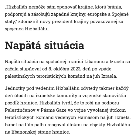
„Hizballáh nemôže sám oponovať krajine, ktorú bránia,
podporujú a zásobujú západné krajiny, európske a Spojené
štáty,“ zdôraznil nový prezident krajiny považovanej za
spojenca Hizballáhu.
Napätá situácia
Napätá situácia na spoločnej hranici Libanonu a Izraela sa
začala stupňovať od 8. októbra 2023, deň po vpáde
palestínskych teroristických kománd na juh Izraela.
Jednotky pod vedením Hizballáhu odvtedy takmer každý
deň útočili na izraelské komunity a vojenské stanovištia
pozdĺž hranice. Hizballáh tvrdí, že to robí na podporu
Palestínčanov v Pásme Gaze vo vojne vyvolanej útokom
teroristických kománd vedených Hamasom na juh Izraela.
Izrael na túto paľbu reagoval útokmi na objekty Hizballáhu
na libanonskej strane hranice.