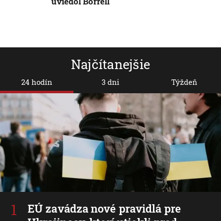
uviedol Borrell
Najčítanejšie
24 hodín
3 dni
Týždeň
EÚ zavádza nové pravidlá pre