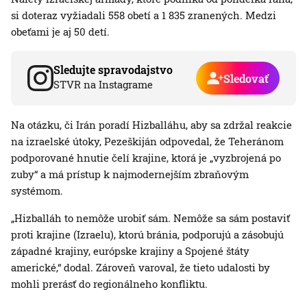
si doteraz vyžiadali 558 obetí a 1 835 zranených. Medzi
obeťami je aj 50 detí.
Sledujte spravodajstvo
Sledovať
STVR na Instagrame
Na otázku, či Irán poradí Hizballáhu, aby sa zdržal reakcie
na izraelské útoky, Pezeškiján odpovedal, že Teheránom
podporované hnutie čelí krajine, ktorá je „vyzbrojená po
zuby“ a má prístup k najmodernejším zbraňovým
systémom.
„Hizballáh to nemôže urobiť sám. Nemôže sa sám postaviť
proti krajine (Izraelu), ktorú bránia, podporujú a zásobujú
západné krajiny, európske krajiny a Spojené štáty
americké,“ dodal. Zároveň varoval, že tieto udalosti by
mohli prerásť do regionálneho konfliktu.