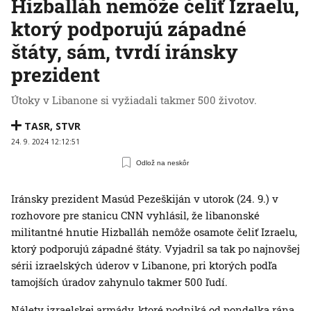
Hizballáh nemôže čeliť Izraelu,
ktorý podporujú západné
štáty, sám, tvrdí iránsky
prezident
Útoky v Libanone si vyžiadali takmer 500 životov.
TASR
,
STVR
24. 9. 2024 12:12:51
Odlož na neskôr
Iránsky prezident Masúd Pezeškiján v utorok (24. 9.) v
rozhovore pre stanicu CNN vyhlásil, že libanonské
militantné hnutie Hizballáh nemôže osamote čeliť Izraelu,
ktorý podporujú západné štáty. Vyjadril sa tak po najnovšej
sérii izraelských úderov v Libanone, pri ktorých podľa
tamojších úradov zahynulo takmer 500 ľudí.
Nálety izraelskej armády, ktoré podniká od pondelka rána,