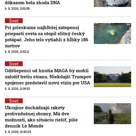
dôkazom bola zhoda DNA
6. 8. 2026, 13:51:58
Svet
Pri prieskume najhlbšej zatopenej
priepasti sveta sa utopil elitný český
potápač. Jeho telo vytiahli z hĺbky 186
metrov
6. 8. 2026, 11:52:11
Svet
Odštiepenci od hnutia MAGA by mohli
založiť tretiu stranu. Niekdajší Trumpov
spojenec predstavil novú víziu pre USA
6. 8. 2026, 11:39:53
Svet
Ukrajine dochádzajú rakety
protivzdušnej obrany. Má dve
možnosti, ako situáciu riešiť, píše
denník Le Monde
6. 8. 2026, 10:40:29