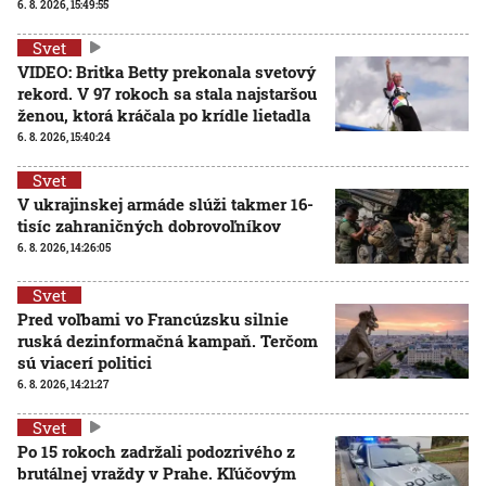
6. 8. 2026, 15:49:55
Svet
VIDEO: Britka Betty prekonala svetový
rekord. V 97 rokoch sa stala najstaršou
ženou, ktorá kráčala po krídle lietadla
6. 8. 2026, 15:40:24
Svet
V ukrajinskej armáde slúži takmer 16-
tisíc zahraničných dobrovoľníkov
6. 8. 2026, 14:26:05
Svet
Pred voľbami vo Francúzsku silnie
ruská dezinformačná kampaň. Terčom
sú viacerí politici
6. 8. 2026, 14:21:27
Svet
Po 15 rokoch zadržali podozrivého z
brutálnej vraždy v Prahe. Kľúčovým