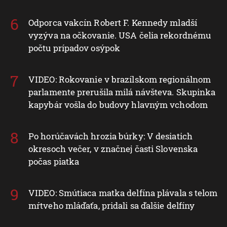
Odporca vakcín Robert F. Kennedy mladší
vyzýva na očkovanie. USA čelia rekordnému
počtu prípadov osýpok
VIDEO: Rokovanie v brazílskom regionálnom
parlamente prerušila milá návšteva. Skupinka
kapybár vošla do budovy hlavným vchodom
Po horúčavách hrozia búrky: V desiatich
okresoch večer, v značnej časti Slovenska
počas piatka
VIDEO: Smútiaca matka delfína plávala s telom
mŕtveho mláďaťa, pridali sa ďalšie delfíny