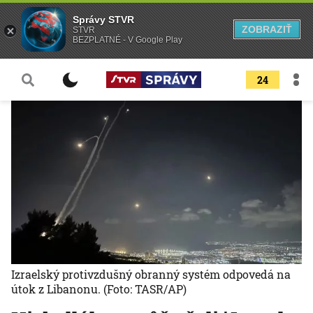
Správy STVR
ZOBRAZIŤ
STVR
BEZPLATNÉ - V Google Play
24
Izraelský protivzdušný obranný systém odpovedá na
útok z Libanonu.
(Foto: TASR/AP)