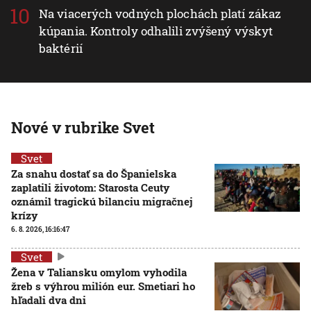
Na viacerých vodných plochách platí zákaz
kúpania. Kontroly odhalili zvýšený výskyt
baktérií
Nové v rubrike Svet
Svet
Za snahu dostať sa do Španielska
zaplatili životom: Starosta Ceuty
oznámil tragickú bilanciu migračnej
krízy
6. 8. 2026, 16:16:47
Svet
Žena v Taliansku omylom vyhodila
žreb s výhrou milión eur. Smetiari ho
hľadali dva dni