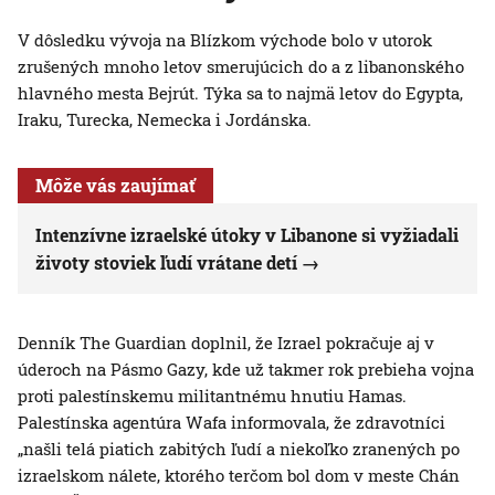
V dôsledku vývoja na Blízkom východe bolo v utorok
zrušených mnoho letov smerujúcich do a z libanonského
hlavného mesta Bejrút. Týka sa to najmä letov do Egypta,
Iraku, Turecka, Nemecka i Jordánska.
Môže vás zaujímať
Intenzívne izraelské útoky v Libanone si vyžiadali
životy stoviek ľudí vrátane detí
Denník The Guardian doplnil, že Izrael pokračuje aj v
úderoch na Pásmo Gazy, kde už takmer rok prebieha vojna
proti palestínskemu militantnému hnutiu Hamas.
Palestínska agentúra Wafa informovala, že zdravotníci
„našli telá piatich zabitých ľudí a niekoľko zranených po
izraelskom nálete, ktorého terčom bol dom v meste Chán