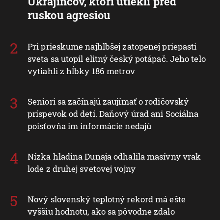
Ukrajincov, ktorí utiekli pred
ruskou agresiou
Pri prieskume najhlbšej zatopenej priepasti
sveta sa utopil elitný český potápač. Jeho telo
vytiahli z hĺbky 186 metrov
Seniori sa začínajú zaujímať o rodičovský
príspevok od detí. Daňový úrad ani Sociálna
poisťovňa im informácie nedajú
Nízka hladina Dunaja odhalila masívny vrak
lode z druhej svetovej vojny
Nový slovenský teplotný rekord má ešte
vyššiu hodnotu, ako sa pôvodne zdalo