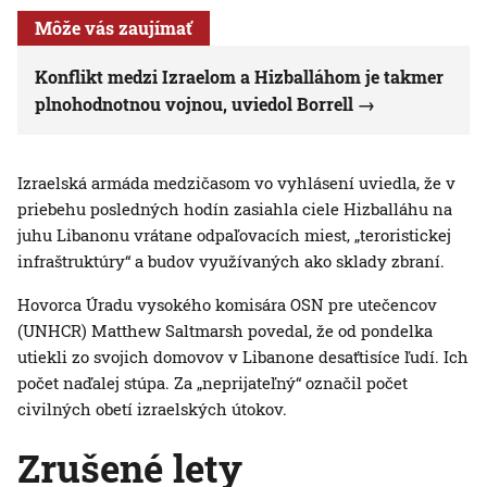
Môže vás zaujímať
Konflikt medzi Izraelom a Hizballáhom je takmer
plnohodnotnou vojnou, uviedol Borrell
Izraelská armáda medzičasom vo vyhlásení uviedla, že v
priebehu posledných hodín zasiahla ciele Hizballáhu na
juhu Libanonu vrátane odpaľovacích miest, „teroristickej
infraštruktúry“ a budov využívaných ako sklady zbraní.
Hovorca Úradu vysokého komisára OSN pre utečencov
(UNHCR) Matthew Saltmarsh povedal, že od pondelka
utiekli zo svojich domovov v Libanone desaťtisíce ľudí. Ich
počet naďalej stúpa. Za „neprijateľný“ označil počet
civilných obetí izraelských útokov.
Zrušené lety