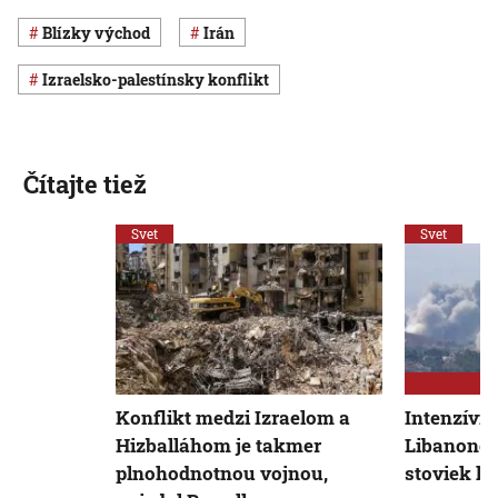
Blízky východ
Irán
izraelsko-palestínsky konflikt
Čítajte tiež
Svet
Svet
Konflikt medzi Izraelom a
Intenzívne
Hizballáhom je takmer
Libanone s
plnohodnotnou vojnou,
stoviek ľu