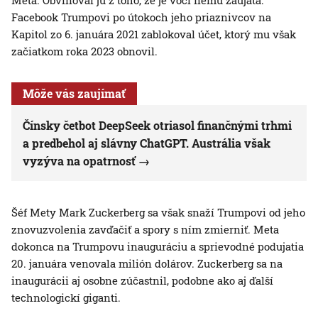
Meta. Obviňoval ju z toho, že je voči nemu zaujatá.
Facebook Trumpovi po útokoch jeho priaznivcov na
Kapitol zo 6. januára 2021 zablokoval účet, ktorý mu však
začiatkom roka 2023 obnovil.
Môže vás zaujímať
Čínsky četbot DeepSeek otriasol finančnými trhmi
a predbehol aj slávny ChatGPT. Austrália však
vyzýva na opatrnosť
Šéf Mety Mark Zuckerberg sa však snaží Trumpovi od jeho
znovuzvolenia zavďačiť a spory s ním zmierniť. Meta
dokonca na Trumpovu inauguráciu a sprievodné podujatia
20. januára venovala milión dolárov. Zuckerberg sa na
inaugurácii aj osobne zúčastnil, podobne ako aj ďalší
technologickí giganti.