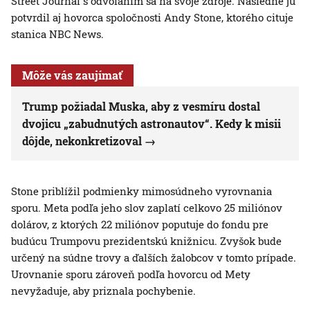
Street Journal s odvolaním sa na svoje zdroje. Následne ju
potvrdil aj hovorca spoločnosti Andy Stone, ktorého cituje
stanica NBC News.
Môže vás zaujímať
Trump požiadal Muska, aby z vesmíru dostal
dvojicu „zabudnutých astronautov“. Kedy k misii
dôjde, nekonkretizoval
Stone priblížil podmienky mimosúdneho vyrovnania
sporu. Meta podľa jeho slov zaplatí celkovo 25 miliónov
dolárov, z ktorých 22 miliónov poputuje do fondu pre
budúcu Trumpovu prezidentskú knižnicu. Zvyšok bude
určený na súdne trovy a ďalších žalobcov v tomto prípade.
Urovnanie sporu zároveň podľa hovorcu od Mety
nevyžaduje, aby priznala pochybenie.