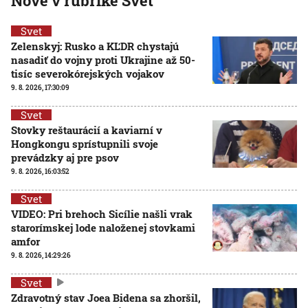
Nové v rubrike Svet
Svet
Zelenskyj: Rusko a KĽDR chystajú
nasadiť do vojny proti Ukrajine až 50-
tisíc severokórejských vojakov
9. 8. 2026, 17:30:09
Svet
Stovky reštaurácií a kaviarní v
Hongkongu sprístupnili svoje
prevádzky aj pre psov
9. 8. 2026, 16:03:52
Svet
VIDEO: Pri brehoch Sicílie našli vrak
starorímskej lode naloženej stovkami
amfor
9. 8. 2026, 14:29:26
Svet
Zdravotný stav Joea Bidena sa zhoršil,