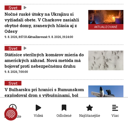
Svet
Nočné ruské útoky na Ukrajinu si
vyžiadali obete. V Charkove zasiahli
obytné domy, zranených hlásia aj z
AKTUALIZOVANÉ
Odesy
9. 8. 2026, 8:57:33
Aktualizované:
9. 8. 2026, 19:24:00
Svet
Státisíce sterilných komárov mieria do
amerických záhrad. Nová metóda má
bojovať proti nebezpečnému druhu
9. 8. 2026, 7:00:00
Svet
V Bulharsku pri hranici s Rumunskom
explodoval dron s výbušninami, bol
zrejme ukrajinského pôvodu
8. 8. 2026, 17:52:27
Viac
Videá
Odložené
Najčítanejšie
Po minúte