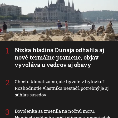
Nízka hladina Dunaja odhalila aj
nové termálne pramene, objav
vyvoláva u vedcov aj obavy
Chcete klimatizáciu, ale bývate v bytovke?
Rozhodnutie vlastníka nestačí, potrebný je aj
súhlas susedov
Dovolenka sa zmenila na nočnú moru.
Namiesto oddychu prišli štípance, neporiadok