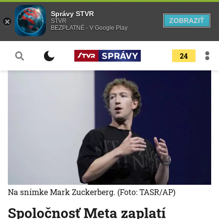
Správy STVR
ZOBRAZIŤ
STVR
BEZPLATNÉ - V Google Play
24
Na snímke Mark Zuckerberg.
(Foto: TASR/AP)
Spoločnosť Meta zaplatí