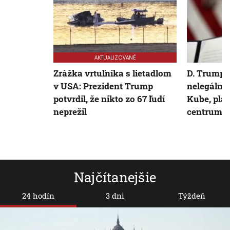
AKTUALIZOVANÉ
Zrážka vrtuľníka s lietadlom
D. Trump 
v USA: Prezident Trump
nelegálny
potvrdil, že nikto zo 67 ľudí
Kube, plán
neprežil
centrum
Najčítanejšie
24 hodín
3 dni
Týždeň