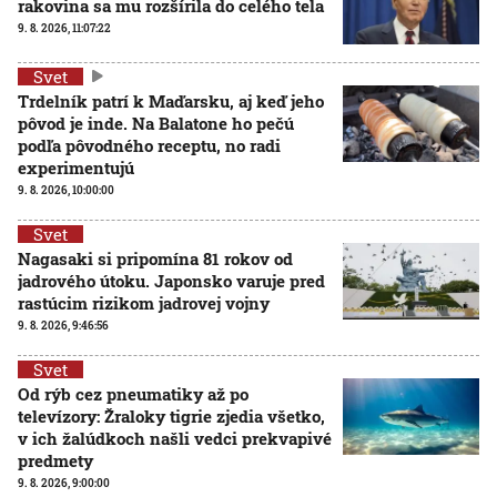
rakovina sa mu rozšírila do celého tela
9. 8. 2026, 11:07:22
Svet
Trdelník patrí k Maďarsku, aj keď jeho
pôvod je inde. Na Balatone ho pečú
podľa pôvodného receptu, no radi
experimentujú
9. 8. 2026, 10:00:00
Svet
Nagasaki si pripomína 81 rokov od
jadrového útoku. Japonsko varuje pred
rastúcim rizikom jadrovej vojny
9. 8. 2026, 9:46:56
Svet
Od rýb cez pneumatiky až po
televízory: Žraloky tigrie zjedia všetko,
v ich žalúdkoch našli vedci prekvapivé
predmety
9. 8. 2026, 9:00:00