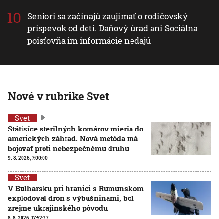
Seniori sa začínajú zaujímať o rodičovský
príspevok od detí. Daňový úrad ani Sociálna
poisťovňa im informácie nedajú
Nové v rubrike Svet
Svet
Státisíce sterilných komárov mieria do
amerických záhrad. Nová metóda má
bojovať proti nebezpečnému druhu
9. 8. 2026, 7:00:00
Svet
V Bulharsku pri hranici s Rumunskom
explodoval dron s výbušninami, bol
zrejme ukrajinského pôvodu
8. 8. 2026, 17:52:27