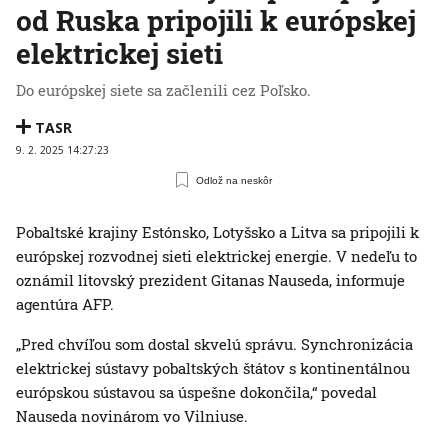
od Ruska pripojili k európskej
elektrickej sieti
Do európskej siete sa začlenili cez Poľsko.
TASR
9. 2. 2025 14:27:23
Odlož na neskôr
Pobaltské krajiny Estónsko, Lotyšsko a Litva sa pripojili k
európskej rozvodnej sieti elektrickej energie. V nedeľu to
oznámil litovský prezident Gitanas Nauseda, informuje
agentúra AFP.
„Pred chvíľou som dostal skvelú správu. Synchronizácia
elektrickej sústavy pobaltských štátov s kontinentálnou
európskou sústavou sa úspešne dokončila,“ povedal
Nauseda novinárom vo Vilniuse.