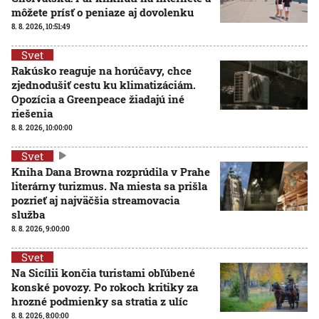
môžete prísť o peniaze aj dovolenku
8. 8. 2026, 10:51:49
Svet
Rakúsko reaguje na horúčavy, chce
zjednodušiť cestu ku klimatizáciám.
Opozícia a Greenpeace žiadajú iné
riešenia
8. 8. 2026, 10:00:00
Svet
Kniha Dana Browna rozprúdila v Prahe
literárny turizmus. Na miesta sa prišla
pozrieť aj najväčšia streamovacia
služba
8. 8. 2026, 9:00:00
Svet
Na Sicílii končia turistami obľúbené
konské povozy. Po rokoch kritiky za
hrozné podmienky sa stratia z ulíc
8. 8. 2026, 8:00:00