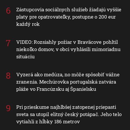
Zástupcovia sociálnych služieb žiadajú vyššie
platy pre opatrovateľky, postupne o 200 eur
každý rok
VIDEO: Rozsiahly požiar v Braväcove pohltil
niekoľko domov, v obci vyhlásili mimoriadnu
situáciu
Vyzerá ako medúza, no môže spôsobiť vážne
zranenia. Mechúrovka portugalská zatvára
pláže vo Francúzsku aj Španielsku
Pri prieskume najhlbšej zatopenej priepasti
sveta sa utopil elitný český potápač. Jeho telo
vytiahli z hĺbky 186 metrov