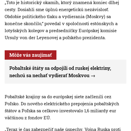
„Toto je historický okamih, ktorý znamená koniec dlhej
cesty. Dosiahli sme úplnú energetickú nezávislosť.
Obdobie politického tlaku a vydierania (Moskvy) sa
konečne skončilo,“ povedal v spoločnosti estónskych a
lotyšských kolegov a predsedníčky Európskej komisie
Ursuly von der Leyenovej a poľského prezidenta.
Môže vás zaujímať
Pobaltské štáty sa odpojili od ruskej elektriny,
nechcú sa nechať vydierať Moskvou
Pobaltské krajiny sa do európskej siete začlenili cez
Poľsko. Do nového elektrického prepojenia pobaltských
štátov a Poľska sa celkovo investovalo 1,6 miliardy eur
väčšinou z fondov EÚ.
„Teraz je čas zabezpečiť naše úspechy. Vojna Ruska proti