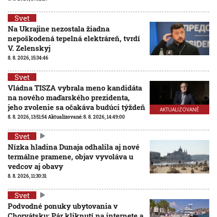
Svet
Na Ukrajine nezostala žiadna
nepoškodená tepelná elektráreň, tvrdí
V. Zelenskyj
8. 8. 2026, 15:34:46
Svet
Vládna TISZA vybrala meno kandidáta
na nového maďarského prezidenta,
jeho zvolenie sa očakáva budúci týždeň
AKTUALIZOVANÉ
8. 8. 2026, 13:51:54
Aktualizované:
8. 8. 2026, 14:49:00
Svet
Nízka hladina Dunaja odhalila aj nové
termálne pramene, objav vyvoláva u
vedcov aj obavy
8. 8. 2026, 11:30:31
Svet
Podvodné ponuky ubytovania v
Chorvátsku: Pár kliknutí na internete a