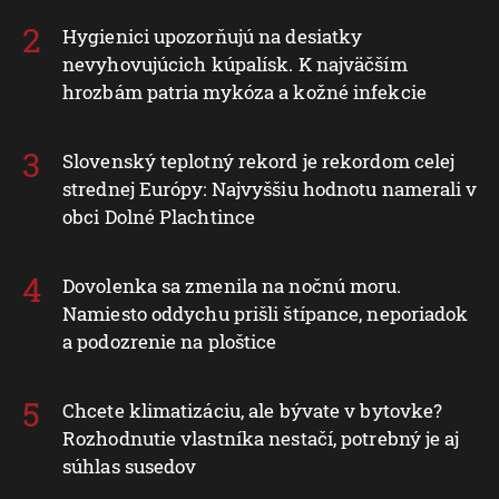
Hygienici upozorňujú na desiatky
nevyhovujúcich kúpalísk. K najväčším
hrozbám patria mykóza a kožné infekcie
Slovenský teplotný rekord je rekordom celej
strednej Európy: Najvyššiu hodnotu namerali v
obci Dolné Plachtince
Dovolenka sa zmenila na nočnú moru.
Namiesto oddychu prišli štípance, neporiadok
a podozrenie na ploštice
Chcete klimatizáciu, ale bývate v bytovke?
Rozhodnutie vlastníka nestačí, potrebný je aj
súhlas susedov