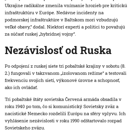
Ukrajine radikálne zmenila vnímanie hrozieb pre kritickú
infraštruktúru v Európe. Nedávne incidenty na
podmorskej infraštruktúre v Baltskom mori vzbudzujú
veľké obavy,“ dodal. Niektorí experti a politici to považujú
za súčasť ruskej „hybridnej vojny“.
Nezávislosť od Ruska
Po odpojení z ruskej siete tri pobaltské krajiny v sobotu (8.
2.) fungovali v takzvanom „izolovanom režime“ a testovali
frekvenciu svojich sietí, výkonové úrovne a schopnosť,
ako ich ovládať.
Tri pobaltské štáty sovietska Červená armáda obsadila v
roku 1940 po tom, čo si komunistický Sovietsky zväz a
nacistické Nemecko rozdelili Európu na sféry vplyvu. Ich
vyhlásenie nezávislosti v roku 1990 odštartovalo rozpad
Sovietskeho zväzu.