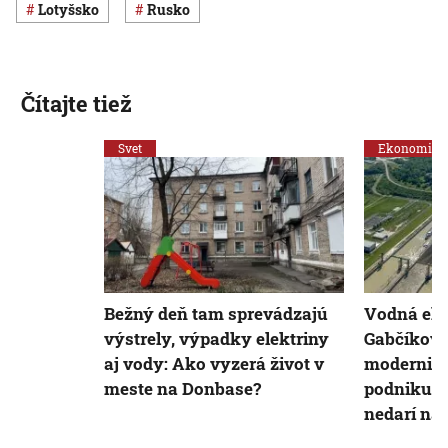
Lotyšsko
Rusko
Čítajte tiež
Svet
Ekonomika
Bežný deň tam sprevádzajú
Vodná ele
výstrely, výpadky elektriny
Gabčíkove
aj vody: Ako vyzerá život v
modernizá
meste na Donbase?
podniku s
nedarí náj