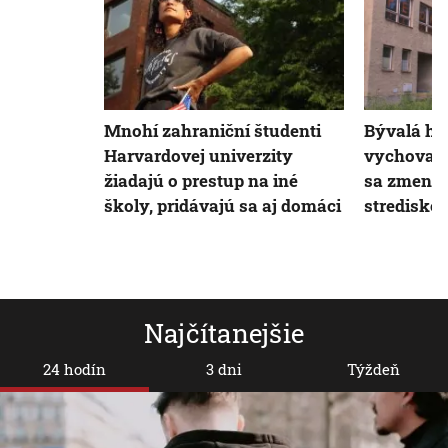
Mnohí zahraniční študenti
Bývalá ho
Harvardovej univerzity
vychovala
žiadajú o prestup na iné
sa zmení 
školy, pridávajú sa aj domáci
stredisko
Najčítanejšie
24 hodín
3 dni
Týždeň