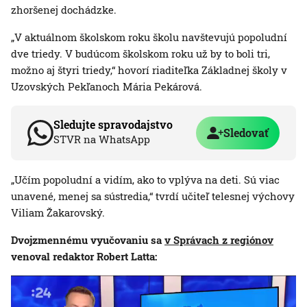
zhoršenej dochádzke.
„V aktuálnom školskom roku školu navštevujú popoludní
dve triedy. V budúcom školskom roku už by to boli tri,
možno aj štyri triedy,“ hovorí riaditeľka Základnej školy v
Uzovských Pekľanoch Mária Pekárová.
Sledujte spravodajstvo
Sledovať
STVR na WhatsApp
„Učím popoludní a vidím, ako to vplýva na deti. Sú viac
unavené, menej sa sústredia,“ tvrdí učiteľ telesnej výchovy
Viliam Žakarovský.
Dvojzmennému vyučovaniu sa
v Správach z regiónov
venoval redaktor Robert Latta: