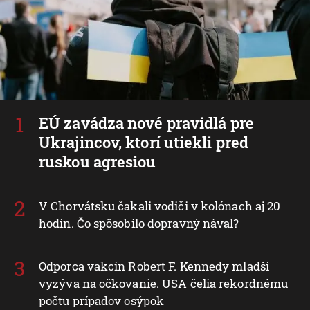
EÚ zavádza nové pravidlá pre
Ukrajincov, ktorí utiekli pred
ruskou agresiou
V Chorvátsku čakali vodiči v kolónach aj 20
hodín. Čo spôsobilo dopravný nával?
Odporca vakcín Robert F. Kennedy mladší
vyzýva na očkovanie. USA čelia rekordnému
počtu prípadov osýpok