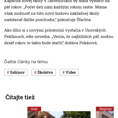
Kapacita novej školy v Jarovniciach by mala vystačiť na
päť rokov. „Počet detí nám každým rokom rastie. Máme
však možnosť na túto novú budovu základnej školy
nadstavať ďalšie poschodie,“ pokračuje Šľachta.
Ako dlho si s novými priestormi vystačia v Uzovských
Pekľanoch, ešte nevedia. „Verím, že najbližších päť, možno
desať rokov, to takto bude stačiť,“ dodáva Pekárová.
Ďalšie články na tému:
Sabinov
Školstvo
Video
Čítajte tiež
Svet
Regióny