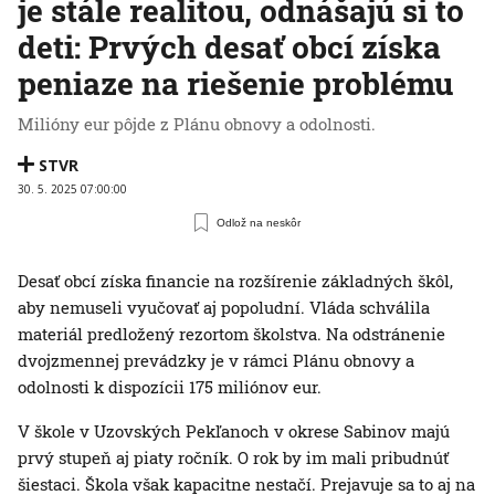
je stále realitou, odnášajú si to
deti: Prvých desať obcí získa
peniaze na riešenie problému
Milióny eur pôjde z Plánu obnovy a odolnosti.
STVR
30. 5. 2025 07:00:00
Odlož na neskôr
Desať obcí získa financie na rozšírenie základných škôl,
aby nemuseli vyučovať aj popoludní. Vláda schválila
materiál predložený rezortom školstva. Na odstránenie
dvojzmennej prevádzky je v rámci Plánu obnovy a
odolnosti k dispozícii 175 miliónov eur.
V škole v Uzovských Pekľanoch v okrese Sabinov majú
prvý stupeň aj piaty ročník. O rok by im mali pribudnúť
šiestaci. Škola však kapacitne nestačí. Prejavuje sa to aj na