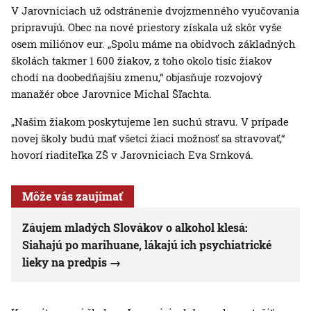
V Jarovniciach už odstránenie dvojzmenného vyučovania
pripravujú. Obec na nové priestory získala už skôr vyše
osem miliónov eur. „Spolu máme na obidvoch základných
školách takmer 1 600 žiakov, z toho okolo tisíc žiakov
chodí na doobedňajšiu zmenu,“ objasňuje rozvojový
manažér obce Jarovnice Michal Šľachta.
„Našim žiakom poskytujeme len suchú stravu. V prípade
novej školy budú mať všetci žiaci možnosť sa stravovať,“
hovorí riaditeľka ZŠ v Jarovniciach Eva Srnková.
Môže vás zaujímať
Záujem mladých Slovákov o alkohol klesá:
Siahajú po marihuane, lákajú ich psychiatrické
lieky na predpis