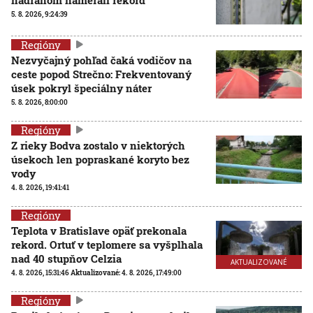
5. 8. 2026, 9:24:39
Regióny
Nezvyčajný pohľad čaká vodičov na
ceste popod Strečno: Frekventovaný
úsek pokryl špeciálny náter
5. 8. 2026, 8:00:00
Regióny
Z rieky Bodva zostalo v niektorých
úsekoch len popraskané koryto bez
vody
4. 8. 2026, 19:41:41
Regióny
Teplota v Bratislave opäť prekonala
rekord. Ortuť v teplomere sa vyšplhala
nad 40 stupňov Celzia
AKTUALIZOVANÉ
4. 8. 2026, 15:31:46
Aktualizované:
4. 8. 2026, 17:49:00
Regióny