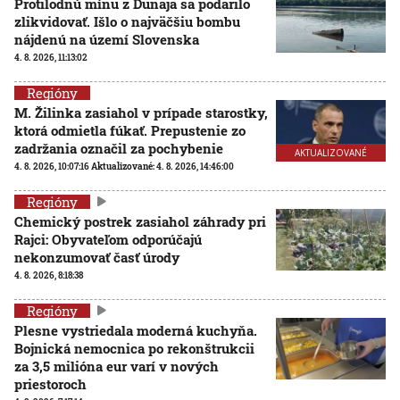
Protilodnú mínu z Dunaja sa podarilo
zlikvidovať. Išlo o najväčšiu bombu
nájdenú na území Slovenska
4. 8. 2026, 11:13:02
Regióny
M. Žilinka zasiahol v prípade starostky,
ktorá odmietla fúkať. Prepustenie zo
zadržania označil za pochybenie
AKTUALIZOVANÉ
4. 8. 2026, 10:07:16
Aktualizované:
4. 8. 2026, 14:46:00
Regióny
Chemický postrek zasiahol záhrady pri
Rajci: Obyvateľom odporúčajú
nekonzumovať časť úrody
4. 8. 2026, 8:18:38
Regióny
Plesne vystriedala moderná kuchyňa.
Bojnická nemocnica po rekonštrukcii
za 3,5 milióna eur varí v nových
priestoroch