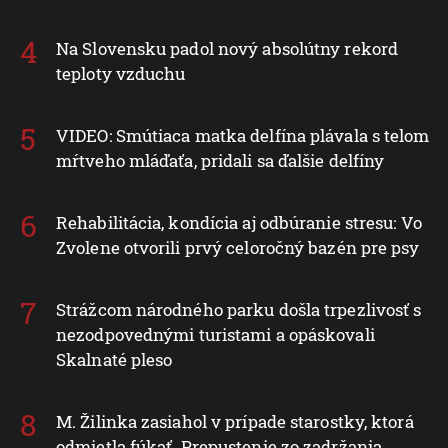
Na Slovensku padol nový absolútny rekord
teploty vzduchu
VIDEO: Smútiaca matka delfína plávala s telom
mŕtveho mláďaťa, pridali sa ďalšie delfíny
Rehabilitácia, kondícia aj odbúranie stresu: Vo
Zvolene otvorili prvý celoročný bazén pre psy
Strážcom národného parku došla trpezlivosť s
nezodpovednými turistami a opáskovali
Skalnaté pleso
M. Žilinka zasiahol v prípade starostky, ktorá
odmietla fúkať. Prepustenie zo zadržania