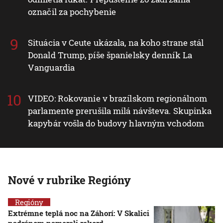
označil za pochybenie
Situácia v Ceute ukázala, na koho strane stál
Donald Trump, píše španielsky denník La
Vanguardia
VIDEO: Rokovanie v brazílskom regionálnom
parlamente prerušila milá návšteva. Skupinka
kapybár vošla do budovy hlavným vchodom
Nové v rubrike Regióny
Regióny
Extrémne teplá noc na Záhorí: V Skalici
nadránom namerali rekord