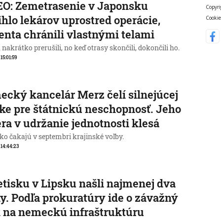
O: Zemetrasenie v Japonsku
Copyri
ihlo lekárov uprostred operácie,
Cookie
enta chránili vlastnými telami
nakrátko prerušili, no keď otrasy skončili, dokončili ho.
 15:01:59
cký kancelár Merz čelí silnejúcej
ike pre štátnickú neschopnosť. Jeho
ra v udržanie jednotnosti klesá
o čakajú v septembri krajinské voľby.
, 14:44:23
etisku v Lipsku našli najmenej dva
y. Podľa prokuratúry ide o závažný
 na nemeckú infraštruktúru