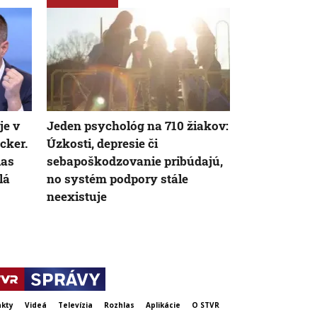
je v
Jeden psychológ na 710 žiakov:
Spoločnosť s
cker.
Úzkosti, depresie či
Slovenky up
las
sebapoškodzovanie pribúdajú,
alkoholom i
lá
no systém podpory stále
reality
neexistuje
kty
Videá
Televízia
Rozhlas
Aplikácie
O STVR