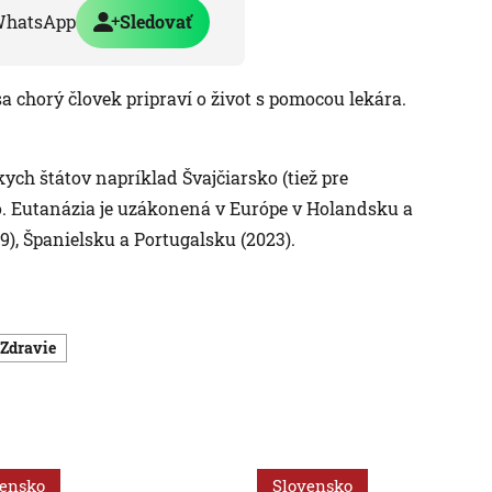
WhatsApp
Sledovať
a chorý človek pripraví o život s pomocou lekára.
ch štátov napríklad Švajčiarsko (tiež pre
o. Eutanázia je uzákonená v Európe v Holandsku a
), Španielsku a Portugalsku (2023).
Zdravie
vensko
Slovensko