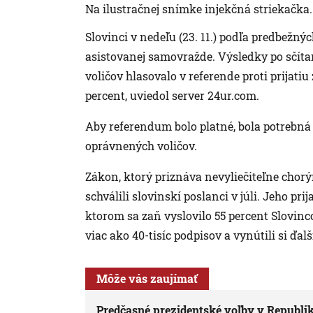
Na ilustračnej snímke injekčná striekačka.
Slovinci v nedeľu (23. 11.) podľa predbežný
asistovanej samovražde. Výsledky po sčítan
voličov hlasovalo v referende proti prijati
percent, uviedol server 24ur.com.
Aby referendum bolo platné, bola potrebná 
oprávnených voličov.
Zákon, ktorý priznáva nevyliečiteľne cho
schválili slovinskí poslanci v júli. Jeho p
ktorom sa zaň vyslovilo 55 percent Slovinc
viac ako 40-tisíc podpisov a vynútili si ďal
Môže vás zaujímať
Predčasné prezidentské voľby v Republik