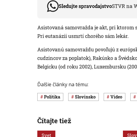
Sledujte spravodajstvo
STVR na 
Asistovaná samovražda je akt, pri ktorom s
Pri eutanázii usmrtí chorého sám lekár.
Asistovanú samovraždu povoľujú z európsky
cudzincov za poplatok), Rakúsko a Švédsk
Belgicku (od roku 2002), Luxembursku (2009
Ďalšie články na tému:
Politika
Slovinsko
Video
Čítajte tiež
Svet
Slo