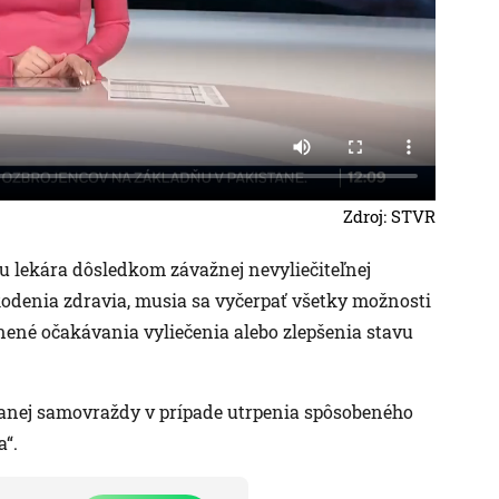
Zdroj: STVR
u lekára dôsledkom závažnej nevyliečiteľnej
odenia zdravia, musia sa vyčerpať všetky možnosti
nené očakávania vyliečenia alebo zlepšenia stavu
anej samovraždy v prípade utrpenia spôsobeného
a“.