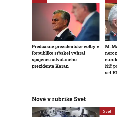
Predčasné prezidentské voľby v
M. Ma
Republike srbskej vyhral
neroz
spojenec odvolaného
eurok
prezidenta Karan
Nič p
šéf 
Nové v rubrike Svet
Svet