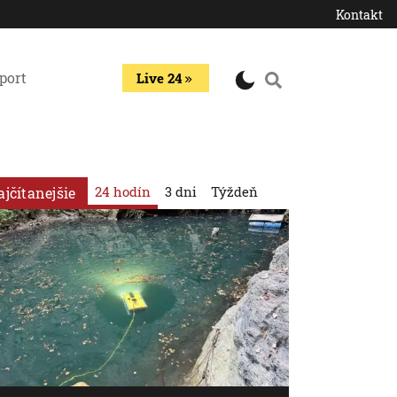
Kontakt
port
Live 24
24 hodín
3 dni
Týždeň
ajčítanejšie