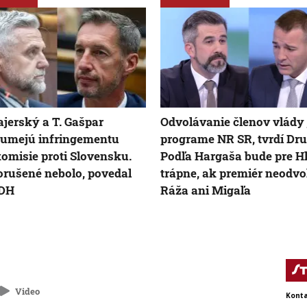
jerský a T. Gašpar
Odvolávanie členov vlády 
umejú infringementu
programe NR SR, tvrdí Dru
omisie proti Slovensku.
Podľa Hargaša bude pre H
orušené nebolo, povedal
trápne, ak premiér neodvo
KDH
Ráža ani Migaľa
Video
Konta