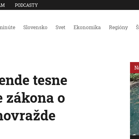
AM
PODCASTY
minúte
Slovensko
Svet
Ekonomika
Regióny
Š
N
rende tesne
ie zákona o
movražde