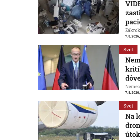
VIDE
zast
paci
Zákrok 
7. 8. 2026,
Svet
Neme
krit
dôve
Nemeck
7. 8. 2026
Svet
Na l
dron
útok