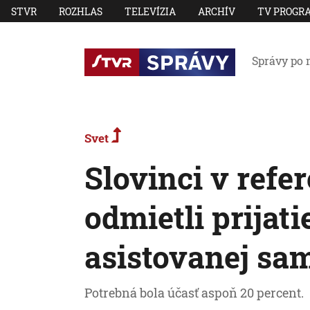
STVR
ROZHLAS
TELEVÍZIA
ARCHÍV
TV PROGR
Správy po 
Svet
Slovinci v refe
odmietli prijat
asistovanej sa
Potrebná bola účasť aspoň 20 percent.