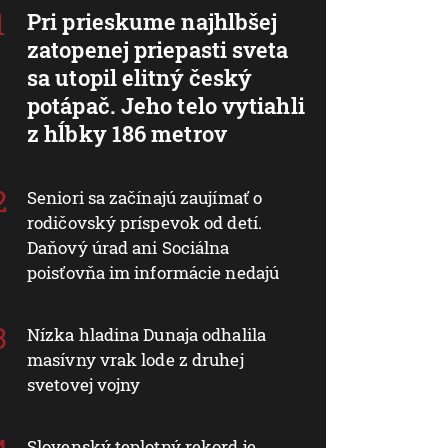
Pri prieskume najhlbšej
zatopenej priepasti sveta
sa utopil elitný český
potápač. Jeho telo vytiahli
z hĺbky 186 metrov
Seniori sa začínajú zaujímať o
rodičovský príspevok od detí.
Daňový úrad ani Sociálna
poisťovňa im informácie nedajú
Nízka hladina Dunaja odhalila
masívny vrak lode z druhej
svetovej vojny
Slovenský teplotný rekord je