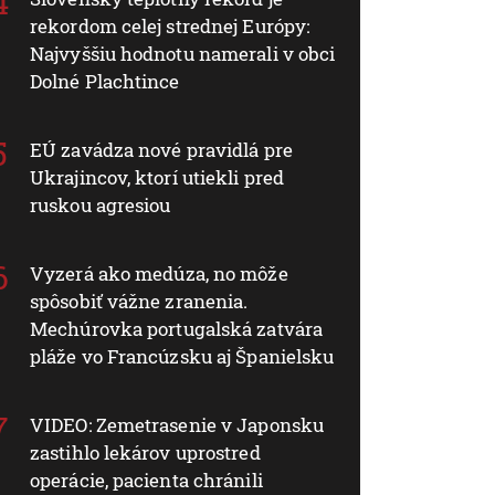
rekordom celej strednej Európy:
Najvyššiu hodnotu namerali v obci
Dolné Plachtince
EÚ zavádza nové pravidlá pre
Ukrajincov, ktorí utiekli pred
ruskou agresiou
Vyzerá ako medúza, no môže
spôsobiť vážne zranenia.
Mechúrovka portugalská zatvára
pláže vo Francúzsku aj Španielsku
VIDEO: Zemetrasenie v Japonsku
zastihlo lekárov uprostred
operácie, pacienta chránili