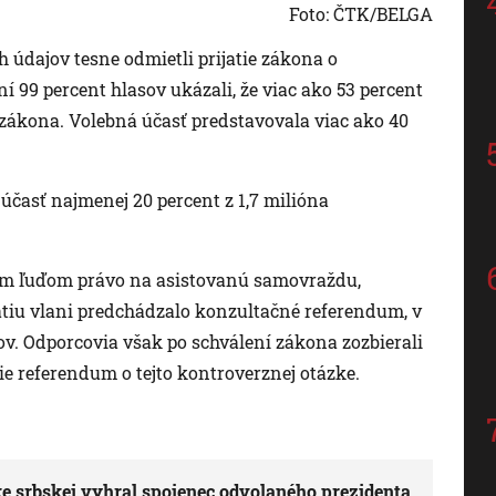
Foto: ČTK/BELGA
ch údajov tesne odmietli prijatie zákona o
í 99 percent hlasov ukázali, že viac ako 53 percent
u zákona. Volebná účasť predstavovala viac ako 40
účasť najmenej 20 percent z 1,7 milióna
rým ľuďom právo na asistovanú samovraždu,
rijatiu vlani predchádzalo konzultačné referendum, v
ov. Odporcovia však po schválení zákona zozbierali
šie referendum o tejto kontroverznej otázke.
e srbskej vyhral spojenec odvolaného prezidenta