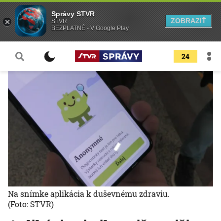
Správy STVR
ZOBRAZIŤ
STVR
BEZPLATNÉ - V Google Play
24
Na snímke aplikácia k duševnému zdraviu.
(Foto: STVR)