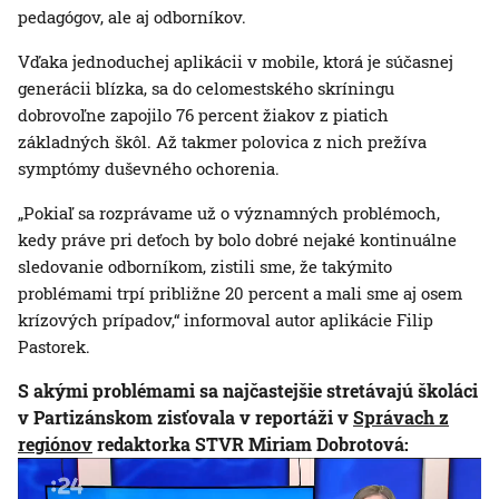
pedagógov, ale aj odborníkov.
Vďaka jednoduchej aplikácii v mobile, ktorá je súčasnej
generácii blízka, sa do celomestského skríningu
dobrovoľne zapojilo 76 percent žiakov z piatich
základných škôl. Až takmer polovica z nich prežíva
symptómy duševného ochorenia.
„Pokiaľ sa rozprávame už o významných problémoch,
kedy práve pri deťoch by bolo dobré nejaké kontinuálne
sledovanie odborníkom, zistili sme, že takýmito
problémami trpí približne 20 percent a mali sme aj osem
krízových prípadov,“ informoval autor aplikácie Filip
Pastorek.
S akými problémami sa najčastejšie stretávajú školáci
v Partizánskom zisťovala v reportáži v
Správach z
regiónov
redaktorka STVR Miriam Dobrotová: