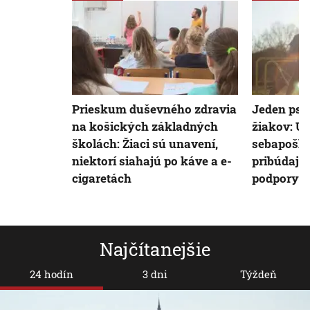
Prieskum duševného zdravia
Jeden psy
na košických základných
žiakov: Úz
školách: Žiaci sú unavení,
sebapošk
niektorí siahajú po káve a e-
pribúdajú
cigaretách
podpory st
Najčítanejšie
24 hodín
3 dni
Týždeň