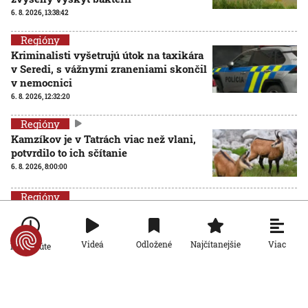
6. 8. 2026, 13:38:42
Regióny
Kriminalisti vyšetrujú útok na taxikára
v Seredi, s vážnymi zraneniami skončil
v nemocnici
6. 8. 2026, 12:32:20
Regióny
Kamzíkov je v Tatrách viac než vlani,
potvrdilo to ich sčítanie
6. 8. 2026, 8:00:00
Regióny
Extrémne teplá noc na Záhorí: V Skalici
nadránom namerali rekord
5. 8. 2026, 9:24:39
Viac
Videá
Odložené
Najčítanejšie
Po minúte
Regióny
Nezvyčajný pohľad čaká vodičov na ceste popod Strečno: