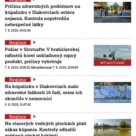
Príčina zdravotných problémov na
kúpalisku v Diakovciach ostáva
nejasná. Kontrola nepotvrdila
nebezpečné látky
7. 8. 2026, 19:02:46
Regióny
Požiar v Slovnafte: V bratislavskej
rafinérii horel uskladnený ropný
produkt, príčiny vyšetrujú
AKTUALIZOVANÉ
7. 8. 2026, 15:30:32
Aktualizované:
7. 8. 2026, 15:45:00
Regióny
Na kúpalisku v Diakovciach malo
zdravotné ťažkosti 16 ľudí, osem ich
skončilo v nemocnici
6. 8. 2026, 21:47:42
Regióny
Na viacerých vodných plochách platí
zákaz kúpania. Kontroly odhalili
zvýšený výskyt baktérií