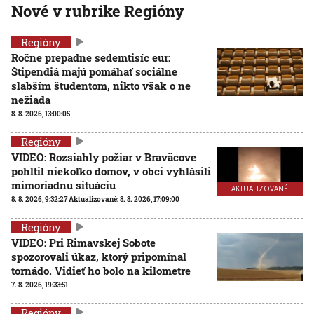
Nové v rubrike Regióny
Regióny
Ročne prepadne sedemtisíc eur:
Štipendiá majú pomáhať sociálne
slabším študentom, nikto však o ne
nežiada
8. 8. 2026, 13:00:05
Regióny
VIDEO: Rozsiahly požiar v Braväcove
pohltil niekoľko domov, v obci vyhlásili
mimoriadnu situáciu
AKTUALIZOVANÉ
8. 8. 2026, 9:32:27
Aktualizované:
8. 8. 2026, 17:09:00
Regióny
VIDEO: Pri Rimavskej Sobote
spozorovali úkaz, ktorý pripomínal
tornádo. Vidieť ho bolo na kilometre
7. 8. 2026, 19:33:51
Regióny