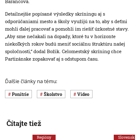
Barancová.
Detailnejšie popísané výsledky skríningu aj s
odporúčaniami mesto a školy využijú na to, aby s deťmi
mohli ďalej pracovať a pomohli im riešiť úzkostné stavy.
„Aby sme nečakali na dopady, ktoré tu v horizonte
niekoľkých rokov budú meniť sociálnu štruktúru našej
spoločnosti,“ dodal Božik. Celomestský skríning chce
Partizánske zopakovať aj s odstupom času.
Ďalšie články na tému:
Ponitrie
Školstvo
Video
Čítajte tiež
Regióny
Slovensko