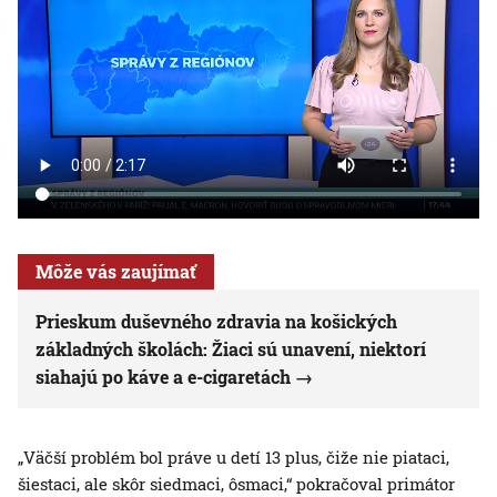
Môže vás zaujímať
Prieskum duševného zdravia na košických
základných školách: Žiaci sú unavení, niektorí
siahajú po káve a e-cigaretách
„Väčší problém bol práve u detí 13 plus, čiže nie piataci,
šiestaci, ale skôr siedmaci, ôsmaci,“ pokračoval primátor