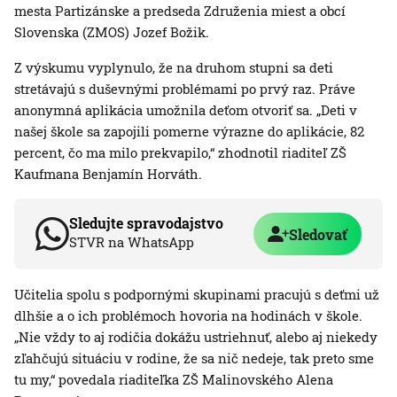
mesta Partizánske a predseda Združenia miest a obcí
Slovenska (ZMOS) Jozef Božik.
Z výskumu vyplynulo, že na druhom stupni sa deti
stretávajú s duševnými problémami po prvý raz. Práve
anonymná aplikácia umožnila deťom otvoriť sa. „Deti v
našej škole sa zapojili pomerne výrazne do aplikácie, 82
percent, čo ma milo prekvapilo,“ zhodnotil riaditeľ ZŠ
Kaufmana Benjamín Horváth.
Sledujte spravodajstvo
Sledovať
STVR na WhatsApp
Učitelia spolu s podpornými skupinami pracujú s deťmi už
dlhšie a o ich problémoch hovoria na hodinách v škole.
„Nie vždy to aj rodičia dokážu ustriehnuť, alebo aj niekedy
zľahčujú situáciu v rodine, že sa nič nedeje, tak preto sme
tu my,“ povedala riaditeľka ZŠ Malinovského Alena