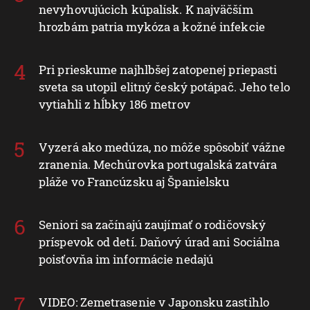
nevyhovujúcich kúpalísk. K najväčším
hrozbám patria mykóza a kožné infekcie
Pri prieskume najhlbšej zatopenej priepasti
sveta sa utopil elitný český potápač. Jeho telo
vytiahli z hĺbky 186 metrov
Vyzerá ako medúza, no môže spôsobiť vážne
zranenia. Mechúrovka portugalská zatvára
pláže vo Francúzsku aj Španielsku
Seniori sa začínajú zaujímať o rodičovský
príspevok od detí. Daňový úrad ani Sociálna
poisťovňa im informácie nedajú
VIDEO: Zemetrasenie v Japonsku zastihlo