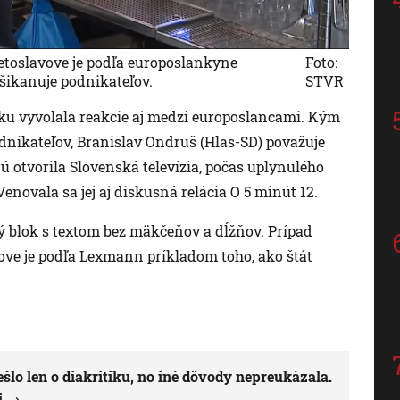
etoslavove je podľa europoslankyne
Foto:
šikanuje podnikateľov.
STVR
ku vyvolala reakcie aj medzi europoslancami. Kým
nikateľov, Branislav Ondruš (Hlas-SD) považuje
ú otvorila Slovenská televízia, počas uplynulého
novala sa jej aj diskusná relácia O 5 minút 12.
ný blok s textom bez mäkčeňov a dĺžňov. Prípad
ove je podľa Lexmann príkladom toho, ako štát
ešlo len o diakritiku, no iné dôvody nepreukázala.
i