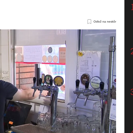
Odlož na neskôr