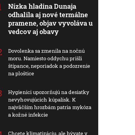
Nízka hladina Dunaja
odhalila aj nové termálne
pramene, objav vyvoláva u
vedcov aj obavy
Dovolenka sa zmenila na nočnú
moru. Namiesto oddychu prišli
štípance, neporiadok a podozrenie
na ploštice
Hygienici upozorňujú na desiatky
nevyhovujúcich kúpalísk. K
najväčším hrozbám patria mykóza
a kožné infekcie
Chcete klimatizáciu, ale bývate v