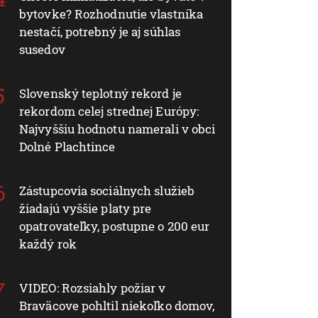
bytovke? Rozhodnutie vlastníka
nestačí, potrebný je aj súhlas
susedov
Slovenský teplotný rekord je
rekordom celej strednej Európy:
Najvyššiu hodnotu namerali v obci
Dolné Plachtince
Zástupcovia sociálnych služieb
žiadajú vyššie platy pre
opatrovateľky, postupne o 200 eur
každý rok
VIDEO: Rozsiahly požiar v
Braväcove pohltil niekoľko domov,