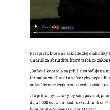
Paragrafy, ktoré na základe zlej diakritiky
Ondruš za absurditu, ktorú treba zo zákona
„Daňová kontrola sa príliš sústreďuje na 
formálne záležitosti a veľké ryby neposti
odkiaľ by sme však peňazí vedeli získať ove
„To je krásny, až taký, by som povedal, pi
dajú 1 500 eur a oni keď rozkradnú 16 či 17 m
líder hnutia Slovensko Igor Matovič.