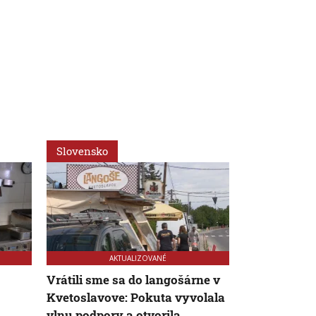
Slovensko
Ekonomika
AKTUALIZOVANÉ
Vrátili sme sa do langošárne v
Predavač la
Kvetoslavove: Pokuta vyvolala
Kvetoslavov
vlnu podpory a otvorila
pokladnično