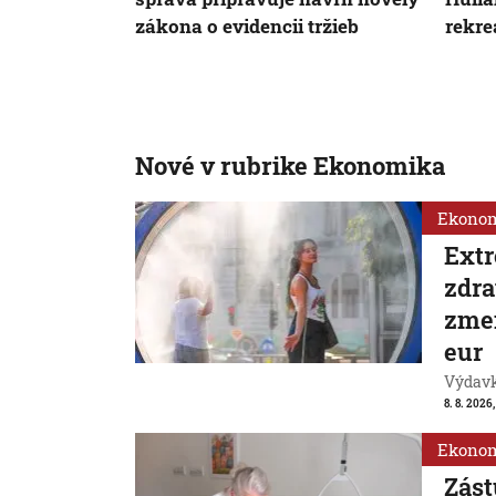
zákona o evidencii tržieb
rekr
Nové v rubrike Ekonomika
Ekono
Extr
zdra
zmen
eur
Výdavk
8. 8. 2026,
Ekono
Zást