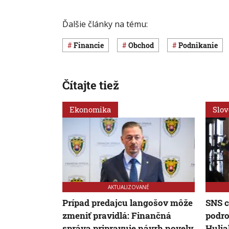
Ďalšie články na tému:
Financie
obchod
Podnikanie
Čítajte tiež
Ekonomika
Slo
AKTUALIZOVANÉ
Prípad predajcu langošov môže
SNS c
zmeniť pravidlá: Finančná
podro
správa pripravuje návrh novely
Hulia