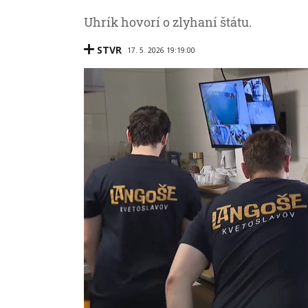
Uhrík hovorí o zlyhaní štátu.
STVR
17. 5. 2026 19:19:00