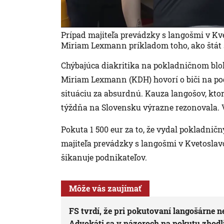
Prípad majiteľa prevádzky s langošmi v Kv
Miriam Lexmann príkladom toho, ako štát 
Chýbajúca diakritika na pokladničnom blo
Miriam Lexmann (KDH) hovorí o biči na pod
situáciu za absurdnú. Kauza langošov, ktor
týždňa na Slovensku výrazne rezonovala. Ve
Pokuta 1 500 eur za to, že vydal pokladnič
majiteľa prevádzky s langošmi v Kvetoslav
šikanuje podnikateľov.
Môže vás zaujímať
FS tvrdí, že pri pokutovaní langošárne n
Advokáti sa v názoroch na pokutu zhodl