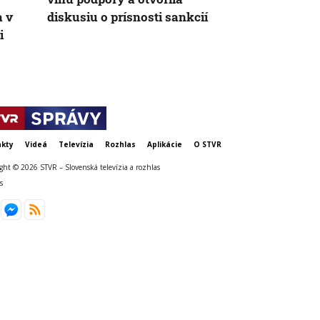
a v
diskusiu o prísnosti sankcií
diakritika
i
kty
Videá
Televízia
Rozhlas
Aplikácie
O STVR
ght © 2026 STVR – Slovenská televízia a rozhlas
s