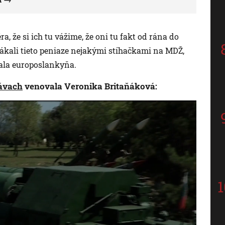
a, že si ich tu vážime, že oni tu fakt od rána do
dákali tieto peniaze nejakými stíhačkami na MDŽ,
dala europoslankyňa.
ávach
venovala Veronika Britaňáková: