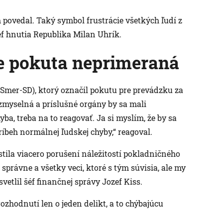
 povedal. Taký symbol frustrácie všetkých ľudí z
šéf hnutia Republika Milan Uhrík.
je pokuta neprimeraná
 (Smer-SD), ktorý označil pokutu pre prevádzku za
zmyselná a príslušné orgány by sa mali
ba, treba na to reagovať. Ja si myslím, že by sa
ríbeh normálnej ľudskej chyby,“ reagoval.
stila viacero porušení náležitostí pokladničného
právne a všetky veci, ktoré s tým súvisia, ale my
etlil šéf finančnej správy Jozef Kiss.
ozhodnutí len o jeden delikt, a to chýbajúcu