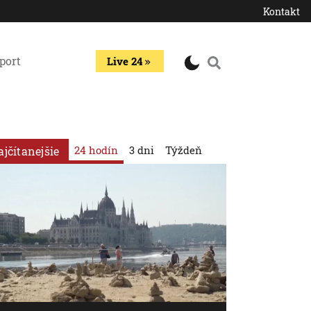
Kontakt
port
Live 24
24 hodín
3 dni
Týždeň
ajčítanejšie