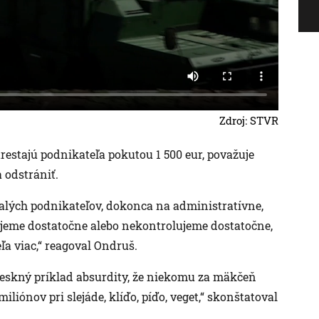
Zdroj: STVR
 trestajú podnikateľa pokutou 1 500 eur, považuje
 odstrániť.
malých podnikateľov, dokonca na administratívne,
hujeme dostatočne alebo nekontrolujeme dostatočne,
ľa viac,“ reagoval Ondruš.
toreskný príklad absurdity, že niekomu za mäkčeň
iliónov pri slejáde, klíďo, píďo, veget,“ skonštatoval