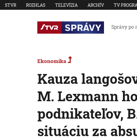
STVR
ROZHLAS
TELEVÍZIA
ARCHÍV
TV PROGR
Správy po 
Ekonomika
Kauza langošov 
M. Lexmann hov
podnikateľov, 
situáciu za ab