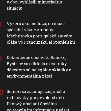
v obci vyhlásili mimoriadnu
situáciu
Vyzerá ako medúza, no môže
spôsobiť vážne zranenia.
Mechúrovka portugalská zatvára
pláže vo Francúzsku aj Španielsku
Dokončenie obchvatu Banskej
Bystrice sa odkladá o dva roky,
dôvodom sú nelegálne skládky a
environmentálna záťaž
Seniori sa začínajú zaujímať o
rodičovský príspevok od detí.
Daňový úrad ani Sociálna
poisťovňa im informácie nedajú