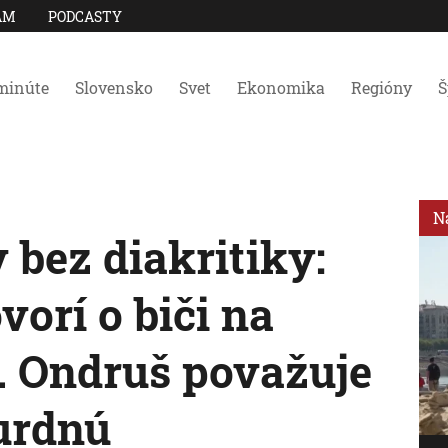
AM
PODCASTY
minúte
Slovensko
Svet
Ekonomika
Regióny
Š
N
bez diakritiky:
orí o biči na
B. Ondruš považuje
surdnú