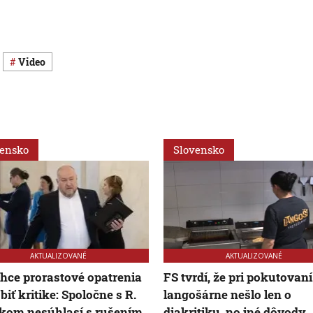
Video
vensko
Slovensko
AKTUALIZOVANÉ
AKTUALIZOVANÉ
hce prorastové opatrenia
FS tvrdí, že pri pokutovaní
biť kritike: Spoločne s R.
langošárne nešlo len o
kom nesúhlasí s rušením
diakritiku, no iné dôvody