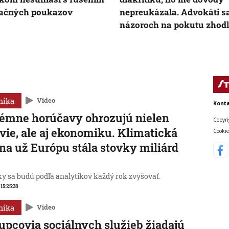
eačných poukazov
nepreukázala. Advokáti s
názoroch na pokutu zhodl
mika
Video
Konta
émne horúčavy ohrozujú nielen
Copyri
vie, ale aj ekonomiku. Klimatická
Cookie
a už Európu stála stovky miliárd
y sa budú podľa analytikov každý rok zvyšovať.
 15:25:38
mika
Video
upcovia sociálnych služieb žiadajú