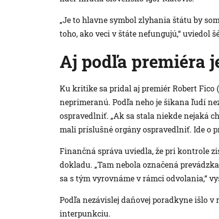
„Je to hlavne symbol zlyhania štátu by som
toho, ako veci v štáte nefungujú,“ uviedol 
Aj podľa premiéra 
Ku kritike sa pridal aj premiér Robert Fico
neprimeranú. Podľa neho je šikana ľudí ne
ospravedlniť. „Ak sa stala niekde nejaká chy
mali príslušné orgány ospravedlniť. Ide o p
Finančná správa uviedla, že pri kontrole zi
dokladu. „Tam nebola označená prevádzka s
sa s tým vyrovnáme v rámci odvolania,“ vysv
Podľa nezávislej daňovej poradkyne išlo v r
interpunkciu.