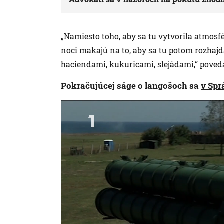
„Namiesto toho, aby sa tu vytvorila atmosfér
noci makajú na to, aby sa tu potom rozhaj
haciendami, kukuricami, slejádami,“ pove
Pokračujúcej ságe o langošoch sa
v Spr