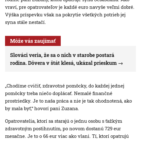
vraví, pre opatrovateľov je každé euro navyše veľmi dobré.
Výška príspevku však na pokrytie všetkých potrieb jej
syna stále nestačí.
Môže vás zaujímať
Slováci veria, že sa o nich v starobe postará
rodina. Dôvera v štát klesá, ukázal prieskum
„Chodíme cvičiť, zdravotné pomôcky, do každej jednej
pomôcky treba niečo doplácať. Nemalé finančné
prostriedky. Je to naša práca a nie je tak ohodnotená, ako
by mala byť,“ hovorí pani Zuzana.
Opatrovatelia, ktorí sa starajú o jednu osobu s ťažkým
zdravotným postihnutím, po novom dostanú 729 eur
mesačne. Je to o 66 eur viac ako vlani. Tí, ktorí opatrujú