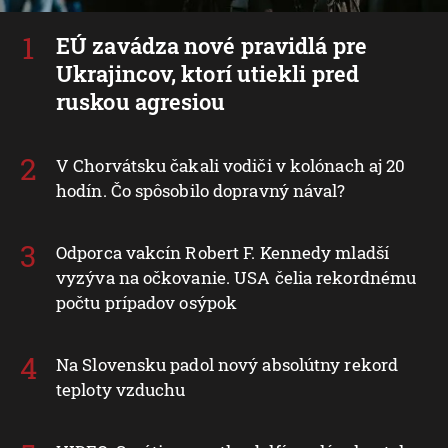
EÚ zavádza nové pravidlá pre
Ukrajincov, ktorí utiekli pred
ruskou agresiou
V Chorvátsku čakali vodiči v kolónach aj 20
hodín. Čo spôsobilo dopravný nával?
Odporca vakcín Robert F. Kennedy mladší
vyzýva na očkovanie. USA čelia rekordnému
počtu prípadov osýpok
Na Slovensku padol nový absolútny rekord
teploty vzduchu