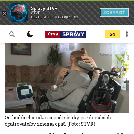
Správy STVR
ZOBRAZIŤ
STVR
BEZPLATNÉ - V Google Play
24
Od budúceho roka sa podmienky pre domácich
opatrovateľov zmenia opäť.
(Foto: STVR)