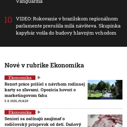
Vanguardia
VIDEO: Rokovanie v brazílskom regionálnom
parlamente prerušila milá návšteva. Skupinka
kapybár vošla do budovy hlavným vchodom
Nové v rubrike Ekonomika
Ekonomika
Rezort práce prišiel s návrhom rodinnej
karty so zľavami. Opozícia hovorí o
marketingovom ťahu
5. 8. 2026, 19:14:20
Ekonomika
Seniori sa začínajú zaujímať o
rodičovský príspevok od detí. Daňový