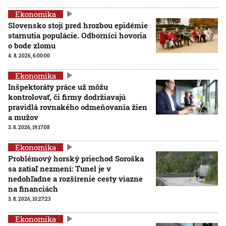
Ekonomika
Slovensko stojí pred hrozbou epidémie
starnutia populácie. Odborníci hovoria
o bode zlomu
4. 8. 2026, 6:00:00
Ekonomika
Inšpektoráty práce už môžu
kontrolovať, či firmy dodržiavajú
pravidlá rovnakého odmeňovania žien
a mužov
3. 8. 2026, 19:17:08
Ekonomika
Problémový horský priechod Soroška
sa zatiaľ nezmení: Tunel je v
nedohľadne a rozšírenie cesty viazne
na financiách
3. 8. 2026, 10:27:23
Ekonomika