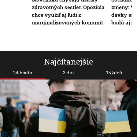
zdravotných sestier. Opozícia
zmeny: Vi
chce využiť aj ľudí z
dávky sa 
marginalizovaných komunít
budú aj p
Najčítanejšie
24 hodín
3 dni
Týždeň