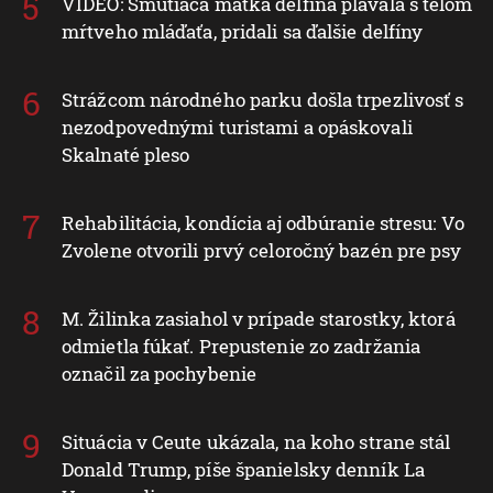
VIDEO: Smútiaca matka delfína plávala s telom
mŕtveho mláďaťa, pridali sa ďalšie delfíny
Strážcom národného parku došla trpezlivosť s
nezodpovednými turistami a opáskovali
Skalnaté pleso
Rehabilitácia, kondícia aj odbúranie stresu: Vo
Zvolene otvorili prvý celoročný bazén pre psy
M. Žilinka zasiahol v prípade starostky, ktorá
odmietla fúkať. Prepustenie zo zadržania
označil za pochybenie
Situácia v Ceute ukázala, na koho strane stál
Donald Trump, píše španielsky denník La