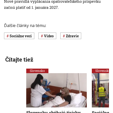
Nové pravidlá vyplácania opatrovateľského príspevku
začnú platiť od 1. januára 2027.
Ďalšie články na tému:
Sociálne veci
Video
Zdravie
Čítajte tiež
Slovensko
Slovensko
Slovensku chýbajú tisícky
Sociálne p