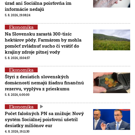
úrad ani Sociálna poisťovňa im
informácie nedajú
5. 8. 2026, 19:08:24
Ekonomika
Na Slovensku zarastá 300-tisíc
hektárov pôdy. Farmárom by mohla
pomôcť zvládnuť sucho či vrátiť do
krajiny zdroje pitnej vody
5. 8. 2026, 15:04:57
Ekonomika
Štyri z desiatich slovenských
domácností nemajú žiadnu finančnú
rezervu, vyplýva z prieskumu
5. 8. 2026, 6:00:00
Ekonomika
Počet falošných PN sa znižuje: Nový
systém Sociálnej poisťovni ušetril
desiatky miliónov eur
4. 8. 2026, 19:11:30