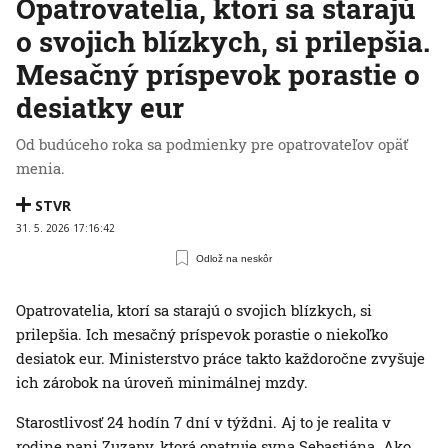
Opatrovatelia, ktorí sa starajú
o svojich blízkych, si prilepšia.
Mesačný príspevok porastie o
desiatky eur
Od budúceho roka sa podmienky pre opatrovateľov opäť
menia.
STVR
31. 5. 2026 17:16:42
Odlož na neskôr
Opatrovatelia, ktorí sa starajú o svojich blízkych, si
prilepšia. Ich mesačný príspevok porastie o niekoľko
desiatok eur. Ministerstvo práce takto každoročne zvyšuje
ich zárobok na úroveň minimálnej mzdy.
Starostlivosť 24 hodín 7 dní v týždni. Aj to je realita v
rodine pani Zuzany, ktorá opatruje syna Sebastiána. Ako