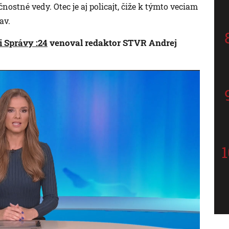
nostné vedy. Otec je aj policajt, čiže k týmto veciam
av.
ii Správy :24
venoval redaktor STVR Andrej