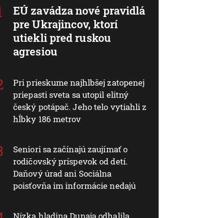
EÚ zavádza nové pravidlá
pre Ukrajincov, ktorí
utiekli pred ruskou
agresiou
Pri prieskume najhlbšej zatopenej
priepasti sveta sa utopil elitný
český potápač. Jeho telo vytiahli z
hĺbky 186 metrov
Seniori sa začínajú zaujímať o
rodičovský príspevok od detí.
Daňový úrad ani Sociálna
poisťovňa im informácie nedajú
Nízka hladina Dunaja odhalila