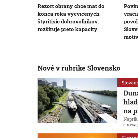
Rezort obrany chce mať do
Povin
konca roka vycvičených
vraci
štyritisíc dobrovoľníkov,
povol
rozširuje preto kapacity
Slove
moti
Nové v rubrike Slovensko
Sloven
Duna
hlad
na p
Naprík
6. 8. 2026