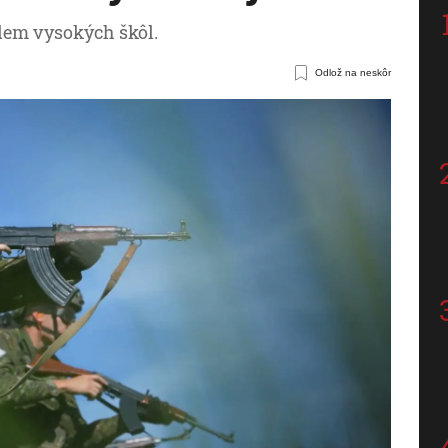
dem vysokých škôl.
Odlož na neskôr