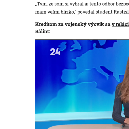
„Tým, že som si vybral aj tento odbor bezpeč
mám veľmi blízko,“ povedal študent Rastisl
Kreditom za vojenský výcvik sa
v relác
Bálint: