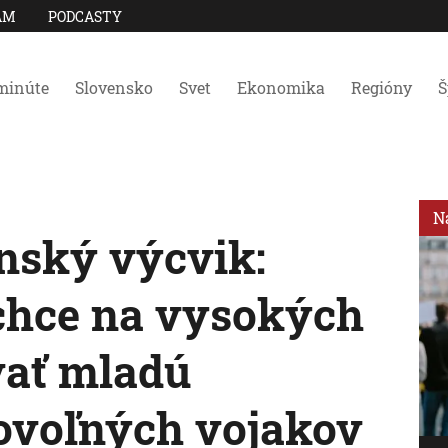
AM
PODCASTY
minúte
Slovensko
Svet
Ekonomika
Regióny
Š
N
enský výcvik:
chce na vysokých
vať mladú
ovoľných vojakov