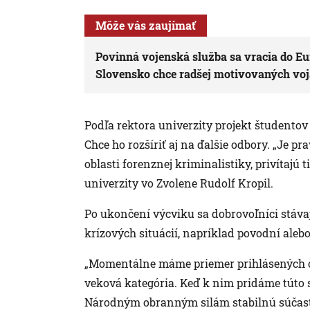
Môže vás zaujímať
Povinná vojenská služba sa vracia do E
Slovensko chce radšej motivovaných vo
Podľa rektora univerzity projekt študentov 
Chce ho rozšíriť aj na ďalšie odbory. „Je pr
oblasti forenznej kriminalistiky, privítajú t
univerzity vo Zvolene Rudolf Kropil.
Po ukončení výcviku sa dobrovoľníci stávaj
krízových situácií, napríklad povodní aleb
„Momentálne máme priemer prihlásených ok
veková kategória. Keď k nim pridáme túto
Národným obranným silám stabilnú súčasť ľ