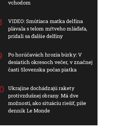
vchodom
VIDEO: Smútiaca matka delfína
plávala s telom mŕtveho mláďaťa,
pridali sa ďalšie delfíny
Po horúčavách hrozia búrky: V
desiatich okresoch večer, v značnej
časti Slovenska počas piatka
Ukrajine dochádzajú rakety
protivzdušnej obrany. Má dve
možnosti, ako situáciu riešiť, píše
denník Le Monde