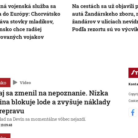
ná vojenská služba sa
Na cestách sa už objavili 
a do Európy: Chorvátsko
autá Žandárskeho zboru, 
áva stovky mladíkov,
žandárov v uliciach nevid
nsko chce radšej
Podľa rezortu sú vo výcvi
vovaných vojakov
sko
Video
Konta
j sa zmenil na nepoznanie. Nízka
Copyri
ina blokuje lode a zvyšuje náklady
Cookie
repravu
lad na Devín sa momentálne vôbec nejazdí.
, 19:09:48