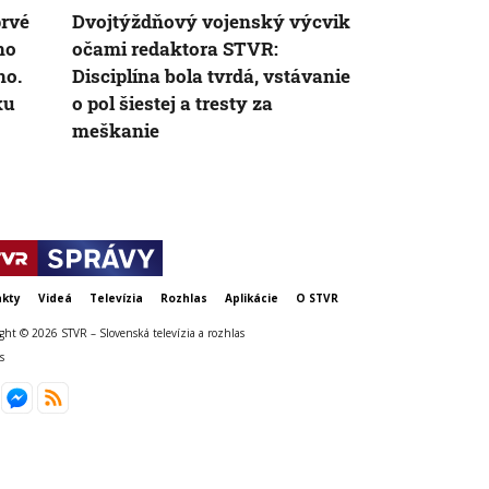
prvé
Dvojtýždňový vojenský výcvik
Výcvik do n
no
očami redaktora STVR:
obranných s
no.
Disciplína bola tvrdá, vstávanie
začať v júli.
ku
o pol šiestej a tresty za
desiatky ľud
meškanie
kty
Videá
Televízia
Rozhlas
Aplikácie
O STVR
ght © 2026 STVR – Slovenská televízia a rozhlas
s