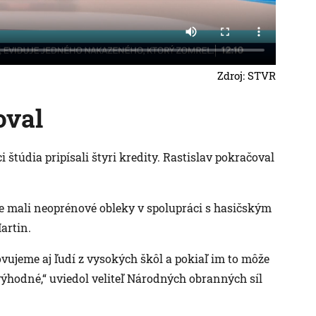
Zdroj: STVR
oval
 štúdia pripísali štyri kredity. Rastislav pokračoval
e mali neoprénové obleky v spolupráci s hasičským
artin.
lovujeme aj ľudí z vysokých škôl a pokiaľ im to môže
 výhodné,“ uviedol veliteľ Národných obranných síl