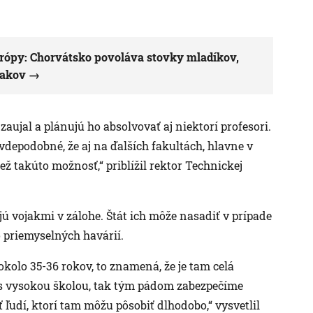
urópy: Chorvátsko povoláva stovky mladíkov,
jakov
zaujal a plánujú ho absolvovať aj niektorí profesori.
avdepodobné, že aj na ďalších fakultách, hlavne v
iež takúto možnosť,“ priblížil rektor Technickej
ú vojakmi v zálohe. Štát ich môže nasadiť v prípade
o priemyselných havárií.
olo 35-36 rokov, to znamená, že je tam celá
 s vysokou školou, tak tým pádom zabezpečíme
udí, ktorí tam môžu pôsobiť dlhodobo,“ vysvetlil