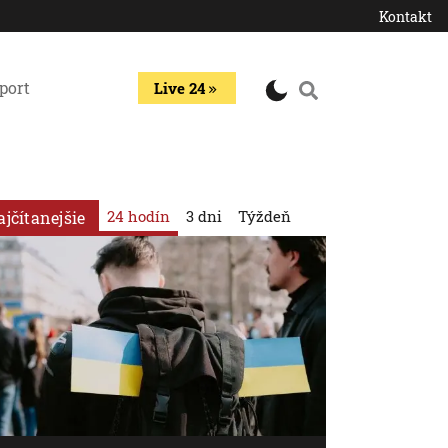
Kontakt
port
Live 24
24 hodín
3 dni
Týždeň
ajčítanejšie