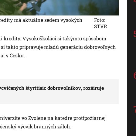
 kredity má aktuálne sedem vysokých
Foto:
STVR
jú kredity. Vysokoškoláci si takýmto spôsobom
 si takto pripravuje mladú generáciu dobrovoľných
aj v Česku.
cvičených štyritisíc dobrovoľníkov, rozširuje
niverzite vo Zvolene na katedre protipožiarnej
ojenský výcvik branných záloh.