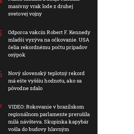
masívny vrak lode z druhej
svetovej vojny
Odporca vakcín Robert F. Kennedy
mladší vyzýva na očkovanie. USA
čelia rekordnému počtu prípadov
osýpok
Nový slovenský teplotný rekord
má ešte vyššiu hodnotu, ako sa
pôvodne zdalo
VIDEO: Rokovanie v brazílskom
regionálnom parlamente prerušila
milá návšteva. Skupinka kapybár
vošla do budovy hlavným