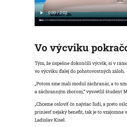
Vo výcviku pokrač
Tým, že úspešne dokončili výcvik, si v rámci
vo výcviku ďalej do pohotovostných záloh.
„Potom sme mali modul záchranár, a to sm
a záchranným zborom,“ vysvetlil študent M
„Chceme osloviť čo najviac ľudí, a preto os
priniesť nejaký benefit, tak je to vzájomne
Ladislav Kisel.