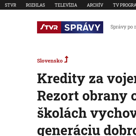
STVR
ROZHLAS
TELEVÍZIA
ARCHÍV
TV PROGR
Správy po 
Slovensko
Kredity za voj
Rezort obrany 
školách vycho
generáciu dobr