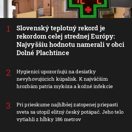
Slovenský teplotný rekord je
rekordom celej strednej Európy:
Najvyššiu hodnotu namerali v obci
Dolné Plachtince
Hygienici upozorňujú na desiatky
nevyhovujúcich kúpalísk. K najväčším
hrozbám patria mykóza a kožné infekcie
Pri prieskume najhlbšej zatopenej priepasti
sveta sa utopil elitný český potápač. Jeho telo
vytiahli z hĺbky 186 metrov