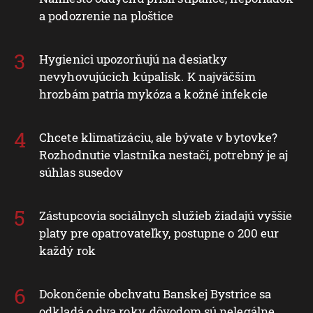
a podozrenie na ploštice
Hygienici upozorňujú na desiatky
nevyhovujúcich kúpalísk. K najväčším
hrozbám patria mykóza a kožné infekcie
Chcete klimatizáciu, ale bývate v bytovke?
Rozhodnutie vlastníka nestačí, potrebný je aj
súhlas susedov
Zástupcovia sociálnych služieb žiadajú vyššie
platy pre opatrovateľky, postupne o 200 eur
každý rok
Dokončenie obchvatu Banskej Bystrice sa
odkladá o dva roky, dôvodom sú nelegálne