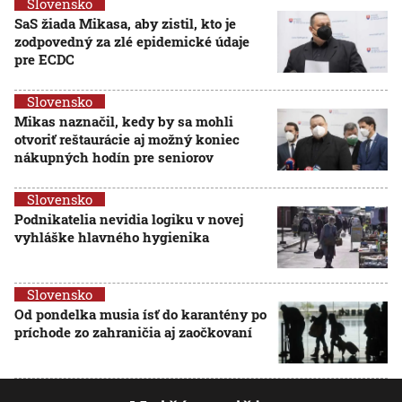
Slovensko
SaS žiada Mikasa, aby zistil, kto je
zodpovedný za zlé epidemické údaje
pre ECDC
Slovensko
Mikas naznačil, kedy by sa mohli
otvoriť reštaurácie aj možný koniec
nákupných hodín pre seniorov
Slovensko
Podnikatelia nevidia logiku v novej
vyhláške hlavného hygienika
Slovensko
Od pondelka musia ísť do karantény po
príchode zo zahraničia aj zaočkovaní