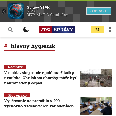
Správy STVR
ZOBRAZIŤ
STVR
BEZPLATNÉ - V Google Play
24
hlavný hygienik
Regióny
V moldavskej osade epidémia žltačky
neutícha. Ohniskom choroby môže byť
nahromadený odpad
Slovensko
Vyučovanie sa prerušilo v 299
výchovno-vzdelávacích zariadeniach