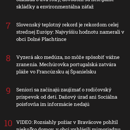
skládky a environmentálna záťaž
Slovenský teplotný rekord je rekordom celej
strednej Európy: Najvyššiu hodnotu namerali v
obci Dolné Plachtince
Vyzerá ako medúza, no môže spôsobiť vážne
zranenia. Mechúrovka portugalská zatvára
pláže vo Francúzsku aj Španielsku
Seniori sa začínajú zaujímať o rodičovský
príspevok od detí. Daňový úrad ani Sociálna
poisťovňa im informácie nedajú
VIDEO: Rozsiahly požiar v Braväcove pohltil
niekoľko domov, v obci vyhlásili mimoriadnu