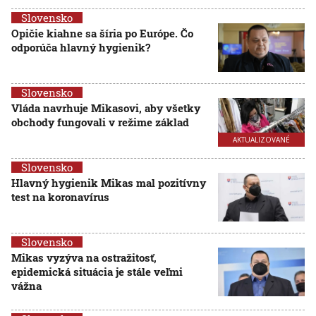
Slovensko
Opičie kiahne sa šíria po Európe. Čo
odporúča hlavný hygienik?
Slovensko
Vláda navrhuje Mikasovi, aby všetky
obchody fungovali v režime základ
AKTUALIZOVANÉ
Slovensko
Hlavný hygienik Mikas mal pozitívny
test na koronavírus
Slovensko
Mikas vyzýva na ostražitosť,
epidemická situácia je stále veľmi
vážna