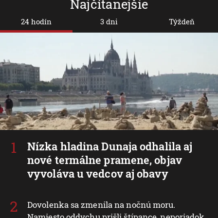
Najčítanejšie
24 hodín
3 dni
Týždeň
Nízka hladina Dunaja odhalila aj
nové termálne pramene, objav
vyvoláva u vedcov aj obavy
Dovolenka sa zmenila na nočnú moru.
Namiesto oddychu prišli štípance, neporiadok