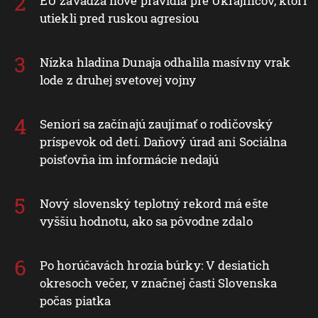
EÚ zavádza nové pravidlá pre Ukrajincov, ktorí
utiekli pred ruskou agresiou
Nízka hladina Dunaja odhalila masívny vrak
lode z druhej svetovej vojny
Seniori sa začínajú zaujímať o rodičovský
príspevok od detí. Daňový úrad ani Sociálna
poisťovňa im informácie nedajú
Nový slovenský teplotný rekord má ešte
vyššiu hodnotu, ako sa pôvodne zdalo
Po horúčavách hrozia búrky: V desiatich
okresoch večer, v značnej časti Slovenska
počas piatka