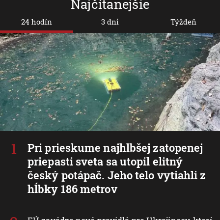
Najčítanejšie
24 hodín
3 dni
Týždeň
Pri prieskume najhlbšej zatopenej
priepasti sveta sa utopil elitný
český potápač. Jeho telo vytiahli z
hĺbky 186 metrov