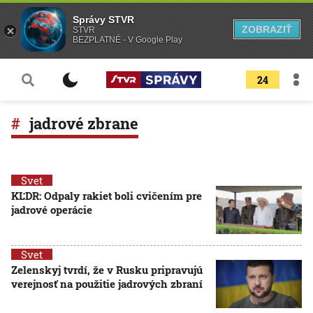
Správy STVR
ZOBRAZIŤ
STVR
BEZPLATNÉ - V Google Play
24
jadrové zbrane
Svet
KĽDR: Odpaly rakiet boli cvičením pre
jadrové operácie
Svet
Zelenskyj tvrdí, že v Rusku pripravujú
verejnosť na použitie jadrových zbraní