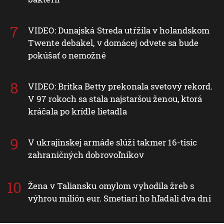
VIDEO: Dunajská Streda utŕžila v holandskom
Twente debakel, v domácej odvete sa bude
pokúšať o nemožné
VIDEO: Britka Betty prekonala svetový rekord.
V 97 rokoch sa stala najstaršou ženou, ktorá
kráčala po krídle lietadla
V ukrajinskej armáde slúži takmer 16-tisíc
zahraničných dobrovoľníkov
Žena v Taliansku omylom vyhodila žreb s
výhrou milión eur. Smetiari ho hľadali dva dni