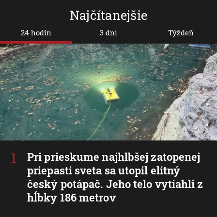
Najčítanejšie
24 hodín
3 dni
Týždeň
Pri prieskume najhlbšej zatopenej
priepasti sveta sa utopil elitný
český potápač. Jeho telo vytiahli z
hĺbky 186 metrov