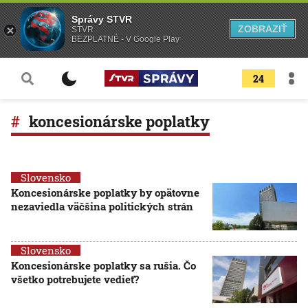
Správy STVR
ZOBRAZIŤ
STVR
BEZPLATNÉ - V Google Play
24
koncesionárske poplatky
Slovensko
Koncesionárske poplatky by opätovne
nezaviedla väčšina politických strán
Slovensko
Koncesionárske poplatky sa rušia. Čo
všetko potrebujete vedieť?