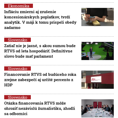
Ekonomika
Infláciu zmierni aj zrušenie
koncesionárskych poplatkov, tvrdí
analytik. V máji k tomu prispeli obedy
zadarmo
Slovensko
Zatiaľ nie je jasné, s akou sumou bude
RTVS od leta hospodáriť. Definitívne
slovo bude mať parlament
Slovensko
Financovanie RTVS od budúceho roka
zrejme zabezpečí aj určité percento z
HDP
Slovensko
Otázka financovania RTVS môže
ohroziť nezávislú žurnalistiku, zhodli
sa odborníci