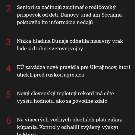
Seniori sa začínajú zaujímať o rodičovský
príspevok od detí. Daňový úrad ani Sociálna
poisťovňa im informácie nedajú
Nízka hladina Dunaja odhalila masívny vrak
lode z druhej svetovej vojny
EÚ zavádza nové pravidlá pre Ukrajincov, ktorí
utiekli pred ruskou agresiou
Nový slovenský teplotný rekord má ešte
vyššiu hodnotu, ako sa pôvodne zdalo
Na viacerých vodných plochách platí zákaz
kúpania. Kontroly odhalili zvýšený výskyt
baktérií