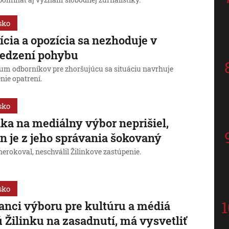
pomínať aj význam slobodnej žurnalistiky.
sko
ícia a opozícia sa nezhoduje v
edzení pohybu
ium odborníkov pre zhoršujúcu sa situáciu navrhuje
nie opatrení.
sko
nka na mediálny výbor neprišiel,
in je z jeho správania šokovaný
erokoval, neschválil Žilinkove zastúpenie.
sko
anci výboru pre kultúru a médiá
 Žilinku na zasadnutí, má vysvetliť