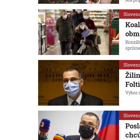
Má pri
Sloven
Koal
obm
Konzíl
sprísne
Sloven
Žili
Folt
Výbor n
Sloven
Posl
chcú