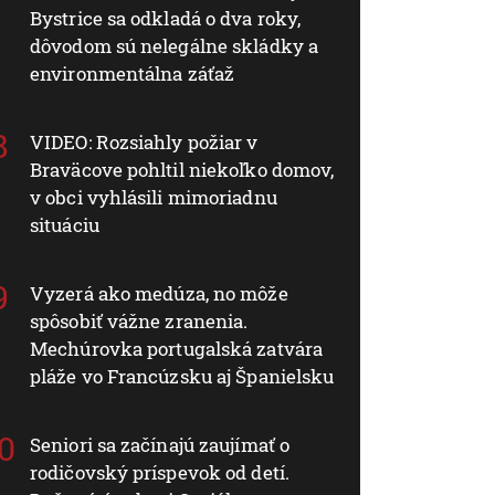
Bystrice sa odkladá o dva roky,
dôvodom sú nelegálne skládky a
environmentálna záťaž
VIDEO: Rozsiahly požiar v
Braväcove pohltil niekoľko domov,
v obci vyhlásili mimoriadnu
situáciu
Vyzerá ako medúza, no môže
spôsobiť vážne zranenia.
Mechúrovka portugalská zatvára
pláže vo Francúzsku aj Španielsku
Seniori sa začínajú zaujímať o
rodičovský príspevok od detí.