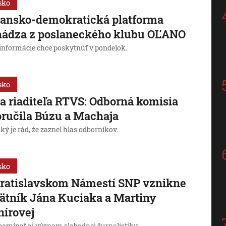
sko
ansko-demokratická platforma
hádza z poslaneckého klubu OĽANO
 informácie chce poskytnúť v pondelok.
sko
a riaditeľa RTVS: Odborná komisia
ručila Búzu a Machaja
ý je rád, že zaznel hlas odborníkov.
sko
ratislavskom Námestí SNP vznikne
tník Jána Kuciaka a Martiny
írovej