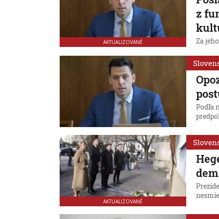
z fu
kult
Za jeho
AKTUALIZOVANÉ
Sloven
Opoz
post
Podľa 
predpo
Sloven
Hege
dem
Prezid
nesmie
AKTUALIZOVANÉ