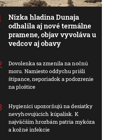
Nízka hladina Dunaja
odhalila aj nové termálne
pramene, objav vyvoláva u
vedcov aj obavy
Dovolenka sa zmenila na nočnú
moru. Namiesto oddychu prišli
štípance, neporiadok a podozrenie
na ploštice
Hygienici upozorňujú na desiatky
nevyhovujúcich kúpalísk. K
najväčším hrozbám patria mykóza
a kožné infekcie