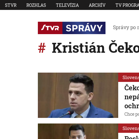
STVR
ROZHLAS
TELEVÍZIA
ARCHÍV
TV PROGR
Správy po 
Kristián Ček
Sloven
Čeko
nepá
och
Chce p
Sloven
Posl