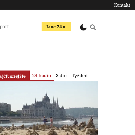
Kontakt
port
Live 24
24 hodín
3 dni
Týždeň
ajčítanejšie