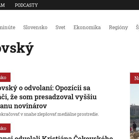
AM
PODCASTY
minúte
Slovensko
Svet
Ekonomika
Regióny
Š
ovský
sko
N
vský o odvolaní: Opozícii sa
či, že som presadzoval vyššiu
ranu novinárov
okračovať v snahe zlepšovať mediálne prostredie.
sko
anci odvolali Kristiána Čekovského