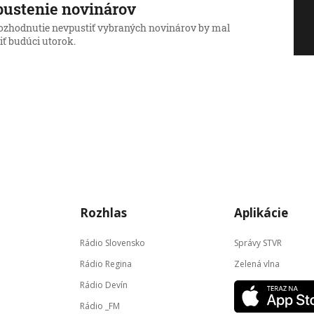
ustenie novinárov
rozhodnutie nevpustiť vybraných novinárov by mal
iť budúci utorok.
Rozhlas
Aplikácie
Rádio Slovensko
Správy STVR
Rádio Regina
Zelená vlna
Rádio Devín
Rádio _FM