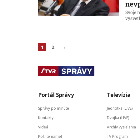
nevp
Svoje 
vysvetl
1
2
→
Portál Správy
Televízia
Správy po minúte
Jednotka (LIVE)
Kontakty
Dvojka (LIVE)
Videá
Archív vysielania
Pošlite námet
TV Program