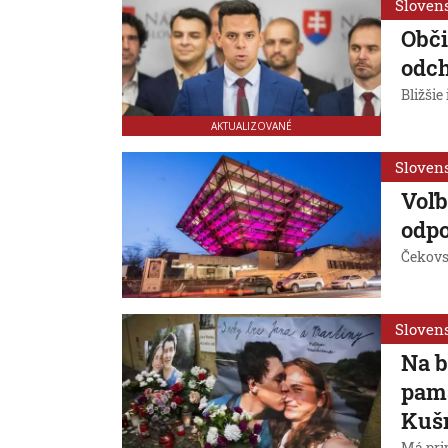
Sloven
Obči
odc
Bližšie
AKTUALIZOVANÉ
Sloven
Voľb
odpo
Čekovsk
Sloven
Na b
pamä
Kušn