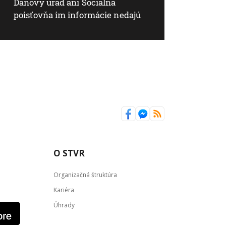
Daňový úrad ani Sociálna
poisťovňa im informácie nedajú
O STVR
Organizačná štruktúra
Kariéra
Úhrady