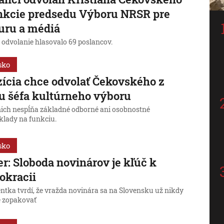
nkcie predsedu Výboru NRSR pre
uru a médiá
 odvolanie hlasovalo 69 poslancov.
sko
ícia chce odvolať Čekovského z
u šéfa kultúrneho výboru
nich nespĺňa základné odborné ani osobnostné
klady na funkciu.
sko
r: Sloboda novinárov je kľúč k
okracii
entka tvrdí, že vražda novinára sa na Slovensku už nikdy
 zopakovať