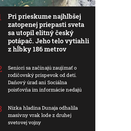
Pri prieskume najhlbšej
zatopenej priepasti sveta
sa utopil elitný český
potápač. Jeho telo vytiahli
z hĺbky 186 metrov
Seniori sa začínajú zaujímať o
rodičovský príspevok od detí.
Daňový úrad ani Sociálna
poisťovňa im informácie nedajú
Nízka hladina Dunaja odhalila
masívny vrak lode z druhej
svetovej vojny