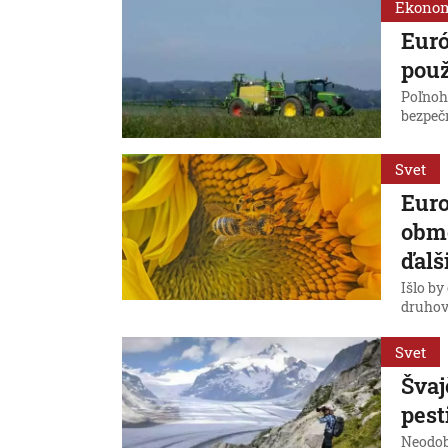
Ekono
Euró
použ
Poľnoh
bezpeč
Svet
Eur
obme
ďalš
Išlo by
druhov
Svet
Švaj
pest
Neodobr