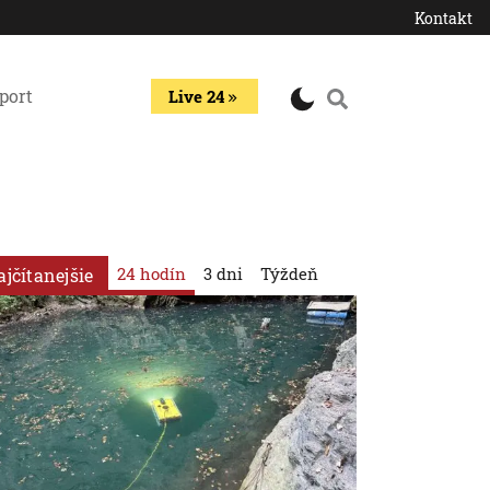
Kontakt
port
Live 24
24 hodín
3 dni
Týždeň
ajčítanejšie