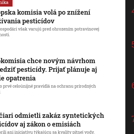
mika
pska komisia volá po znížení
ívania pesticídov
ospodári však varujú pred ohrozením potravinovej
nosti.
okomisia chce novým návrhom
dziť pesticídy. Prijať plánuje aj
ie opatrenia
 o prvé celoúnijné pravidlá na ochranu prírodných
.
čiari odmietli zakáz syntetických
icídov aj zákon o emisiách
ili ani iniciatívu týkajúcu sa kvality pitnej vody.