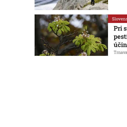
Sloven
Pri 
pest
úči
Trnava