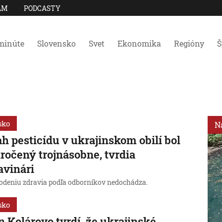
AM
PODCASTY
minúte
Slovensko
Svet
Ekonomika
Regióny
Š
sko
N
h pesticídu v ukrajinskom obilí bol
ročený trojnásobne, tvrdia
avinári
odeniu zdravia podľa odborníkov nedochádza.
sko
 Kolárovo tvrdí, že ukrajinské