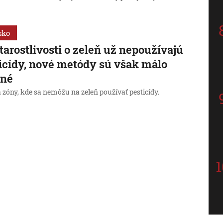
sko
starostlivosti o zeleň už nepoužívajú
icídy, nové metódy sú však málo
nné
 zóny, kde sa nemôžu na zeleň používať pesticídy.