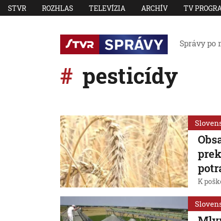
STVR
ROZHLAS
TELEVÍZIA
ARCHÍV
TV PROGR
Správy po 
pesticídy
Sloven
Obsa
prek
potr
K pošk
Sloven
Mlyn