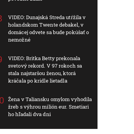
VIDEO: Dunajská Streda utŕžila v
holandskom Twente debakel, v
domácej odvete sa bude pokúšať o
nemožné
VIDEO: Britka Betty prekonala
svetový rekord. V 97 rokoch sa
stala najstaršou ženou, ktorá
kráčala po krídle lietadla
Žena v Taliansku omylom vyhodila
žreb s výhrou milión eur. Smetiari
ho hľadali dva dni