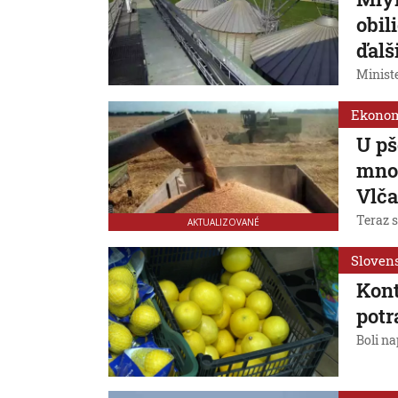
obil
ďalš
Minist
Ekono
U pš
množ
Vlč
Teraz 
AKTUALIZOVANÉ
Sloven
Kont
potr
Boli na