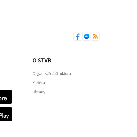
O STVR
Organizačná štruktúra
Kariéra
Úhrady