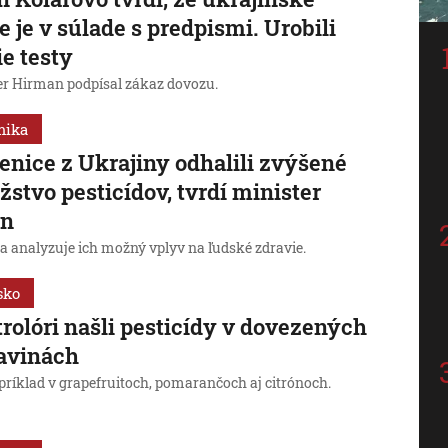
ie je v súlade s predpismi. Urobili
ie testy
er Hirman podpísal zákaz dovozu.
mika
enice z Ukrajiny odhalili zvýšené
stvo pesticídov, tvrdí minister
an
sa analyzuje ich možný vplyv na ľudské zdravie.
sko
rolóri našli pesticídy v dovezených
avinách
príklad v grapefruitoch, pomarančoch aj citrónoch.