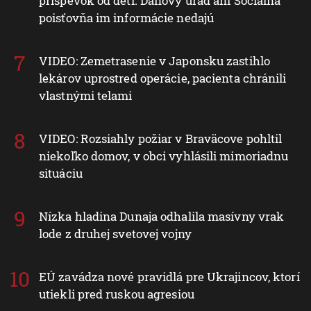
príspevok od detí. Daňový úrad ani Sociálna
poisťovňa im informácie nedajú
VIDEO: Zemetrasenie v Japonsku zastihlo
lekárov uprostred operácie, pacienta chránili
vlastnými telami
VIDEO: Rozsiahly požiar v Braväcove pohltil
niekoľko domov, v obci vyhlásili mimoriadnu
situáciu
Nízka hladina Dunaja odhalila masívny vrak
lode z druhej svetovej vojny
EÚ zavádza nové pravidlá pre Ukrajincov, ktorí
utiekli pred ruskou agresiou