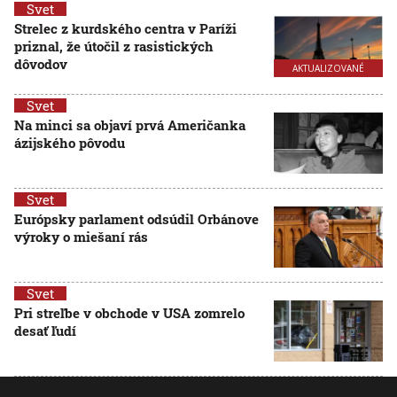
Svet
Strelec z kurdského centra v Paríži
priznal, že útočil z rasistických
dôvodov
AKTUALIZOVANÉ
Svet
Na minci sa objaví prvá Američanka
ázijského pôvodu
Svet
Európsky parlament odsúdil Orbánove
výroky o miešaní rás
Svet
Pri streľbe v obchode v USA zomrelo
desať ľudí