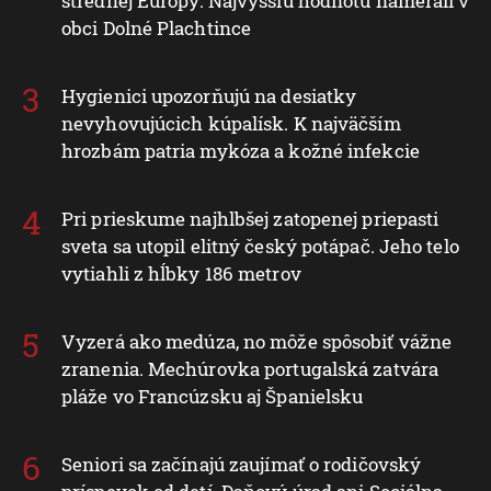
strednej Európy: Najvyššiu hodnotu namerali v
obci Dolné Plachtince
Hygienici upozorňujú na desiatky
nevyhovujúcich kúpalísk. K najväčším
hrozbám patria mykóza a kožné infekcie
Pri prieskume najhlbšej zatopenej priepasti
sveta sa utopil elitný český potápač. Jeho telo
vytiahli z hĺbky 186 metrov
Vyzerá ako medúza, no môže spôsobiť vážne
zranenia. Mechúrovka portugalská zatvára
pláže vo Francúzsku aj Španielsku
Seniori sa začínajú zaujímať o rodičovský