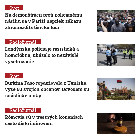
Svet
Na demonštrácii proti policajnému
násiliu sa v Paríži napriek zákazu
zhromaždila tisícka ľudí
Rádiožurnál
Londýnska polícia je rasistická a
homofóbna, ukázalo to nezávislé
vyšetrovanie
Svet
Burkina Faso repatriovala z Tuniska
vyše 60 svojich občanov. Dôvodom sú
rasistické útoky
Rádiožurnál
Rómovia sú v trestných konaniach
často diskriminovaní