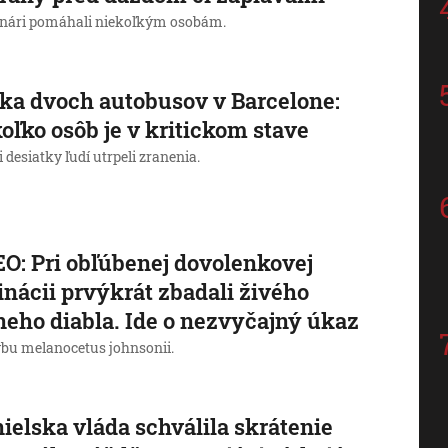
nári pomáhali niekoľkým osobám.
ka dvoch autobusov v Barcelone:
oľko osôb je v kritickom stave
i desiatky ľudí utrpeli zranenia.
O: Pri obľúbenej dovolenkovej
inácii prvýkrát zbadali živého
neho diabla. Ide o nezvyčajný úkaz
rybu melanocetus johnsonii.
ielska vláda schválila skrátenie