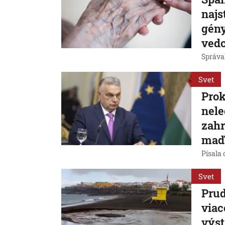
najs
gény
vedc
Správal
Svet
Prok
nele
zahr
maďa
Písala 
Svet
Prud
viac
výst