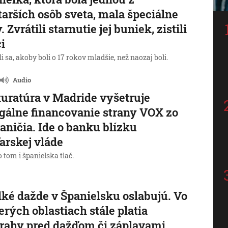
tarších osôb sveta, mala špeciálne
. Zvrátili starnutie jej buniek, zistili
i
i sa, akoby boli o 17 rokov mladšie, než naozaj boli.
Audio
uratúra v Madride vyšetruje
gálne financovanie strany VOX zo
aničia. Ide o banku blízku
rskej vláde
o tom i španielska tlač.
ké dažde v Španielsku oslabujú. Vo
erých oblastiach stále platia
rahy pred dažďom či záplavami