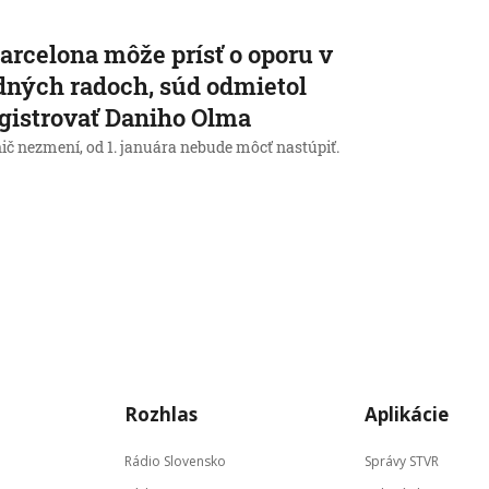
arcelona môže prísť o oporu v
dných radoch, súd odmietol
gistrovať Daniho Olma
ič nezmení, od 1. januára nebude môcť nastúpiť.
→
Rozhlas
Aplikácie
Rádio Slovensko
Správy STVR