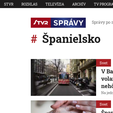
STVR
ROZHLAS
TELEVÍZIA
ARCHÍV
TV PROGR
Správy po 
Španielsko
Svet
V Ba
vola
neh
Na jedn
Svet
Špan