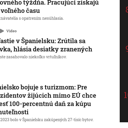
ovného týždňa. Pracujúci získajú
 voľného času
návatelia s opatrením nesúhlasia.
Video
astie v Španielsku: Zrútila sa
vka, hlásia desiatky zranených
ste zasahovalo niekoľko vrtuľníkov.
ielsko bojuje s turizmom: Pre
zidentov žijúcich mimo EÚ chce
esť 100-percentnú daň za kúpu
uteľnosti
 2023 bolo v Španielsku zakúpených 27-tisíc bytov.