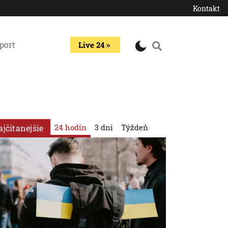
Kontakt
port
Live 24
24 hodín
3 dni
Týždeň
ajčítanejšie