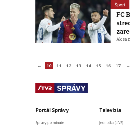
Šport
FC B
stre
zare
Ak sa n
←
10
11
12
13
14
15
16
17
Portál Správy
Televízia
Správy po minúte
Jednotka (LIVE)