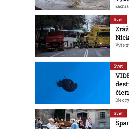
Záchra
Svet
Zráž
Niek
Vyše tr
Svet
VIDE
dest
čier
Ide o 
Svet
Špan