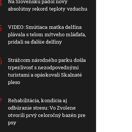
Na Slovensku padol nový
absolútny rekord teploty vzduchu
VIDEO: Smútiaca matka delfína
plávala s telom mŕtveho mláďaťa,
pridali sa ďalšie delfíny
Strážcom národného parku došla
trpezlivosť s nezodpovednými
turistami a opáskovali Skalnaté
pleso
Rehabilitácia, kondícia aj
odbúranie stresu: Vo Zvolene
otvorili prvý celoročný bazén pre
psy