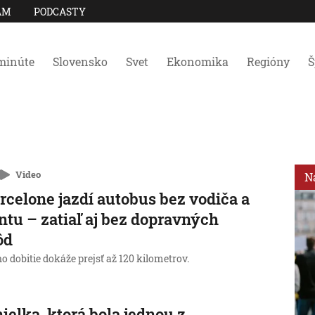
AM
PODCASTY
minúte
Slovensko
Svet
Ekonomika
Regióny
Š
Video
N
rcelone jazdí autobus bez vodiča a
ntu – zatiaľ aj bez dopravných
ôd
o dobitie dokáže prejsť až 120 kilometrov.
ielka, ktorá bola jednou z