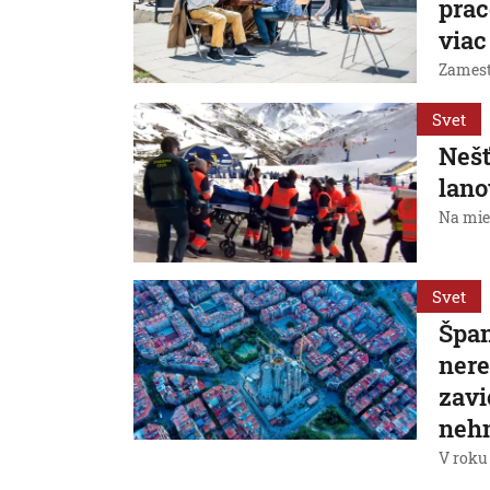
prac
viac
Zamest
Svet
Nešť
lano
Na mie
Svet
Špan
nere
zavi
nehn
V roku