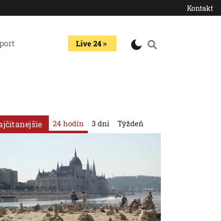
Kontakt
port
Live 24
24 hodín
3 dni
Týždeň
ajčítanejšie