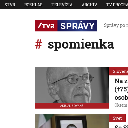
STVR
ROZHLAS
TELEVÍZIA
ARCHÍV
TV PROGR
Správy po 
spomienka
Sloven
Na z
(†75
osob
Okrem h
AKTUALIZOVANÉ
Svet
So S