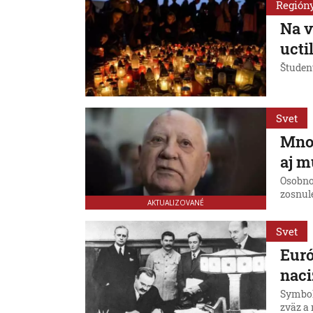
Región
Na v
ucti
Študent
Svet
Mnoh
aj 
Osobnos
zosnul
AKTUALIZOVANÉ
Svet
Euró
nac
Symbol
zväz a