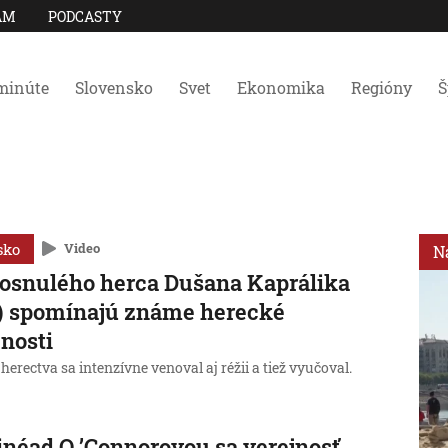
AM
PODCASTY
minúte
Slovensko
Svet
Ekonomika
Regióny
Š
sko
Video
N
osnulého herca Dušana Kaprálika
) spomínajú známe herecké
nosti
erectva sa intenzívne venoval aj réžii a tiež vyučoval.
inéad O ’Connorovou sa verejnosť