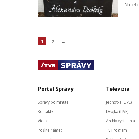
Na jeho
1
2
→
Portál Správy
Televízia
Správy po minúte
Jednotka (LIVE)
Kontakty
Dvojka (LIVE)
Videá
Archív vysielania
Pošlite námet
TV Program