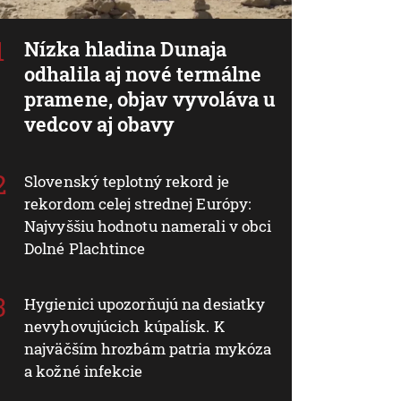
Nízka hladina Dunaja
odhalila aj nové termálne
pramene, objav vyvoláva u
vedcov aj obavy
Slovenský teplotný rekord je
rekordom celej strednej Európy:
Najvyššiu hodnotu namerali v obci
Dolné Plachtince
Hygienici upozorňujú na desiatky
nevyhovujúcich kúpalísk. K
najväčším hrozbám patria mykóza
a kožné infekcie