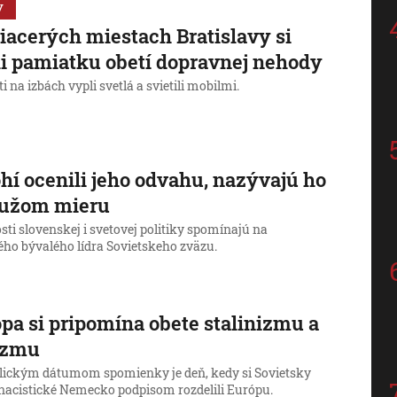
y
iacerých miestach Bratislavy si
li pamiatku obetí dopravnej nehody
i na izbách vypli svetlá a svietili mobilmi.
í ocenili jeho odvahu, nazývajú ho
mužom mieru
ti slovenskej i svetovej politiky spomínajú na
ého bývalého lídra Sovietskeho zväzu.
pa si pripomína obete stalinizmu a
izmu
ickým dátumom spomienky je deň, kedy si Sovietsky
 nacistické Nemecko podpisom rozdelili Európu.