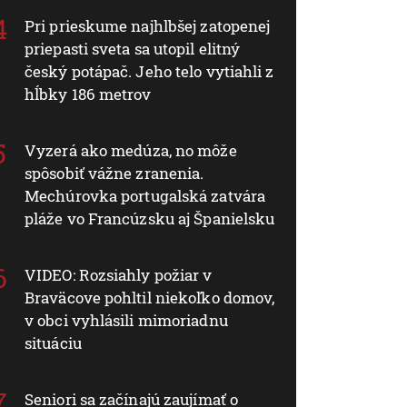
Pri prieskume najhlbšej zatopenej
priepasti sveta sa utopil elitný
český potápač. Jeho telo vytiahli z
hĺbky 186 metrov
Vyzerá ako medúza, no môže
spôsobiť vážne zranenia.
Mechúrovka portugalská zatvára
pláže vo Francúzsku aj Španielsku
VIDEO: Rozsiahly požiar v
Braväcove pohltil niekoľko domov,
v obci vyhlásili mimoriadnu
situáciu
Seniori sa začínajú zaujímať o