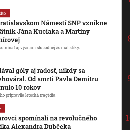
sko
ratislavskom Námestí SNP vznikne
tník Jána Kuciaka a Martiny
írovej
pomínať aj význam slobodnej žurnalistiky.
ával góly aj radosť, nikdy sa
hováral. Od smrti Pavla Demitru
nulo 10 rokov
 ho pripravila letecká tragédia.
y
rovci spomínali na revolučného
tika Alexandra Dubčeka