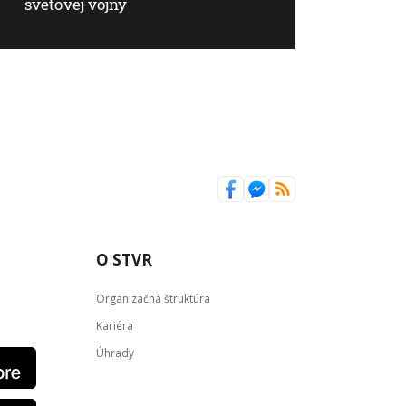
svetovej vojny
O STVR
Organizačná štruktúra
Kariéra
Úhrady