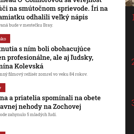
úči na smútočnom sprievode. Íri na
pamiatku odhalili veľký nápis
aná bude v mestečku Bray.
sko
tnutia s ním boli obohacujúce
en profesionálne, ale aj ľudsky,
mína Kolevská
ný filmový režisér zomrel vo veku 84 rokov.
y
na a priatelia spomínali na obete
avnej nehody na Zochovej
hode zahynulo 5 mladých ľudí.