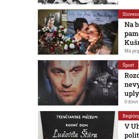
Sloven
Na b
pamä
Kušn
Má pri
Šport
Rozd
nevy
uply
O život
Región
V Uh
poli