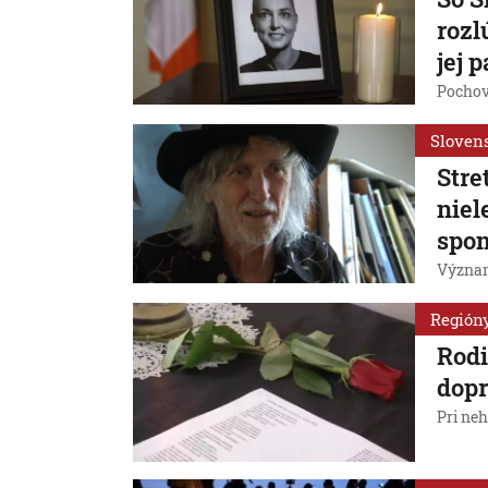
rozl
jej 
Pochov
Sloven
Stre
niel
spo
Význam
Región
Rodi
dopr
Pri ne