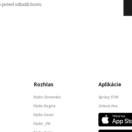
 počesť odhalili bustu.
Rozhlas
Aplikácie
Rádio Slovensko
Správy STVR
Rádio Regina
Zelená vlna
Rádio Devín
Rádio _FM